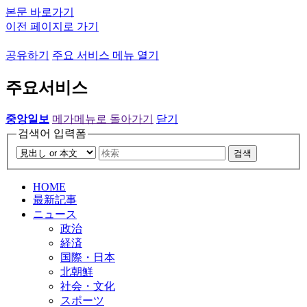
본문 바로가기
이전 페이지로 가기
공유하기
주요 서비스 메뉴 열기
주요서비스
중앙일보
메가메뉴로 돌아가기
닫기
검색어 입력폼
검색
HOME
最新記事
ニュース
政治
経済
国際・日本
北朝鮮
社会・文化
スポーツ