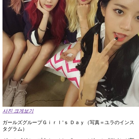
사진 크게보기
ガールズグループＧｉｒｌ’ｓ Ｄａｙ（写真＝ユラのインス
タグラム）