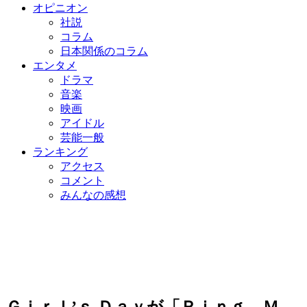
オピニオン
社説
コラム
日本関係のコラム
エンタメ
ドラマ
音楽
映画
アイドル
芸能一般
ランキング
アクセス
コメント
みんなの感想
Ｇｉｒｌ’ｓ Ｄａｙが「Ｒｉｎｇ Ｍ