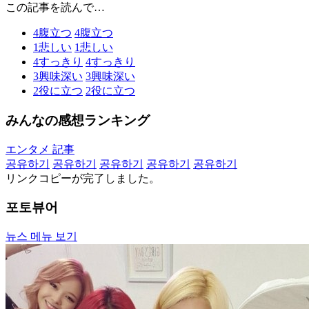
この記事を読んで…
4
腹立つ
4
腹立つ
1
悲しい
1
悲しい
4
すっきり
4
すっきり
3
興味深い
3
興味深い
2
役に立つ
2
役に立つ
みんなの感想ランキング
エンタメ 記事
공유하기
공유하기
공유하기
공유하기
공유하기
リンクコピーが完了しました。
포토뷰어
뉴스 메뉴 보기