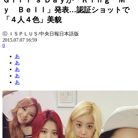
ｙ Ｂｅｌｌ」発表…認証ショットで
「４人４色」美貌
ⓒ ＩＳＰＬＵＳ/中央日報日本語版
2015.07.07 16:59
0
あ
あ
あ
あ
あ