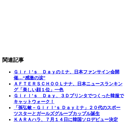
関連記事
Ｇｉｒｌ’ｓ Ｄａｙのミナ、日本ファンサイン会開
催…“感激の涙”
ＡＦＴＥＲＳＣＨＯＯＬナナ、日本ニュースランキン
グ「美しい顔１位」一色
Ｇｉｒｌ’ｓ Ｄａｙ、３Ｄプリンタでつくった韓服で
キャットウォーク！
「孫弘敏－Ｇｉｒｌ’ｓ Ｄａｙミナ」２０代のスポー
ツスターとガールズグループカップル誕生
ＫＡＲＡハラ、７月１４日に韓国ソロデビュー決定