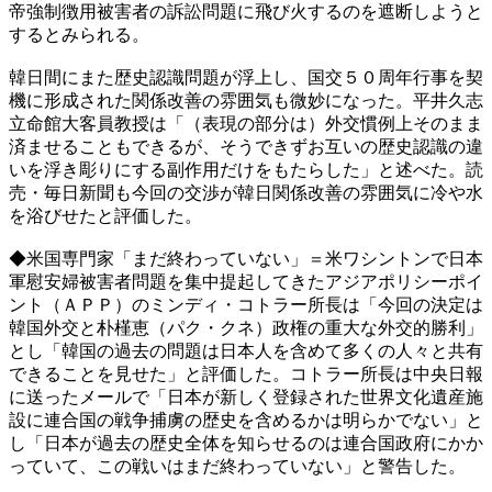
帝強制徴用被害者の訴訟問題に飛び火するのを遮断しようと
するとみられる。
韓日間にまた歴史認識問題が浮上し、国交５０周年行事を契
機に形成された関係改善の雰囲気も微妙になった。平井久志
立命館大客員教授は「（表現の部分は）外交慣例上そのまま
済ませることもできるが、そうできずお互いの歴史認識の違
いを浮き彫りにする副作用だけをもたらした」と述べた。読
売・毎日新聞も今回の交渉が韓日関係改善の雰囲気に冷や水
を浴びせたと評価した。
◆米国専門家「まだ終わっていない」＝米ワシントンで日本
軍慰安婦被害者問題を集中提起してきたアジアポリシーポイ
ント（ＡＰＰ）のミンディ・コトラー所長は「今回の決定は
韓国外交と朴槿恵（パク・クネ）政権の重大な外交的勝利」
とし「韓国の過去の問題は日本人を含めて多くの人々と共有
できることを見せた」と評価した。コトラー所長は中央日報
に送ったメールで「日本が新しく登録された世界文化遺産施
設に連合国の戦争捕虜の歴史を含めるかは明らかでない」と
し「日本が過去の歴史全体を知らせるのは連合国政府にかか
っていて、この戦いはまだ終わっていない」と警告した。