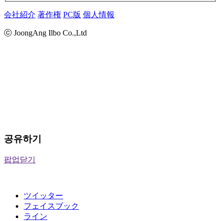
会社紹介
著作権
PC版
個人情報
ⓒ JoongAng Ilbo Co.,Ltd
공유하기
팝업닫기
ツイッター
フェイスブック
ライン