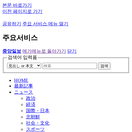
본문 바로가기
이전 페이지로 가기
공유하기
주요 서비스 메뉴 열기
주요서비스
중앙일보
메가메뉴로 돌아가기
닫기
검색어 입력폼
검색
HOME
最新記事
ニュース
政治
経済
国際・日本
北朝鮮
社会・文化
スポーツ