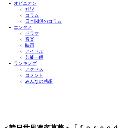
オピニオン
社説
コラム
日本関係のコラム
エンタメ
ドラマ
音楽
映画
アイドル
芸能一般
ランキング
アクセス
コメント
みんなの感想
＜韓日世界遺産葛藤＞「ｆｏｒｃｅｄ