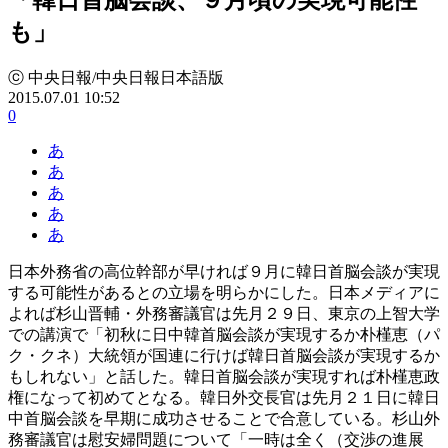
も」
ⓒ 中央日報/中央日報日本語版
2015.07.01 10:52
0
あ
あ
あ
あ
あ
日本外務省の高位幹部が早ければ９月に韓日首脳会談が実現
する可能性があるとの立場を明らかにした。日本メディアに
よれば杉山晋輔・外務審議官は先月２９日、東京の上智大学
での講演で「初秋に日中韓首脳会談が実現するか朴槿恵（パ
ク・クネ）大統領が国連に行けば韓日首脳会談が実現するか
もしれない」と話した。韓日首脳会談が実現すれば朴槿恵政
権になって初めてとなる。韓日外交長官は先月２１日に韓日
中首脳会談を早期に成功させることで合意している。杉山外
務審議官は慰安婦問題について「一時は全く（交渉の進展