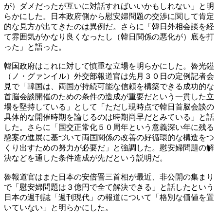
が）ダメだったが互いに対話すればいいかもしれない」と明
らかにした。日本政府側から慰安婦問題の交渉に関して肯定
的な見方が出てきたのは異例だ。さらに「韓日外相会談を経
て雰囲気がかなり良くなったし（韓日関係の悪化が）底を打
った」と語った。
韓国政府はこれに対して慎重な立場を明らかにした。魯光鎰
（ノ・グァンイル）外交部報道官は先月３０日の定例記者会
見で「韓国は、両国が持続可能な信頼を構築できる成功的な
首脳会談開催のための条件の造成が重要だという一貫した立
場を堅持している」として「ただし現時点で韓日首脳会談の
具体的な開催時期を論じるのは時期尚早だとみている」と話
した。さらに「国交正常化５０周年という意義深い年に残る
懸案の進展に基づいて両国関係の改善の好循環的な構造をつ
くり出すための努力が必要だ」と強調した。慰安婦問題の解
決などを通した条件造成が先だという説明だ。
魯報道官はまた日本の安倍晋三首相が最近、非公開の集まり
で「慰安婦問題は３億円で全て解決できる」と話したという
日本の週刊誌「週刊現代」の報道について「格別な価値を置
いていない」と明らかにした。