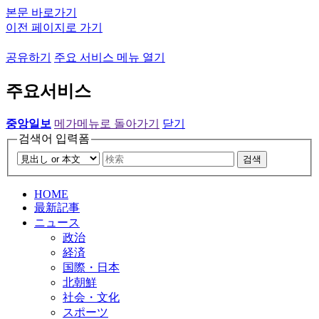
본문 바로가기
이전 페이지로 가기
공유하기
주요 서비스 메뉴 열기
주요서비스
중앙일보
메가메뉴로 돌아가기
닫기
검색어 입력폼
검색
HOME
最新記事
ニュース
政治
経済
国際・日本
北朝鮮
社会・文化
スポーツ