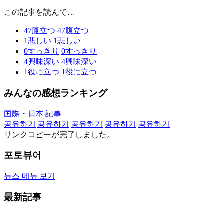
この記事を読んで…
47
腹立つ
47
腹立つ
1
悲しい
1
悲しい
0
すっきり
0
すっきり
4
興味深い
4
興味深い
1
役に立つ
1
役に立つ
みんなの感想ランキング
国際・日本 記事
공유하기
공유하기
공유하기
공유하기
공유하기
リンクコピーが完了しました。
포토뷰어
뉴스 메뉴 보기
最新記事