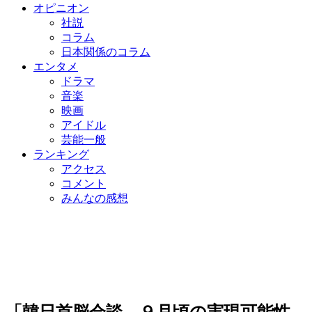
オピニオン
社説
コラム
日本関係のコラム
エンタメ
ドラマ
音楽
映画
アイドル
芸能一般
ランキング
アクセス
コメント
みんなの感想
「韓日首脳会談、９月頃の実現可能性