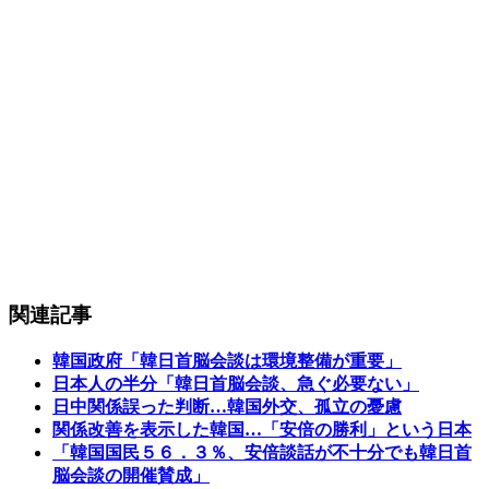
関連記事
韓国政府「韓日首脳会談は環境整備が重要」
日本人の半分「韓日首脳会談、急ぐ必要ない」
日中関係誤った判断…韓国外交、孤立の憂慮
関係改善を表示した韓国…「安倍の勝利」という日本
「韓国国民５６．３％、安倍談話が不十分でも韓日首
脳会談の開催賛成」