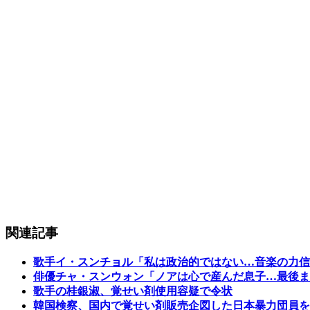
関連記事
歌手イ・スンチョル「私は政治的ではない…音楽の力信
俳優チャ・スンウォン「ノアは心で産んだ息子…最後ま
歌手の桂銀淑、覚せい剤使用容疑で令状
韓国検察、国内で覚せい剤販売企図した日本暴力団員を