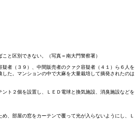
ばこと区別できない。（写真＝南大門警察署）
容疑者（３９）、中間販売者のクァク容疑者（４１）ら６人を
検した。マンションの中で大麻を大量栽培して摘発されたのは
テント２個を設置し、ＬＥＤ電球と換気施設、消臭施設などを
ため、部屋の窓をカーテンで覆って光が入らないようにし、Ｌ