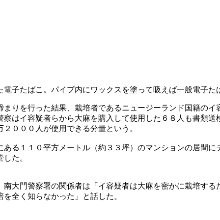
た電子たばこ。パイプ内にワックスを塗って吸えば一般電子た
締まりを行った結果、栽培者であるニュージーランド国籍のイ
警察はイ容疑者らから大麻を購入して使用した６８人も書類送
万２０００人が使用できる分量という。
にある１１０平方メートル（約３３坪）のマンションの居間に
管した。
。南大門警察署の関係者は「イ容疑者は大麻を密かに栽培する
培を全く知らなかった」と話した。