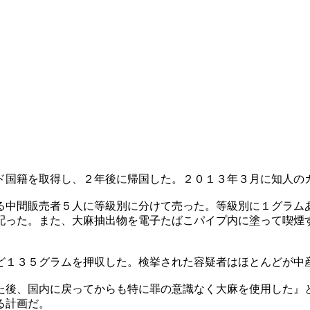
ド国籍を取得し、２年後に帰国した。２０１３年３月に知人の
る中間販売者５人に等級別に分けて売った。等級別に１グラム
配った。また、大麻抽出物を電子たばこパイプ内に塗って喫煙
ど１３５グラムを押収した。検挙された容疑者はほとんどが中
た後、国内に戻ってからも特に罪の意識なく大麻を使用した』
る計画だ。