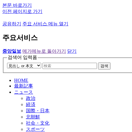
본문 바로가기
이전 페이지로 가기
공유하기
주요 서비스 메뉴 열기
주요서비스
중앙일보
메가메뉴로 돌아가기
닫기
검색어 입력폼
검색
HOME
最新記事
ニュース
政治
経済
国際・日本
北朝鮮
社会・文化
スポーツ