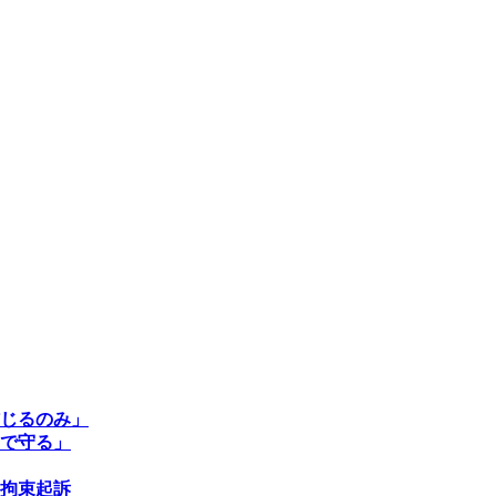
じるのみ」
で守る」
拘束起訴