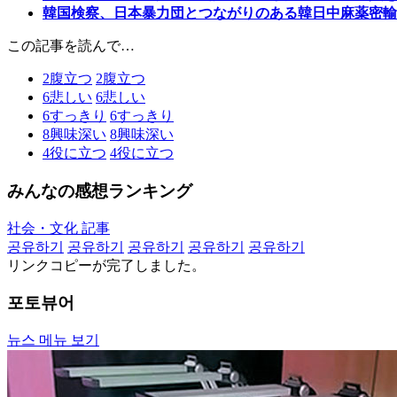
韓国検察、日本暴力団とつながりのある韓日中麻薬密輸
この記事を読んで…
2
腹立つ
2
腹立つ
6
悲しい
6
悲しい
6
すっきり
6
すっきり
8
興味深い
8
興味深い
4
役に立つ
4
役に立つ
みんなの感想ランキング
社会・文化 記事
공유하기
공유하기
공유하기
공유하기
공유하기
リンクコピーが完了しました。
포토뷰어
뉴스 메뉴 보기