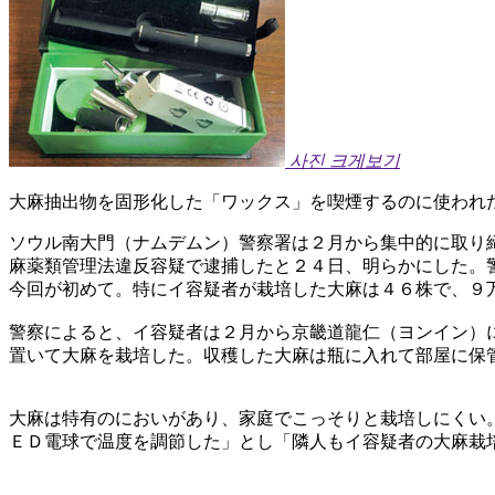
사진 크게보기
大麻抽出物を固形化した「ワックス」を喫煙するのに使われ
ソウル南大門（ナムデムン）警察署は２月から集中的に取り
麻薬類管理法違反容疑で逮捕したと２４日、明らかにした。
今回が初めて。特にイ容疑者が栽培した大麻は４６株で、９
警察によると、イ容疑者は２月から京畿道龍仁（ヨンイン）
置いて大麻を栽培した。収穫した大麻は瓶に入れて部屋に保
大麻は特有のにおいがあり、家庭でこっそりと栽培しにくい
ＥＤ電球で温度を調節した」とし「隣人もイ容疑者の大麻栽