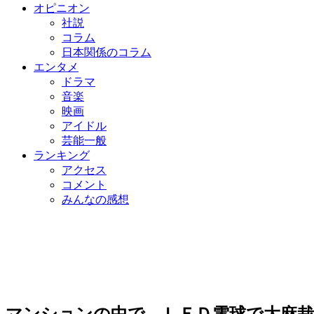
オピニオン
社説
コラム
日本関係のコラム
エンタメ
ドラマ
音楽
映画
アイドル
芸能一般
ランキング
アクセス
コメント
みんなの感想
マンションの中で…ＬＥＤ電球で大麻栽