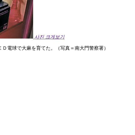
사진 크게보기
ＥＤ電球で大麻を育てた。（写真＝南大門警察署）
）