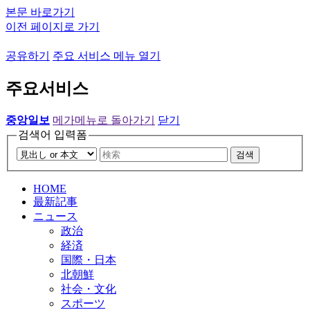
본문 바로가기
이전 페이지로 가기
공유하기
주요 서비스 메뉴 열기
주요서비스
중앙일보
메가메뉴로 돌아가기
닫기
검색어 입력폼
검색
HOME
最新記事
ニュース
政治
経済
国際・日本
北朝鮮
社会・文化
スポーツ