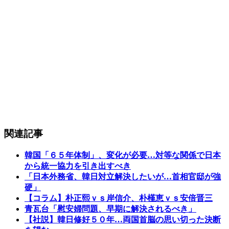
関連記事
韓国「６５年体制」、変化が必要…対等な関係で日本
から統一協力を引き出すべき
「日本外務省、韓日対立解決したいが…首相官邸が強
硬」
【コラム】朴正熙ｖｓ岸信介、朴槿恵ｖｓ安倍晋三
青瓦台「慰安婦問題、早期に解決されるべき」
【社説】韓日修好５０年…両国首脳の思い切った決断