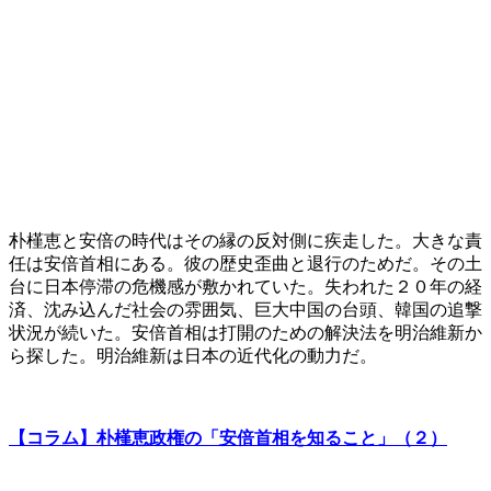
朴槿恵と安倍の時代はその縁の反対側に疾走した。大きな責
任は安倍首相にある。彼の歴史歪曲と退行のためだ。その土
台に日本停滞の危機感が敷かれていた。失われた２０年の経
済、沈み込んだ社会の雰囲気、巨大中国の台頭、韓国の追撃
状況が続いた。安倍首相は打開のための解決法を明治維新か
ら探した。明治維新は日本の近代化の動力だ。
【コラム】朴槿恵政権の「安倍首相を知ること」（２）