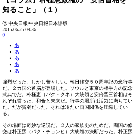
知ること」（１）
ⓒ 中央日報/中央日報日本語版
2015.06.25 09:36
0
あ
あ
あ
あ
あ
強烈だった。しかし苦々しい。韓日修交５０周年記の念行事
だ。２カ国の首脳が登場した。ソウルと東京の相手方の記念
式典でだ。朴槿恵（パク・クネ）大統領と安倍晋三首相はそ
れぞれ誓った。和合と未来だ。行事の場所は活気に満ちてい
た。だが貧弱だった。それは冷たい両国関係を圧縮してい
る。
その場面は奇妙な逆説だ。２人の家族史のためだ。両国の修
交は朴正煕（パク・チョンヒ）大統領の決断だった。朴正煕