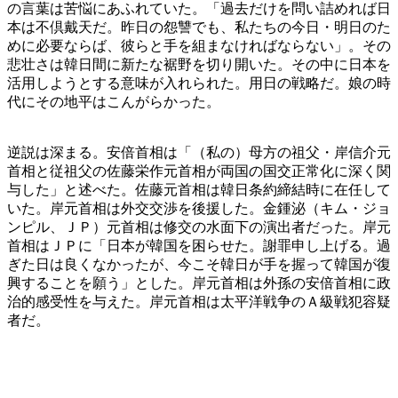
の言葉は苦悩にあふれていた。「過去だけを問い詰めれば日
本は不倶戴天だ。昨日の怨讐でも、私たちの今日・明日のた
めに必要ならば、彼らと手を組まなければならない」。その
悲壮さは韓日間に新たな裾野を切り開いた。その中に日本を
活用しようとする意味が入れられた。用日の戦略だ。娘の時
代にその地平はこんがらかった。
逆説は深まる。安倍首相は「（私の）母方の祖父・岸信介元
首相と従祖父の佐藤栄作元首相が両国の国交正常化に深く関
与した」と述べた。佐藤元首相は韓日条約締結時に在任して
いた。岸元首相は外交交渉を後援した。金鍾泌（キム・ジョ
ンピル、ＪＰ）元首相は修交の水面下の演出者だった。岸元
首相はＪＰに「日本が韓国を困らせた。謝罪申し上げる。過
ぎた日は良くなかったが、今こそ韓日が手を握って韓国が復
興することを願う」とした。岸元首相は外孫の安倍首相に政
治的感受性を与えた。岸元首相は太平洋戦争のＡ級戦犯容疑
者だ。