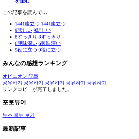
を望む
この記事を読んで…
1441
腹立つ
1441
腹立つ
9
悲しい
9
悲しい
8
すっきり
8
すっきり
6
興味深い
6
興味深い
9
役に立つ
9
役に立つ
みんなの感想ランキング
オピニオン 記事
공유하기
공유하기
공유하기
공유하기
공유하기
リンクコピーが完了しました。
포토뷰어
뉴스 메뉴 보기
最新記事