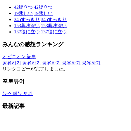
42
腹立つ
42
腹立つ
19
悲しい
19
悲しい
345
すっきり
345
すっきり
153
興味深い
153
興味深い
137
役に立つ
137
役に立つ
みんなの感想ランキング
オピニオン 記事
공유하기
공유하기
공유하기
공유하기
공유하기
リンクコピーが完了しました。
포토뷰어
뉴스 메뉴 보기
最新記事