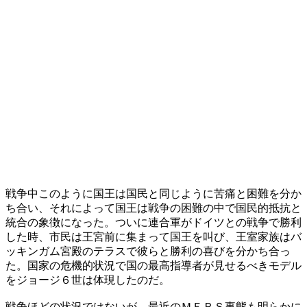
戦争中このように国王は国民と同じように苦痛と困難を分か
ち合い、それによって国王は戦争の困難の中で国民的抵抗と
統合の象徴になった。ついに連合軍がドイツとの戦争で勝利
した時、市民は王宮前に集まって国王を叫び、王室家族はバ
ッキンガム宮殿のテラスで彼らと勝利の喜びを分かち合っ
た。国家の危機的状況で国の最高指導者が見せるべきモデル
をジョージ６世は体現したのだ。
戦争ほどの状況ではないが、最近のＭＥＲＳ事態も明らかに