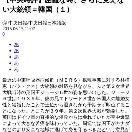
い大統領＝韓国（１）
ⓒ 中央日報/中央日報日本語版
2015.06.15 11:07
0
あ
あ
あ
あ
あ
最近の中東呼吸器症候群（ＭＥＲＳ）拡散事態に対する朴槿
恵（パク・クネ）大統領の対応を見ながら、ふと第２次世界
大戦当時の英国王ジョージ６世の姿を思い出した。ジョージ
６世は１９３６年、彼の兄エドワード８世が米国人の離婚女
性と結婚したことで王位から退きながら予期せず即位するこ
とになった。ところが３９年、第２次世界大戦が勃発した。
英国はドイツ軍の直接的な侵攻からは免れていたが空中爆撃
によって大きな苦痛を味わっていた。周辺では国王がカナダ
などのより安全な地域に逃げて身を守るべきだという意見が