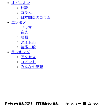
オピニオン
社説
コラム
日本関係のコラム
エンタメ
ドラマ
音楽
映画
アイドル
芸能一般
ランキング
アクセス
コメント
みんなの感想
【中央時評】困難な時、さらに見えな