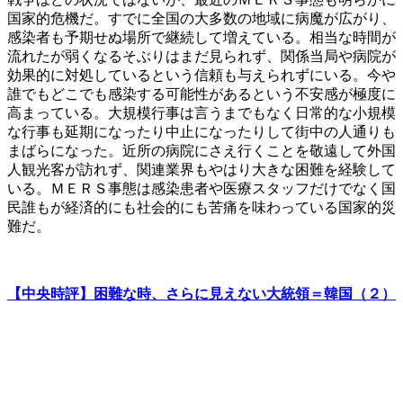
国家的危機だ。すでに全国の大多数の地域に病魔が広がり、
感染者も予期せぬ場所で継続して増えている。相当な時間が
流れたが弱くなるそぶりはまだ見られず、関係当局や病院が
効果的に対処しているという信頼も与えられずにいる。今や
誰でもどこでも感染する可能性があるという不安感が極度に
高まっている。大規模行事は言うまでもなく日常的な小規模
な行事も延期になったり中止になったりして街中の人通りも
まばらになった。近所の病院にさえ行くことを敬遠して外国
人観光客が訪れず、関連業界もやはり大きな困難を経験して
いる。ＭＥＲＳ事態は感染患者や医療スタッフだけでなく国
民誰もが経済的にも社会的にも苦痛を味わっている国家的災
難だ。
【中央時評】困難な時、さらに見えない大統領＝韓国（２）