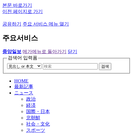
본문 바로가기
이전 페이지로 가기
공유하기
주요 서비스 메뉴 열기
주요서비스
중앙일보
메가메뉴로 돌아가기
닫기
검색어 입력폼
검색
HOME
最新記事
ニュース
政治
経済
国際・日本
北朝鮮
社会・文化
スポーツ