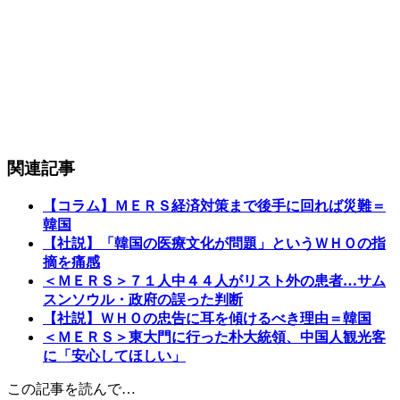
関連記事
【コラム】ＭＥＲＳ経済対策まで後手に回れば災難＝
韓国
【社説】「韓国の医療文化が問題」というＷＨＯの指
摘を痛感
＜ＭＥＲＳ＞７１人中４４人がリスト外の患者…サム
スンソウル・政府の誤った判断
【社説】ＷＨＯの忠告に耳を傾けるべき理由＝韓国
＜ＭＥＲＳ＞東大門に行った朴大統領、中国人観光客
に「安心してほしい」
この記事を読んで…