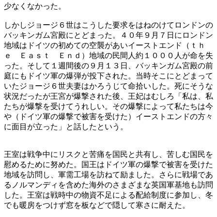
少なくなかった。
しかしジョージ６世はこうした要求をはねのけてロンドンの
バッキンガム宮殿にとどまった。４０年９月７日にロンドン
地域はドイツの初めての空襲があいイーストエンド（ｔｈ
ｅ Ｅａｓｔ Ｅｎｄ）地域の民間人約１０００人が命を失
った。そして１週間後の９月１３日、バッキンガム宮殿の前
庭にもドイツ軍の爆弾が投下された。当時そこにとどまって
いたジョージ６世夫妻はかろうじて命拾いした。死にそうな
状況だったが王宮が爆撃された後、王妃はむしろ「私は、私
たちが爆撃を受けてうれしい。その爆撃によって私たちは今
や（ドイツ軍の爆撃で被害を受けた）イーストエンドの方々
に面目が立った」と話したという。
王室は戦争中にリスクと苦痛を国民と共有し、苦しむ国民を
慰めるために努めた。国王はドイツ軍の爆撃で被害を受けた
地域を訪問し、軍需工場を訪ねて励ました。さらに戦場であ
るノルマンディを含めた海外のさまざまな英国軍基地も訪問
した。王室は戦時中の物資不足による配給制度に参加し、冬
でも暖房をつけず窓を板などで隠して寒さに耐えた。