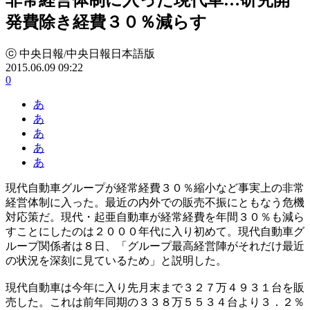
発費除き経費３０％減らす
ⓒ 中央日報/中央日報日本語版
2015.06.09 09:22
0
あ
あ
あ
あ
あ
現代自動車グループが経常経費３０％縮小など事実上の非常
経営体制に入った。最近の内外での販売不振にともなう危機
対応策だ。現代・起亜自動車が経常経費を年間３０％も減ら
すことにしたのは２０００年代に入り初めて。現代自動車グ
ループ関係者は８日、「グループ最高経営陣がそれだけ最近
の状況を深刻に見ているため」と説明した。
現代自動車は今年に入り先月末まで３２７万４９３１台を販
売した。これは前年同期の３３８万５５３４台より３．２％