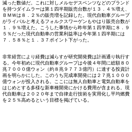
減った数値だ。これに対しメルセデスベンツなどのブランド
を持つダイムラーは第１四半期販売台数が１３．４％増え、
ＢＭＷは８．２％の販売増を記録した。現代自動車グループ
がライバルと考えるフォルクスワーゲンもやはり販売台数が
１．９％増えた。こうした事情から昨年第１四半期に８．９
５％だった現代自動車の営業利益率は今年第１四半期には
７．５８％と１．３７ポイント下がった。
非常経営により経費は減らすが研究開発費は計画通り執行す
る。今年初めに現代自動車グループは今後４年間に総額８０
兆７０００億ウォン（約８兆９７７３億円）に達する投資計
画を明らかにした。このうち完成車開発には２７兆１０００
億ウォンが投入される。ここには無人自動車と電気自動車を
はじめとする多様な新車種開発にかける費用が含まれる。現
代自動車は２０２０年まで自律走行技術を実用化し平均燃費
を２５％高めるという目標を掲げている。