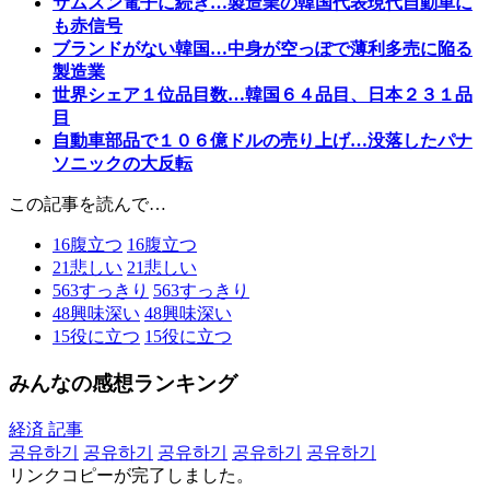
サムスン電子に続き…製造業の韓国代表現代自動車に
も赤信号
ブランドがない韓国…中身が空っぽで薄利多売に陥る
製造業
世界シェア１位品目数…韓国６４品目、日本２３１品
目
自動車部品で１０６億ドルの売り上げ…没落したパナ
ソニックの大反転
この記事を読んで…
16
腹立つ
16
腹立つ
21
悲しい
21
悲しい
563
すっきり
563
すっきり
48
興味深い
48
興味深い
15
役に立つ
15
役に立つ
みんなの感想ランキング
経済 記事
공유하기
공유하기
공유하기
공유하기
공유하기
リンクコピーが完了しました。