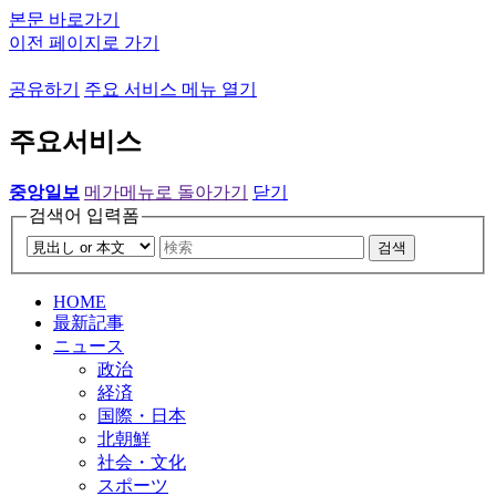
본문 바로가기
이전 페이지로 가기
공유하기
주요 서비스 메뉴 열기
주요서비스
중앙일보
메가메뉴로 돌아가기
닫기
검색어 입력폼
검색
HOME
最新記事
ニュース
政治
経済
国際・日本
北朝鮮
社会・文化
スポーツ