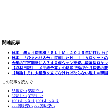
関連記事
日本、無人月探査機「ＳＬＩＭ」２０１９年に打ち上げ
日本、「ひまわり８号」搭載したＨ－ＩＩＡロケットの
今年の宇宙開発に３７４０億ウォン投資…韓国型ロケッ
【取材日記】「メモ紙予算」の烙印で延びた月探査の夢
【時論】月に太極旗を立てなければならない理由＝韓国
この記事を読んで…
55
腹立つ
55
腹立つ
37
悲しい
37
悲しい
1001
すっきり
1001
すっきり
222
興味深い
222
興味深い