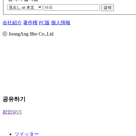
검색
会社紹介
著作権
PC版
個人情報
ⓒ JoongAng Ilbo Co.,Ltd
공유하기
팝업닫기
ツイッター