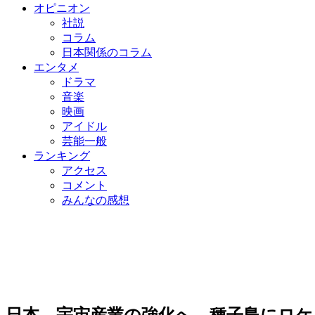
オピニオン
社説
コラム
日本関係のコラム
エンタメ
ドラマ
音楽
映画
アイドル
芸能一般
ランキング
アクセス
コメント
みんなの感想
日本、宇宙産業の強化へ…種子島にロケ