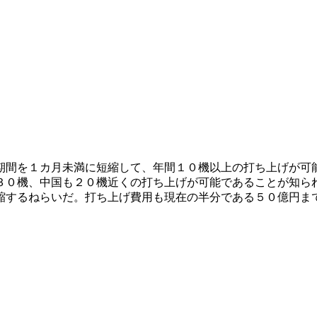
期間を１カ月未満に短縮して、年間１０機以上の打ち上げが可
３０機、中国も２０機近くの打ち上げが可能であることが知ら
縮するねらいだ。打ち上げ費用も現在の半分である５０億円ま