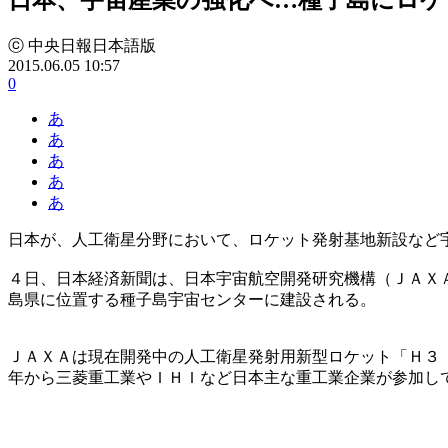
ⓒ 中央日報日本語版
2015.06.05 10:57
0
あ
あ
あ
あ
あ
日本が、人工衛星分野において、ロケット発射基地新設など
４日、日本経済新聞は、日本宇宙航空開発研究機構（ＪＡＸ
島県に位置する種子島宇宙センターに建設される。
ＪＡＸＡは現在開発中の人工衛星発射用新型ロケット「Ｈ３
年から三菱重工業やＩＨＩなど日本主な重工業企業が参加し