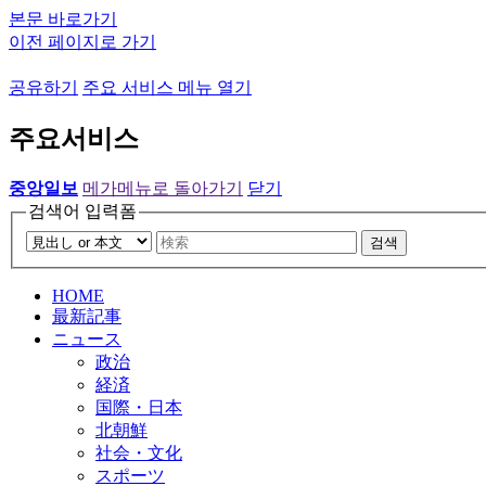
본문 바로가기
이전 페이지로 가기
공유하기
주요 서비스 메뉴 열기
주요서비스
중앙일보
메가메뉴로 돌아가기
닫기
검색어 입력폼
검색
HOME
最新記事
ニュース
政治
経済
国際・日本
北朝鮮
社会・文化
スポーツ