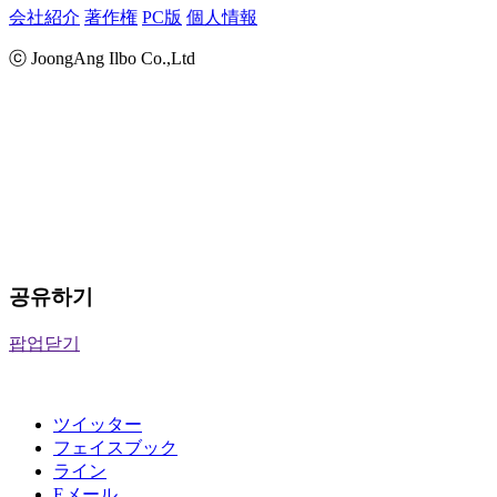
会社紹介
著作権
PC版
個人情報
ⓒ JoongAng Ilbo Co.,Ltd
공유하기
팝업닫기
ツイッター
フェイスブック
ライン
Eメール