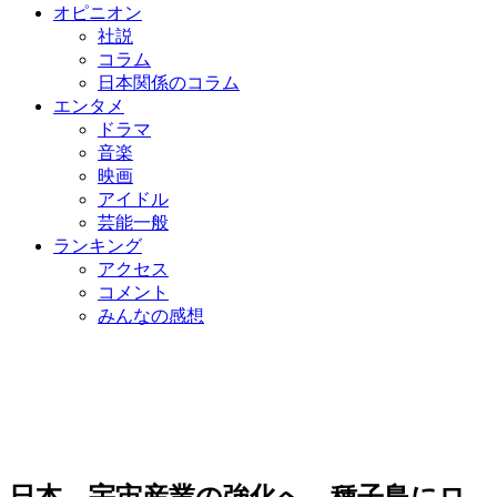
オピニオン
社説
コラム
日本関係のコラム
エンタメ
ドラマ
音楽
映画
アイドル
芸能一般
ランキング
アクセス
コメント
みんなの感想
日本、宇宙産業の強化へ…種子島にロ