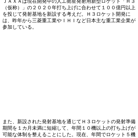
ＪＡＸＡは現在開発中の人工衛星発射用新型ロケット「Ｈ３
（仮称）」の２０２０年打ち上げに合わせて１００億円以上
を投じて発射基地を新設する考えだ。Ｈ３ロケット開発に
は、昨年から三菱重工業やＩＨＩなど日本主な重工業企業が
参加している。
また、新設された発射基地を通じてＨ３ロケットの発射準備
期間を１カ月未満に短縮して、年間１０機以上の打ち上げが
可能な体制を整えることにした。現在、年間でロケット５機