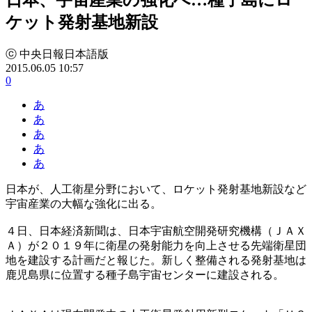
ケット発射基地新設
ⓒ 中央日報日本語版
2015.06.05 10:57
0
あ
あ
あ
あ
あ
日本が、人工衛星分野において、ロケット発射基地新設など
宇宙産業の大幅な強化に出る。
４日、日本経済新聞は、日本宇宙航空開発研究機構（ＪＡＸ
Ａ）が２０１９年に衛星の発射能力を向上させる先端衛星団
地を建設する計画だと報じた。新しく整備される発射基地は
鹿児島県に位置する種子島宇宙センターに建設される。