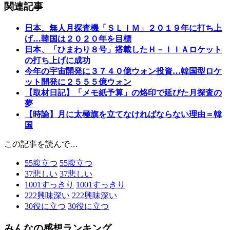
関連記事
日本、無人月探査機「ＳＬＩＭ」２０１９年に打ち上
げ…韓国は２０２０年を目標
日本、「ひまわり８号」搭載したＨ－ＩＩＡロケット
の打ち上げに成功
今年の宇宙開発に３７４０億ウォン投資…韓国型ロケ
ット開発に２５５５億ウォン
【取材日記】「メモ紙予算」の烙印で延びた月探査の
夢
【時論】月に太極旗を立てなければならない理由＝韓
国
この記事を読んで…
55
腹立つ
55
腹立つ
37
悲しい
37
悲しい
1001
すっきり
1001
すっきり
222
興味深い
222
興味深い
30
役に立つ
30
役に立つ
みんなの感想ランキング