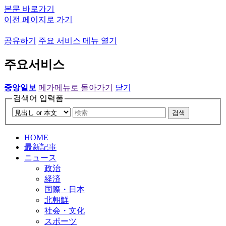
본문 바로가기
이전 페이지로 가기
공유하기
주요 서비스 메뉴 열기
주요서비스
중앙일보
메가메뉴로 돌아가기
닫기
검색어 입력폼
검색
HOME
最新記事
ニュース
政治
経済
国際・日本
北朝鮮
社会・文化
スポーツ