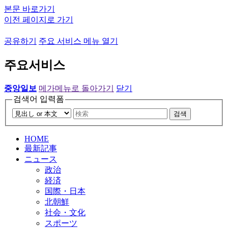
본문 바로가기
이전 페이지로 가기
공유하기
주요 서비스 메뉴 열기
주요서비스
중앙일보
메가메뉴로 돌아가기
닫기
검색어 입력폼
검색
HOME
最新記事
ニュース
政治
経済
国際・日本
北朝鮮
社会・文化
スポーツ