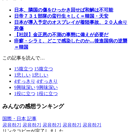
日本、隣国の傷をひっかき回せば和解は不可能
日帝７３１部隊の蛮行生々しく＝韓国・天安
日本が導入予定のオスプレイが着陸事故、２０人余り
死傷
【社説】金正恩の不測の事態に備えが必要だ
疥癬・シラミ、どこで感染したのか…後進国病の逆襲
＝韓国
この記事を読んで…
15
腹立つ
15
腹立つ
1
悲しい
1
悲しい
4
すっきり
4
すっきり
9
興味深い
9
興味深い
1
役に立つ
1
役に立つ
みんなの感想ランキング
国際・日本 記事
공유하기
공유하기
공유하기
공유하기
공유하기
リンクコピーが完了しました。