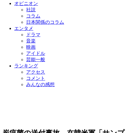
オピニオン
社説
コラム
日本関係のコラム
エンタメ
ドラマ
音楽
映画
アイドル
芸能一般
ランキング
アクセス
コメント
みんなの感想
炭疽菌の送付事故…在韓米軍「サンプ