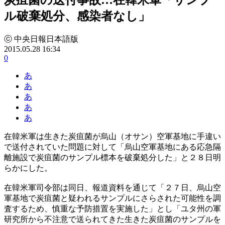
ル破棄処分、感染者なし」
ⓒ 中央日報日本語版
2015.05.28 16:34
0
あ
あ
あ
あ
あ
在韓米軍は生きた炭疽菌が烏山（オサン）空軍基地に手違い
で送付されていた問題に対して「烏山空軍基地にある応急隔
離施設で炭疽菌のサンプル標本を破棄処分した」と２８日明
らかにした。
在韓米軍司令部は同日、報道資料を通じて「２７日、烏山空
軍基地で炭疽菌と疑われるサンプルにさらされた可能性を調
査するため、慎重な予防措置を実施した」とし「ユタ州の軍
研究所から不注意で送られてきた生きた炭疽菌のサンプルを