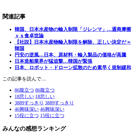
関連記事
韓国、日本水産物の輸入制限「ジレンマ」…通商摩擦
ｖｓ食卓世論
【社説】日本水産物輸入制限を解除、正しい決定だ＝
韓国
円安の逆風…日本、原材料・輸入製品の価格が高騰
日本造船業界が猛追撃…韓国が緊張
日本、ロボット・ドローン拡散のため素早く規制緩和
この記事を読んで…
86
腹立つ
86
腹立つ
18
悲しい
18
悲しい
3889
すっきり
3889
すっきり
46
興味深い
46
興味深い
15
役に立つ
15
役に立つ
みんなの感想ランキング