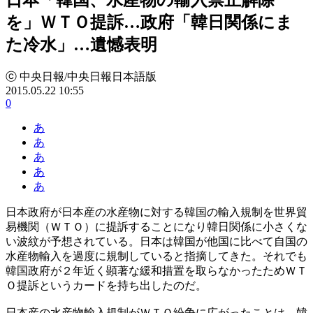
を」ＷＴＯ提訴…政府「韓日関係にま
た冷水」…遺憾表明
ⓒ 中央日報/中央日報日本語版
2015.05.22 10:55
0
あ
あ
あ
あ
あ
日本政府が日本産の水産物に対する韓国の輸入規制を世界貿
易機関（ＷＴＯ）に提訴することになり韓日関係に小さくな
い波紋が予想されている。日本は韓国が他国に比べて自国の
水産物輸入を過度に規制していると指摘してきた。それでも
韓国政府が２年近く顕著な緩和措置を取らなかったためＷＴ
Ｏ提訴というカードを持ち出したのだ。
日本産の水産物輸入規制がＷＴＯ紛争に広がったことは、韓