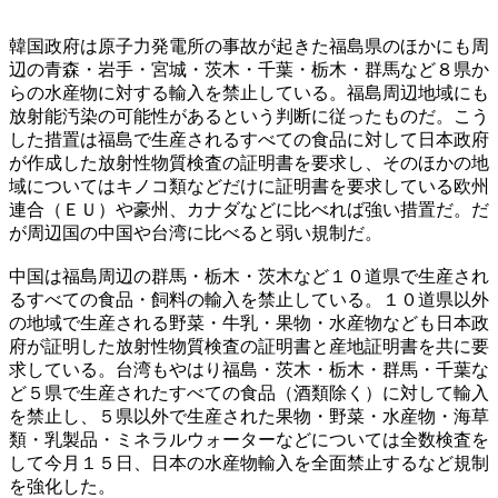
韓国政府は原子力発電所の事故が起きた福島県のほかにも周
辺の青森・岩手・宮城・茨木・千葉・栃木・群馬など８県か
らの水産物に対する輸入を禁止している。福島周辺地域にも
放射能汚染の可能性があるという判断に従ったものだ。こう
した措置は福島で生産されるすべての食品に対して日本政府
が作成した放射性物質検査の証明書を要求し、そのほかの地
域についてはキノコ類などだけに証明書を要求している欧州
連合（ＥＵ）や豪州、カナダなどに比べれば強い措置だ。だ
が周辺国の中国や台湾に比べると弱い規制だ。
中国は福島周辺の群馬・栃木・茨木など１０道県で生産され
るすべての食品・飼料の輸入を禁止している。１０道県以外
の地域で生産される野菜・牛乳・果物・水産物なども日本政
府が証明した放射性物質検査の証明書と産地証明書を共に要
求している。台湾もやはり福島・茨木・栃木・群馬・千葉な
ど５県で生産されたすべての食品（酒類除く）に対して輸入
を禁止し、５県以外で生産された果物・野菜・水産物・海草
類・乳製品・ミネラルウォーターなどについては全数検査を
して今月１５日、日本の水産物輸入を全面禁止するなど規制
を強化した。