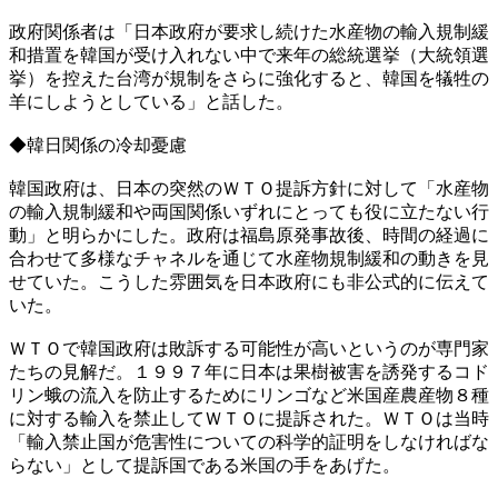
政府関係者は「日本政府が要求し続けた水産物の輸入規制緩
和措置を韓国が受け入れない中で来年の総統選挙（大統領選
挙）を控えた台湾が規制をさらに強化すると、韓国を犠牲の
羊にしようとしている」と話した。
◆韓日関係の冷却憂慮
韓国政府は、日本の突然のＷＴＯ提訴方針に対して「水産物
の輸入規制緩和や両国関係いずれにとっても役に立たない行
動」と明らかにした。政府は福島原発事故後、時間の経過に
合わせて多様なチャネルを通じて水産物規制緩和の動きを見
せていた。こうした雰囲気を日本政府にも非公式的に伝えて
いた。
ＷＴＯで韓国政府は敗訴する可能性が高いというのが専門家
たちの見解だ。１９９７年に日本は果樹被害を誘発するコド
リン蛾の流入を防止するためにリンゴなど米国産農産物８種
に対する輸入を禁止してＷＴＯに提訴された。ＷＴＯは当時
「輸入禁止国が危害性についての科学的証明をしなければな
らない」として提訴国である米国の手をあげた。