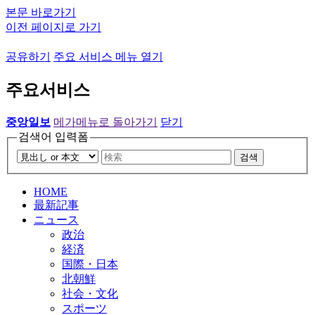
본문 바로가기
이전 페이지로 가기
공유하기
주요 서비스 메뉴 열기
주요서비스
중앙일보
메가메뉴로 돌아가기
닫기
검색어 입력폼
검색
HOME
最新記事
ニュース
政治
経済
国際・日本
北朝鮮
社会・文化
スポーツ