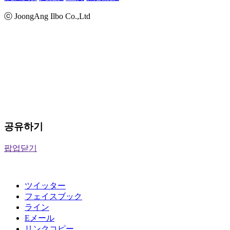
ⓒ JoongAng Ilbo Co.,Ltd
공유하기
팝업닫기
ツイッター
フェイスブック
ライン
Eメール
リンクコピー