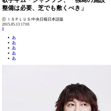
整備は必要、芝でも敷くべき」
ⓒ ＩＳＰＬＵＳ/中央日報日本語版
2015.05.13 17:01
0
あ
あ
あ
あ
あ