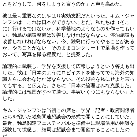
とをどうして、何をしようと言うのか」と声を高めた。
彼は最も重要なのはやはり実効支配だといった。キム・ジャ
ンフンは「これは日本ができないことだ。私たちは（そこ
に）行けるではないか。科学基地のようなものを作ってもい
い。独島の施設整備は改善しなければならない。停泊施設も
改善しなければならない。今、独島に行ってやることがある
か。やることがない。そのままコンクリートで足場を作って
おいて、写真を撮る程度だ」と提案した。
論理的に武装し、学界を支援して広報しようという答えも出
した。彼は「日本のようにロビイストを使ってでも海外の知
識人らに会わなければならない。その役割を私にせよと言っ
てもする」と伝えた。さらに「日本の論理はみな克服した。
論理的には韓国がすべて勝つ。事実いくつにもならない」と
した。
キム・ジャンフンは当初この席を、学界・記者・政府関係者
たちを招いた独島関連懇談会の形式で開くことにしていた。
最近、独島関連フェスティバルを準備中に現場借用の困難を
経験して憤怒し、結局は懇談会まで開催することにしたの
だ。