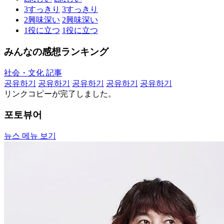
3
すっきり
3
すっきり
2
興味深い
2
興味深い
1
役に立つ
1
役に立つ
みんなの感想ランキング
社会・文化 記事
공유하기
공유하기
공유하기
공유하기
공유하기
リンクコピーが完了しました。
포토뷰어
뉴스 메뉴 보기