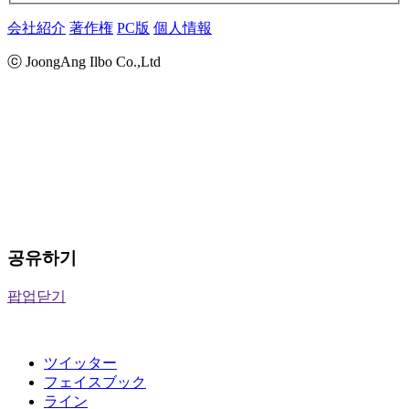
会社紹介
著作権
PC版
個人情報
ⓒ JoongAng Ilbo Co.,Ltd
공유하기
팝업닫기
ツイッター
フェイスブック
ライン