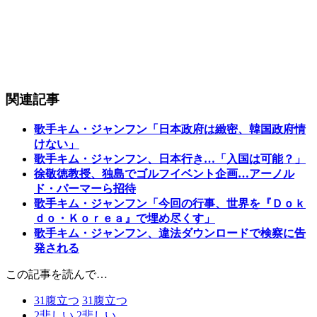
関連記事
歌手キム・ジャンフン「日本政府は緻密、韓国政府情
けない」
歌手キム・ジャンフン、日本行き…「入国は可能？」
徐敬徳教授、独島でゴルフイベント企画…アーノル
ド・パーマーら招待
歌手キム・ジャンフン「今回の行事、世界を『Ｄｏｋ
ｄｏ・Ｋｏｒｅａ』で埋め尽くす」
歌手キム・ジャンフン、違法ダウンロードで検察に告
発される
この記事を読んで…
31
腹立つ
31
腹立つ
2
悲しい
2
悲しい