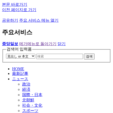
본문 바로가기
이전 페이지로 가기
공유하기
주요 서비스 메뉴 열기
주요서비스
중앙일보
메가메뉴로 돌아가기
닫기
검색어 입력폼
검색
HOME
最新記事
ニュース
政治
経済
国際・日本
北朝鮮
社会・文化
スポーツ