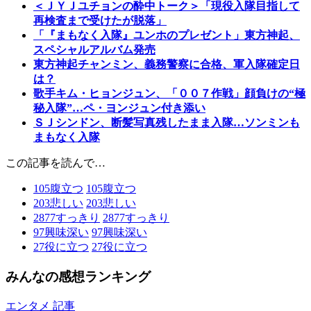
＜ＪＹＪユチョンの酔中トーク＞「現役入隊目指して
再検査まで受けたが脱落」
「『まもなく入隊』ユンホのプレゼント」東方神起、
スペシャルアルバム発売
東方神起チャンミン、義務警察に合格、軍入隊確定日
は？
歌手キム・ヒョンジュン、「００７作戦」顔負けの“極
秘入隊”…ペ・ヨンジュン付き添い
ＳＪシンドン、断髪写真残したまま入隊…ソンミンも
まもなく入隊
この記事を読んで…
105
腹立つ
105
腹立つ
203
悲しい
203
悲しい
2877
すっきり
2877
すっきり
97
興味深い
97
興味深い
27
役に立つ
27
役に立つ
みんなの感想ランキング
エンタメ 記事