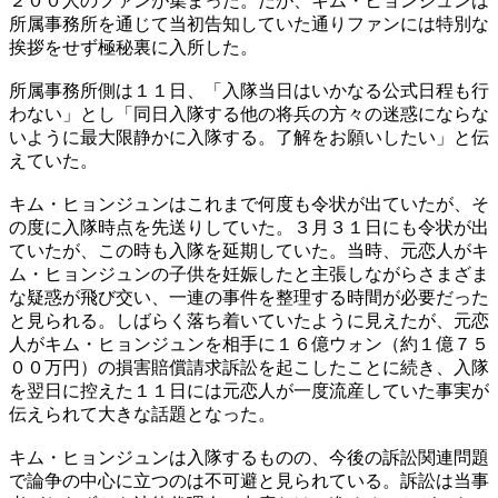
２００人のファンが集まった。だが、キム・ヒョンジュンは
所属事務所を通じて当初告知していた通りファンには特別な
挨拶をせず極秘裏に入所した。
所属事務所側は１１日、「入隊当日はいかなる公式日程も行
わない」とし「同日入隊する他の将兵の方々の迷惑にならな
いように最大限静かに入隊する。了解をお願いしたい」と伝
えていた。
キム・ヒョンジュンはこれまで何度も令状が出ていたが、そ
の度に入隊時点を先送りしていた。３月３１日にも令状が出
ていたが、この時も入隊を延期していた。当時、元恋人がキ
ム・ヒョンジュンの子供を妊娠したと主張しながらさまざま
な疑惑が飛び交い、一連の事件を整理する時間が必要だった
と見られる。しばらく落ち着いていたように見えたが、元恋
人がキム・ヒョンジュンを相手に１６億ウォン（約１億７５
００万円）の損害賠償請求訴訟を起こしたことに続き、入隊
を翌日に控えた１１日には元恋人が一度流産していた事実が
伝えられて大きな話題となった。
キム・ヒョンジュンは入隊するものの、今後の訴訟関連問題
で論争の中心に立つのは不可避と見られている。訴訟は当事