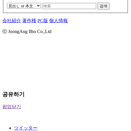
검색
会社紹介
著作権
PC版
個人情報
ⓒ JoongAng Ilbo Co.,Ltd
공유하기
팝업닫기
ツイッター