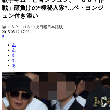
戦」顔負けの“極秘入隊”…ペ・ヨンジ
ュン付き添い
ⓒ ＩＳＰＬＵＳ/中央日報日本語版
2015.05.12 17:03
0
あ
あ
あ
あ
あ