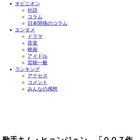
オピニオン
社説
コラム
日本関係のコラム
エンタメ
ドラマ
音楽
映画
アイドル
芸能一般
ランキング
アクセス
コメント
みんなの感想
歌手キム・ヒョンジュン、「００７作