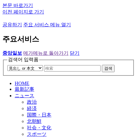
본문 바로가기
이전 페이지로 가기
공유하기
주요 서비스 메뉴 열기
주요서비스
중앙일보
메가메뉴로 돌아가기
닫기
검색어 입력폼
검색
HOME
最新記事
ニュース
政治
経済
国際・日本
北朝鮮
社会・文化
スポーツ