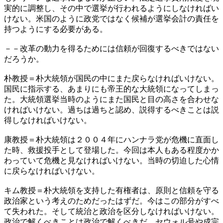
実的に調整し、その中で選挙が行われるようにしなければい
けない。米国のように政党ではなく候補が選挙会計の責任を
持つようにする必要がある。
－－改革の動力を得るためには信頼が回復するべきではない
だろうか。
朴教授＝朴大統領が国民の中にまた戻らなければいけない。
国民に指示する、あまりにも帝王的な大統領になってしまっ
た。大統領選挙当時のようにまた国民と目の高さを合わせな
ければいけない。過ちは過ちと認め、説得するべきことは説
得しなければいけない。
康教授＝朴大統領は２００４年にハンナラ党が危機に直面し
た時、救援投手として登場した。今回は本人もある程度かか
わっていて危機と見なければいけない。当時の切迫した心情
に戻らなければいけない。
キム教授＝朴大統領を支持した有権者は、原則と信頼を守る
政治家という考えのためだったはずだ。今はこの部分がすべ
て失われた。そして統治と政治を区分しなければいけない。
政治で解くべきことは政治で解くべきだ。セウォル号や成完