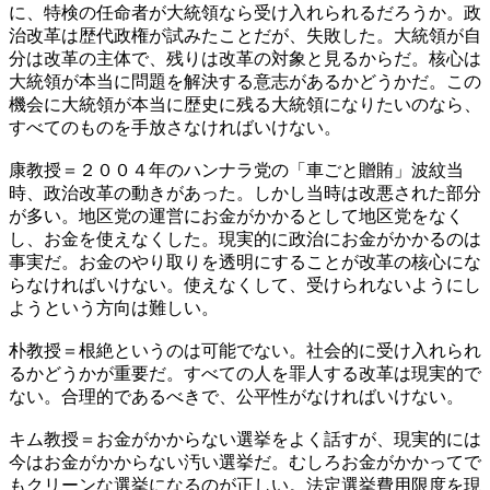
に、特検の任命者が大統領なら受け入れられるだろうか。政
治改革は歴代政権が試みたことだが、失敗した。大統領が自
分は改革の主体で、残りは改革の対象と見るからだ。核心は
大統領が本当に問題を解決する意志があるかどうかだ。この
機会に大統領が本当に歴史に残る大統領になりたいのなら、
すべてのものを手放さなければいけない。
康教授＝２００４年のハンナラ党の「車ごと贈賄」波紋当
時、政治改革の動きがあった。しかし当時は改悪された部分
が多い。地区党の運営にお金がかかるとして地区党をなく
し、お金を使えなくした。現実的に政治にお金がかかるのは
事実だ。お金のやり取りを透明にすることが改革の核心にな
らなければいけない。使えなくして、受けられないようにし
ようという方向は難しい。
朴教授＝根絶というのは可能でない。社会的に受け入れられ
るかどうかが重要だ。すべての人を罪人する改革は現実的で
ない。合理的であるべきで、公平性がなければいけない。
キム教授＝お金がかからない選挙をよく話すが、現実的には
今はお金がかからない汚い選挙だ。むしろお金がかかってで
もクリーンな選挙になるのが正しい。法定選挙費用限度を現