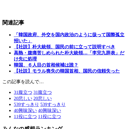
関連記事
「韓国政府、外交を国内政治のように扱って国際孤立
招いた」
【社説】朴大統領、国民の前に立って説明すべき
高熱・腹痛苦しめられた朴大統領…「李完九辞表」だ
け先に処理
韓国、６人目の首相候補は誰？
【社説】モラル喪失の韓国首相、国民の信頼失った
この記事を読んで…
31
腹立つ
31
腹立つ
20
悲しい
20
悲しい
539
すっきり
539
すっきり
40
興味深い
40
興味深い
11
役に立つ
11
役に立つ
みんなの感想ランキング