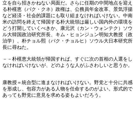
立を自ら招きかねない局面だ。さらに任期の中間地点を迎え
る朴槿恵（パク・クネ）政権は、公務員年金改革、景気浮揚
など経済・社会的課題にも取り組まなければいけない。中南
米の訪問を終えて帰国する朴大統領は厳しい国内外の環境を
どう打開していくべきか、康元沢（カン・ウォンテク）ソウ
ル大韓国政治研究所長、キム・ヒョンジュン明知大教授（政
治学）、朴チョル熙（パク・チョルヒ）ソウル大日本研究所
長に尋ねた。
－－朴槿恵大統領が帰国すれば、すぐに次の首相の人選をし
なければいけないが、どのような人がふさわしいと思うか。
康教授＝統合型に進まなければいけない。野党と十分に共感
を形成し、包容力がある人物を任命するのがよい。形式的で
あっても野党に意見を求める姿もよいだろう。