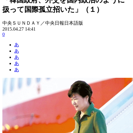
扱って国際孤立招いた」（１）
中央ＳＵＮＤＡＹ／中央日報日本語版
2015.04.27 14:41
0
あ
あ
あ
あ
あ