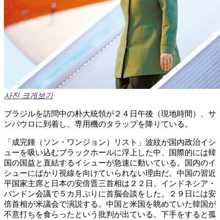
사진 크게보기
ブラジルを訪問中の朴大統領が２４日午後（現地時間）、サ
ンパウロに到着し、専用機のタラップを降りている。
「成完鍾（ソン・ワンジョン）リスト」波紋が国内政治イシ
ューを吸い込むブラックホールに浮上した中、国際的には韓
国の国益と直結するイシューが急速に動いている。国内のイ
シューにばかり視線を向けていられない理由だ。中国の習近
平国家主席と日本の安倍晋三首相は２２日、インドネシア・
バンドン会議で５カ月ぶりに首脳会談をした。２９日には安
倍首相が米議会で演説する。中国と米国を眺めていた韓国が
不意打ちを食らったという批判が出ている。下手をすると孤