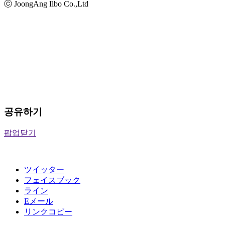
ⓒ JoongAng Ilbo Co.,Ltd
공유하기
팝업닫기
ツイッター
フェイスブック
ライン
Eメール
リンクコピー