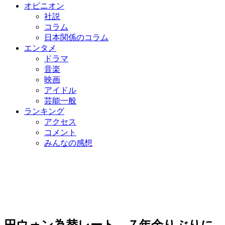
オピニオン
社説
コラム
日本関係のコラム
エンタメ
ドラマ
音楽
映画
アイドル
芸能一般
ランキング
アクセス
コメント
みんなの感想
円ウォン為替レート、７年余りぶりに