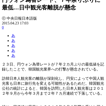
最低…日中観光客離脱が懸念
ⓒ 中央日報日本語版
2015.04.23 17:03
0
あ
あ
あ
あ
あ
２３日、円ウォン為替レートが７年２カ月ぶりの最低値を記
録したことで、韓国観光業界への打撃が懸念されている。
訪韓日本人観光客の離脱が深刻化し、円安によって中国人観
光客も日本に旅行先を変える可能性があるためだ。韓国観光
公社の統計によると、韓国を訪問した日本人観光客は２０１
２年９月から今年３月まで２年７カ月連続で下落している。