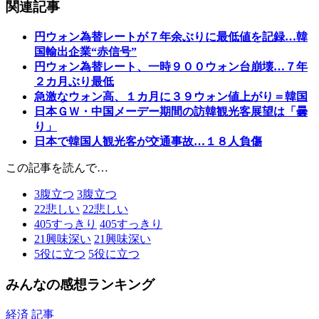
関連記事
円ウォン為替レートが７年余ぶりに最低値を記録…韓
国輸出企業“赤信号”
円ウォン為替レート、一時９００ウォン台崩壊…７年
２カ月ぶり最低
急激なウォン高、１カ月に３９ウォン値上がり＝韓国
日本ＧＷ・中国メーデー期間の訪韓観光客展望は「曇
り」
日本で韓国人観光客が交通事故…１８人負傷
この記事を読んで…
3
腹立つ
3
腹立つ
22
悲しい
22
悲しい
405
すっきり
405
すっきり
21
興味深い
21
興味深い
5
役に立つ
5
役に立つ
みんなの感想ランキング
経済 記事