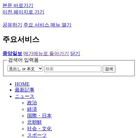
본문 바로가기
이전 페이지로 가기
공유하기
주요 서비스 메뉴 열기
주요서비스
중앙일보
메가메뉴로 돌아가기
닫기
검색어 입력폼
검색
HOME
最新記事
ニュース
政治
経済
国際・日本
北朝鮮
社会・文化
スポーツ