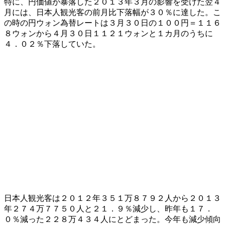
特に、円価値が暴落した２０１３年３月の影響を受けた翌４
月には、日本人観光客の前月比下落幅が３０％に達した。こ
の時の円ウォン為替レートは３月３０日の１００円＝１１６
８ウォンから４月３０日１１２１ウォンと１カ月のうちに
４．０２％下落していた。
日本人観光客は２０１２年３５１万８７９２人から２０１３
年２７４万７７５０人と２１．９％減少し、昨年も１７．
０％減った２２８万４３４人にとどまった。今年も減少傾向