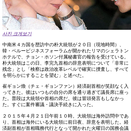
사진 크게보기
中南米４カ国を歴訪中の朴大統領が２０日（現地時間）、
韓・ペルービジネスフォーラムが開かれたリマのシェラトン
ホテルで、チョン・ホソン付属秘書官の報告を受けている。
朴大統領はこの日、李完九首相の辞意表明について「非常に
残念」とし「検察は政治改革レベルで確実に捜査し、すべて
を明らかにすることを望む」と述べた。
崔ギョン煥（チェ・ギョンファン）経済副首相が笑顔なく入
ってきた。彼はいつもの自分の席を通り過ぎて議長席に座っ
た。普段は大統領や首相の席だ。彼は冒頭発言もしなかっ
た。すぐに案件審議・議決手続きに入った。
２０１５年４月２１日午前１０時。大統領は海外訪問中であ
り、首相は海外にいる大統領に前日夜、辞意を表明した。経
済副首相が首相職務代行となって開かれた火曜日の国務会議