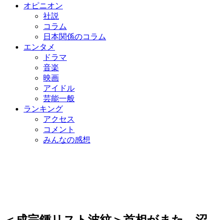
オピニオン
社説
コラム
日本関係のコラム
エンタメ
ドラマ
音楽
映画
アイドル
芸能一般
ランキング
アクセス
コメント
みんなの感想
＜成完鍾リスト波紋＞首相がまた…沼