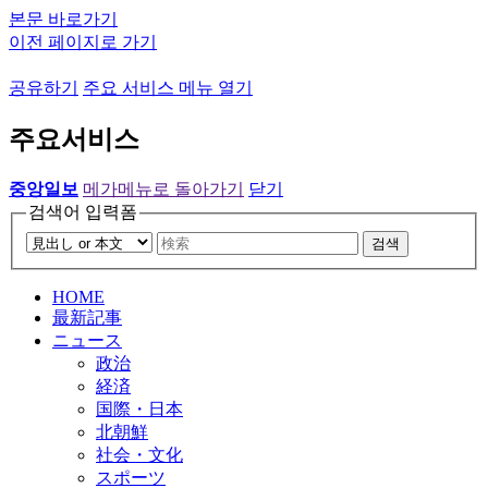
본문 바로가기
이전 페이지로 가기
공유하기
주요 서비스 메뉴 열기
주요서비스
중앙일보
메가메뉴로 돌아가기
닫기
검색어 입력폼
검색
HOME
最新記事
ニュース
政治
経済
国際・日本
北朝鮮
社会・文化
スポーツ