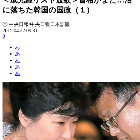
に落ちた韓国の国政（１）
ⓒ 中央日報/中央日報日本語版
2015.04.22 09:31
0
あ
あ
あ
あ
あ