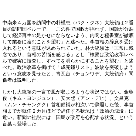
中南米４カ国を訪問中の朴槿恵（パク・クネ）大統領は２番
目の訪問国ペルーで、「この件で国政が揺れず、国論が分裂
して経済再生の足かせにならないよう、内閣と秘書室が徹底
して業務に臨むことを望む」と述べた。李首相の辞意を受け
入れるという意味が込められていた。朴大統領は「非常に残
念であり、首相の苦悩を感じる」とし「検察は政治改革レベ
ルで確実に捜査し、すべてを明らかにすることを望む」と述
べた。政治改革を掲げて「成完鍾リスト」波紋を突破しよう
という意志を見せたと、青瓦台（チョンワデ、大統領府）関
係者は説明した。
しかし大統領の一言で風が収まるような状況ではない。金容
俊（キム・ヨンジュン）、安大熙（アン・デヒ）、文昌克
（ムン・チャングク）首相候補が相次いで辞退した後、李首
相までが就任２カ月ほどで辞任する状況は「政治の沈没」に
近い。新聞の社説には「国民が政府を心配する状況」という
言葉も登場した。