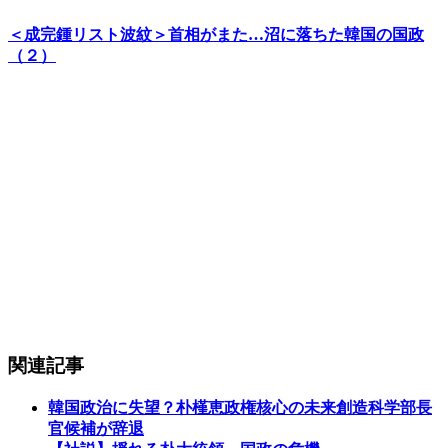
＜成完鍾リスト波紋＞首相がまた…沼に落ちた韓国の国政
（２）
関連記事
韓国政治に失望？朴槿恵政権核心の未来創造科学部長
官候補が辞退