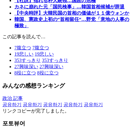
【社説】揺れる朴大統領…国政の危機
カネに崩れた元「国民検事」…韓国首相候補が辞退
【中央時評】大韓民国の首相の価値が１１億ウォンか
韓国、憲政史上初の“首相留任“…野党「意地の人事の
極致」
この記事を読んで…
7
腹立つ
7
腹立つ
19
悲しい
19
悲しい
353
すっきり
353
すっきり
27
興味深い
27
興味深い
8
役に立つ
8
役に立つ
みんなの感想ランキング
政治 記事
공유하기
공유하기
공유하기
공유하기
공유하기
リンクコピーが完了しました。
포토뷰어