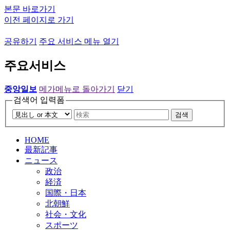
본문 바로가기
이전 페이지로 가기
공유하기
주요 서비스 메뉴 열기
주요서비스
중앙일보
메가메뉴로 돌아가기
닫기
검색어 입력폼
검색
HOME
最新記事
ニュース
政治
経済
国際・日本
北朝鮮
社会・文化
スポーツ