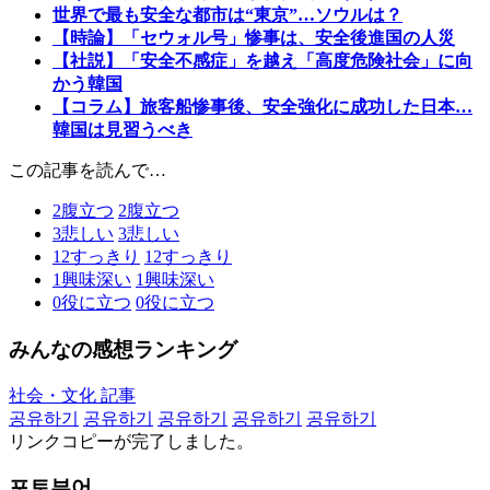
世界で最も安全な都市は“東京”…ソウルは？
【時論】「セウォル号」惨事は、安全後進国の人災
【社説】「安全不感症」を越え「高度危険社会」に向
かう韓国
【コラム】旅客船惨事後、安全強化に成功した日本…
韓国は見習うべき
この記事を読んで…
2
腹立つ
2
腹立つ
3
悲しい
3
悲しい
12
すっきり
12
すっきり
1
興味深い
1
興味深い
0
役に立つ
0
役に立つ
みんなの感想ランキング
社会・文化 記事
공유하기
공유하기
공유하기
공유하기
공유하기
リンクコピーが完了しました。
포토뷰어