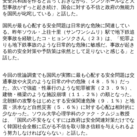
安全共和国を作ると言っておきながら、シンクホールなど大
型事故がずっと起き続け、国会に対する不信と政府の無能力
を国民が叱咤している」と話した。
国民が最も心配する安全問題は日常的な危険に関連してい
る。昨年ソウル・上往十里（サンワンシムリ）駅で地下鉄追
突事故を経験したコ・ヒョンソクさん（２３）は、「犯罪よ
りも地下鉄事故のような日常的な危険に敏感だ。事故が起き
る前の安全対策や予防策は依然として足りないと感じる」と
話した。
今回の世論調査でも国民が実際に最も心配する安全問題は交
通事故や火災のような日常の中の危険（４８．５％）だっ
た。次いで強盗・性暴行のような犯罪被害（２３．９％）、
建物・橋梁のような施設崩壊（１１．２％）の順となった。
北朝鮮の攻撃をはじめとする安保関連危険（９．１％）と地
震・洪水など自然災害（５．６％）に対する心配は相対的に
少なかった。ソウル大学心理学科のクァク・クムジュ教授
は、「国民の不安をなくすには政府は安全関連対策だけでな
く韓国社会全般に広がる不信を取り除き信頼を与えられるよ
う努力しなければならない」と話した。