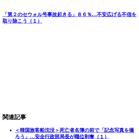
「第２のセウォル号事故起きる」８６％…不安広げる不信を
取り除こう（１）
関連記事
＜韓国旅客船沈没＞死亡者名簿の前で「記念写真を撮
ろう」…安全行政部局長が職位剥奪（１）