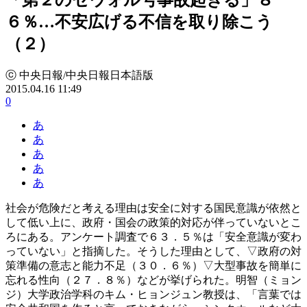
６％…不安広げる不信を取り除こう
（２）
ⓒ 中央日報/中央日報日本語版
2015.04.16 11:49
0
あ
あ
あ
あ
あ
社会が危険だと考える理由は安全に対する国民意識が依然と
して低い上に、政府・国会の政策的対応が伴っていないとこ
ろにある。アンケート調査で６３．５％は「安全意識が変わ
っていない」と指摘した。そうした理由として、▽政府の対
策準備の意志と能力不足（３０．６％）▽大型事故を簡単に
忘れる性向（２７．８％）などが挙げられた。明智（ミョン
ジ）大学政治学科のキム・ヒョンジュン教授は、「言葉では