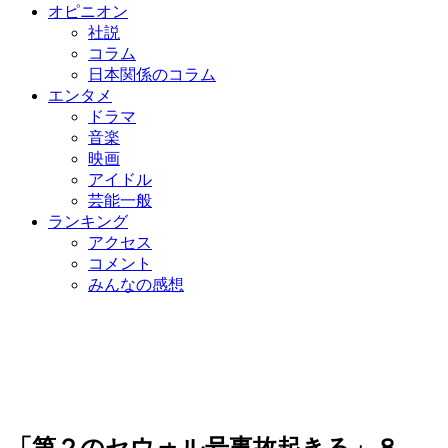
オピニオン
社説
コラム
日本関係のコラム
エンタメ
ドラマ
音楽
映画
アイドル
芸能一般
ランキング
アクセス
コメント
みんなの感想
「第２のセウォル号事故起きる」８