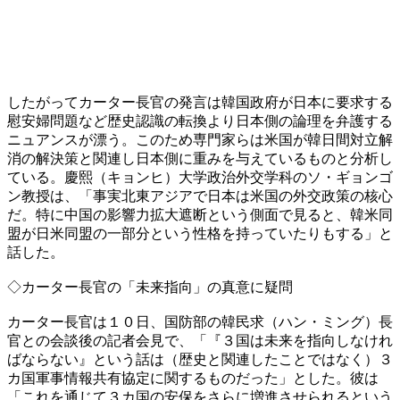
したがってカーター長官の発言は韓国政府が日本に要求する
慰安婦問題など歴史認識の転換より日本側の論理を弁護する
ニュアンスが漂う。このため専門家らは米国が韓日間対立解
消の解決策と関連し日本側に重みを与えているものと分析し
ている。慶熙（キョンヒ）大学政治外交学科のソ・ギョンゴ
ン教授は、「事実北東アジアで日本は米国の外交政策の核心
だ。特に中国の影響力拡大遮断という側面で見ると、韓米同
盟が日米同盟の一部分という性格を持っていたりもする」と
話した。
◇カーター長官の「未来指向」の真意に疑問
カーター長官は１０日、国防部の韓民求（ハン・ミング）長
官との会談後の記者会見で、「『３国は未来を指向しなけれ
ばならない』という話は（歴史と関連したことではなく）３
カ国軍事情報共有協定に関するものだった」とした。彼は
「これを通じて３カ国の安保をさらに増進させられるという