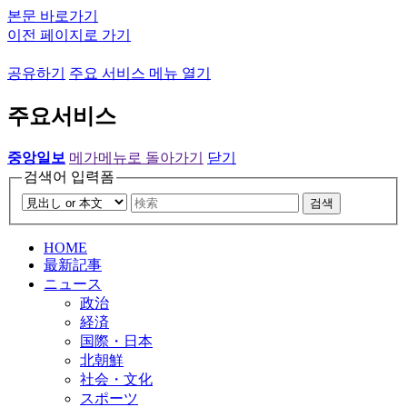
본문 바로가기
이전 페이지로 가기
공유하기
주요 서비스 메뉴 열기
주요서비스
중앙일보
메가메뉴로 돌아가기
닫기
검색어 입력폼
검색
HOME
最新記事
ニュース
政治
経済
国際・日本
北朝鮮
社会・文化
スポーツ