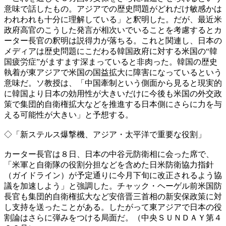
意味で話したもの。アジアでの歴史問題がどれだけ敏感かは
われわれも十分に理解している」と釈明した。だが、最近米
政府高官のこうした発言が相次いでいることを考慮するとカ
ーター長官の釈明は説得力が落ちる。これと関連し、日本の
メディアは歴史問題にこだわる韓国政府に対する米国の“韓
国疲労症”がますます深まっていると非肉った。韓国の歴史
執着が東アジアで米国の国益拡大に障害になっているという
意味だ。ソ教授は、「中国牽制という側面から見ると現実的
に韓国より日本の効用性が大きいだけに今後も米国の外交政
策で集団的自衛権拡大などを推進する日本側にさらに力を与
える可能性が大きい」と予想する。
◇「新ステルス爆撃機、アジア・太平洋で重要な役割」
カーター長官は８日、日本の中谷元防衛相に会った席で、
「米軍と自衛隊の役割分担などを含めた日米防衛協力指針
（ガイドライン）が予定通りに今月下旬に改正されるよう協
議を加速しよう」と強調した。チャック・ヘーゲル前米国防
長官も集団的自衛権拡大など安倍晋三首相の新安保政策に対
し支持を送ったことがある。したがって東アジアで日本の役
割論はさらに弾みをつける局面だ。（中央ＳＵＮＤＡＹ第４