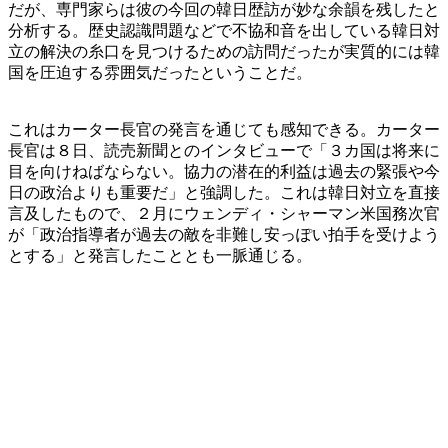
だが、専門家らは彼の今回の韓日歴訪が妙な余韻を残したと
分析する。歴史認識問題などで不協和音を出している韓日対
立の解決の糸口を見つけるための訪問だったが実質的には韓
国を圧迫する雰囲気だったということだ。
これはカーター長官の発言を通じても感知できる。カーター
長官は８日、読売新聞とのインタビューで「３カ国は将来に
目を向けねばならない。協力の潜在的利益は過去の緊張や今
日の政治よりも重要だ」と強調した。これは韓日対立を直接
言及したもので、２月にウェンディ・シャーマン米国務次官
が「政治指導者が過去の敵を非難し安っぽい拍手を受けよう
とする」と発言したこととも一脈通じる。