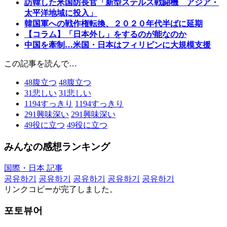
訪韓した米国防長官「新型ステルス戦闘機 アジア・
太平洋地域に投入」
韓国軍への戦作権転換、２０２０年代半ばに延期
【コラム】「日本外し」をするのが能なのか
中国を牽制…米国・日本はフィリピンに大規模支援
この記事を読んで…
48
腹立つ
48
腹立つ
31
悲しい
31
悲しい
1194
すっきり
1194
すっきり
291
興味深い
291
興味深い
49
役に立つ
49
役に立つ
みんなの感想ランキング
国際・日本 記事
공유하기
공유하기
공유하기
공유하기
공유하기
リンクコピーが完了しました。
포토뷰어