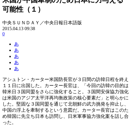
可能性（１）
中央ＳＵＮＤＡＹ／中央日報日本語版
2015.04.13 09:38
0
あ
あ
あ
あ
あ
アシュトン・カーター米国防長官が３日間の訪韓日程を終え
１１日に出国した。カーター長官は、「今回の訪韓の目的は
韓米日３国同盟をさらに強化すること。３国間安保協力強化
は米国のアジア太平洋再均衡政策の核心要素だ」と明らかに
した。堅固な３国同盟を通じて北朝鮮の武力挑発を抑止し、
中国の浮上を牽制するという意図だ。カーター長官はこのた
め韓国に先立ち日本も訪問し、日米軍事協力強化案を話し合
った。