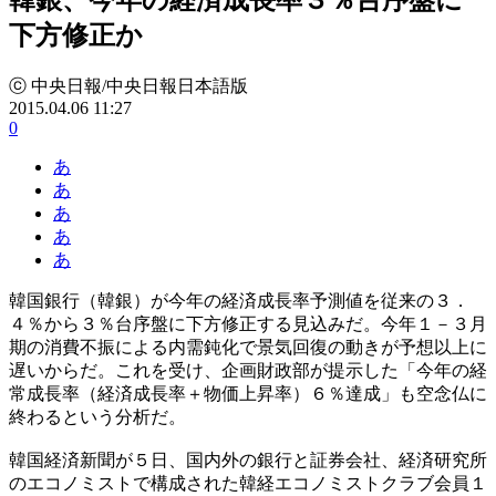
下方修正か
ⓒ 中央日報/中央日報日本語版
2015.04.06 11:27
0
あ
あ
あ
あ
あ
韓国銀行（韓銀）が今年の経済成長率予測値を従来の３．
４％から３％台序盤に下方修正する見込みだ。今年１－３月
期の消費不振による内需鈍化で景気回復の動きが予想以上に
遅いからだ。これを受け、企画財政部が提示した「今年の経
常成長率（経済成長率＋物価上昇率）６％達成」も空念仏に
終わるという分析だ。
韓国経済新聞が５日、国内外の銀行と証券会社、経済研究所
のエコノミストで構成された韓経エコノミストクラブ会員１