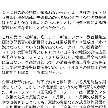
１－２月の経済指標が振るわなかったうえ、李柱烈（イ・ジ
ュヨル）韓銀総裁が先週初めの記者懇談会で「今年の成長率
は予想よりかなり低いとみられる」とし「消費不振による内
需鈍化が主な要因」と述べたからだ。
これを受け、崔ギョン煥（チェ・ギョンファン）副首相兼企
画財政部長官の政策目標である経常成長率６％達成は「水の
泡となった」という分析が出ている。グローバル投資銀行
（ＩＢ）の野村証券とＢＮＰパリバは今年の韓国の経済成長
率予測値を２．５－２．７％と提示した。物価上昇率も期待
に及ばない。企画財政部は今年の消費者物価上昇率２％を仮
定して経常成長率目標値を定めたが、今年３月の物価上昇率
は前年同月比０．４％水準だった。
企画財政部は内心、利下げ効果と原油安による反射利益を期
待している。しかし“バラ色展望”というのが専門家らの判断
だ。キム・ソンテＫＢ国民銀行エコノミストは「拡張的マク
ロ政策の効果と原油安が４－６月期、７－９月期の成長率を
やや改善させるとしても、家計の負債などが成長制約要因と
して作用する可能性が高い」とし「今年は３％台序盤の経済