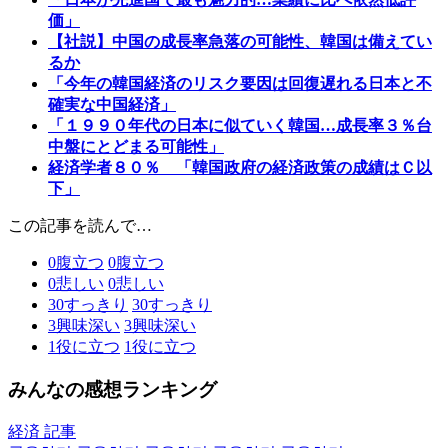
価」
【社説】中国の成長率急落の可能性、韓国は備えてい
るか
「今年の韓国経済のリスク要因は回復遅れる日本と不
確実な中国経済」
「１９９０年代の日本に似ていく韓国…成長率３％台
中盤にとどまる可能性」
経済学者８０％ 「韓国政府の経済政策の成績はＣ以
下」
この記事を読んで…
0
腹立つ
0
腹立つ
0
悲しい
0
悲しい
30
すっきり
30
すっきり
3
興味深い
3
興味深い
1
役に立つ
1
役に立つ
みんなの感想ランキング
経済 記事