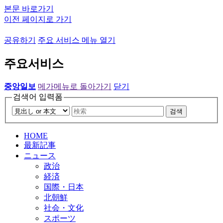
본문 바로가기
이전 페이지로 가기
공유하기
주요 서비스 메뉴 열기
주요서비스
중앙일보
메가메뉴로 돌아가기
닫기
검색어 입력폼
검색
HOME
最新記事
ニュース
政治
経済
国際・日本
北朝鮮
社会・文化
スポーツ