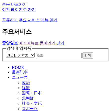
본문 바로가기
이전 페이지로 가기
공유하기
주요 서비스 메뉴 열기
주요서비스
중앙일보
메가메뉴로 돌아가기
닫기
검색어 입력폼
검색
HOME
最新記事
ニュース
政治
経済
国際・日本
北朝鮮
社会・文化
スポーツ