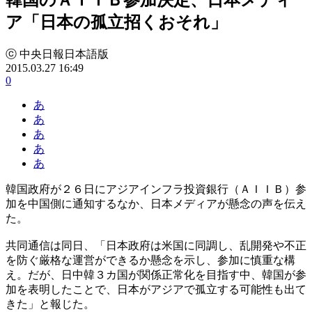
ア「日本の孤立招くおそれ」
ⓒ 中央日報日本語版
2015.03.27 16:49
0
あ
あ
あ
あ
あ
韓国政府が２６日にアジアインフラ投資銀行（ＡＩＩＢ）参
加を中国側に通知するなか、日本メディアが懸念の声を伝え
た。
共同通信は同日、「日本政府は米国に同調し、乱開発や不正
を防ぐ厳格な運営ができるか懸念を示し、参加に慎重な構
え。だが、日中韓３カ国が関係正常化を目指す中、韓国が参
加を表明したことで、日本がアジアで孤立する可能性も出て
きた」と報じた。