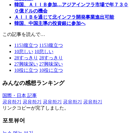
韓国、ＡＩＩＢ参加…アジアインフラ市場で年７３０
０億ドルの機会
ＡＩＩＢを通じて北インフラ開発事業進出可能
韓国、中国主導の投資銀に参加へ
この記事を読んで…
1153
腹立つ
1153
腹立つ
10
悲しい
10
悲しい
28
すっきり
28
すっきり
27
興味深い
27
興味深い
10
役に立つ
10
役に立つ
みんなの感想ランキング
国際・日本 記事
공유하기
공유하기
공유하기
공유하기
공유하기
リンクコピーが完了しました。
포토뷰어
뉴스 메뉴 보기