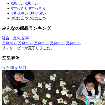
0
悲しい
0
悲しい
0
すっきり
0
すっきり
1
興味深い
1
興味深い
2
役に立つ
2
役に立つ
みんなの感想ランキング
社会・文化 記事
공유하기
공유하기
공유하기
공유하기
공유하기
リンクコピーが完了しました。
포토뷰어
뉴스 메뉴 보기