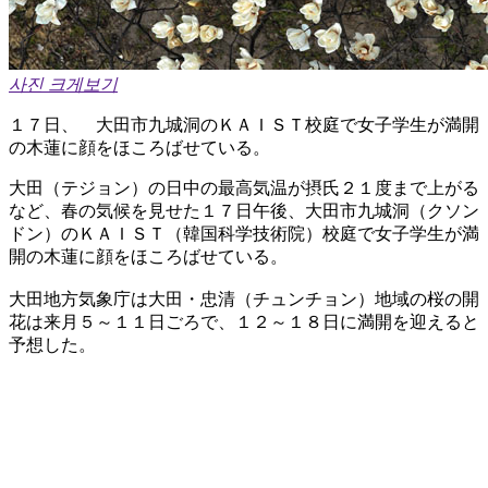
사진 크게보기
１７日、 大田市九城洞のＫＡＩＳＴ校庭で女子学生が満開
の木蓮に顔をほころばせている。
大田（テジョン）の日中の最高気温が摂氏２１度まで上がる
など、春の気候を見せた１７日午後、大田市九城洞（クソン
ドン）のＫＡＩＳＴ（韓国科学技術院）校庭で女子学生が満
開の木蓮に顔をほころばせている。
大田地方気象庁は大田・忠清（チュンチョン）地域の桜の開
花は来月５～１１日ごろで、１２～１８日に満開を迎えると
予想した。