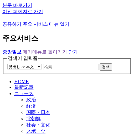
본문 바로가기
이전 페이지로 가기
공유하기
주요 서비스 메뉴 열기
주요서비스
중앙일보
메가메뉴로 돌아가기
닫기
검색어 입력폼
검색
HOME
最新記事
ニュース
政治
経済
国際・日本
北朝鮮
社会・文化
スポーツ