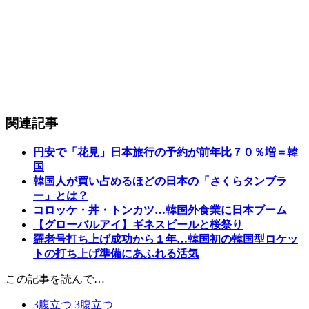
関連記事
円安で「花見」日本旅行の予約が前年比７０％増＝韓
国
韓国人が買い占めるほどの日本の「さくらタンブラ
ー」とは？
コロッケ・丼・トンカツ…韓国外食業に日本ブーム
【グローバルアイ】ギネスビールと桜祭り
羅老号打ち上げ成功から１年…韓国初の韓国型ロケッ
トの打ち上げ準備にあふれる活気
この記事を読んで…
3
腹立つ
3
腹立つ