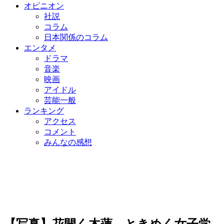
オピニオン
社説
コラム
日本関係のコラム
エンタメ
ドラマ
音楽
映画
アイドル
芸能一般
ランキング
アクセス
コメント
みんなの感想
【写真】花開く木蓮、ときめく女子学