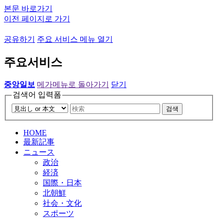
본문 바로가기
이전 페이지로 가기
공유하기
주요 서비스 메뉴 열기
주요서비스
중앙일보
메가메뉴로 돌아가기
닫기
검색어 입력폼
검색
HOME
最新記事
ニュース
政治
経済
国際・日本
北朝鮮
社会・文化
スポーツ