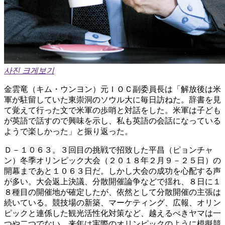
사진 크게보기
金雲竜（キム・ウンヨン）元ＩＯＣ副委員長は「解放後は米
軍が駐留していた東崇洞のソウル大に毎日訪ねた。辞書を見
て覚えて行った文で米軍の歩哨と対話をした。米軍は子ども
が英語で話すので興味を示し、私も英語の会話になっている
ようで楽しかった」と振り返った。
Ｄ－１０６３。３回目の挑戦で招致した平昌（ピョンチャ
ン）冬季オリンピック大会（２０１８年２月９－２５日）の
開幕まであと１０６３日だ。しかし大会の成功を心配する声
が多い。大会返上決議、分散開催論争などで揺れ、８日に１
８種目の開催地が確定したが、依然として分散開催の主張は
続いている。競技場の新築、マーケティング、広報、オリン
ピックと連係した観光活性化対策など、越えるべきヤマは一
つや二つでない。来年は実際のオリンピックのように模擬競