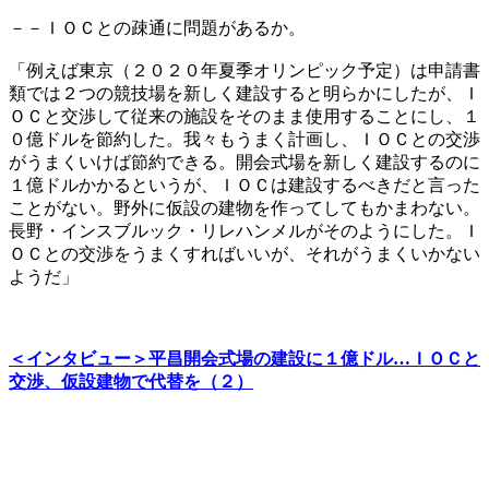
－－ＩＯＣとの疎通に問題があるか。
「例えば東京（２０２０年夏季オリンピック予定）は申請書
類では２つの競技場を新しく建設すると明らかにしたが、Ｉ
ＯＣと交渉して従来の施設をそのまま使用することにし、１
０億ドルを節約した。我々もうまく計画し、ＩＯＣとの交渉
がうまくいけば節約できる。開会式場を新しく建設するのに
１億ドルかかるというが、ＩＯＣは建設するべきだと言った
ことがない。野外に仮設の建物を作ってしてもかまわない。
長野・インスブルック・リレハンメルがそのようにした。Ｉ
ＯＣとの交渉をうまくすればいいが、それがうまくいかない
ようだ」
＜インタビュー＞平昌開会式場の建設に１億ドル…ＩＯＣと
交渉、仮設建物で代替を（２）