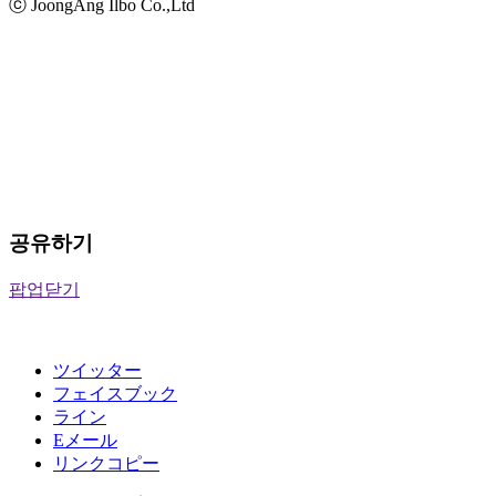
ⓒ JoongAng Ilbo Co.,Ltd
공유하기
팝업닫기
ツイッター
フェイスブック
ライン
Eメール
リンクコピー