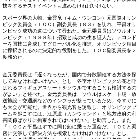
技をするテストイベントも進めなければいけない。
スポーツ界の大物、金雲竜（キム・ウンヨン）元国際オリン
ピック委員会（ＩＯＣ）副委員長（８３）を訪れ、平昌オリ
ンピック成功の道について尋ねた。金元委員長はソウルオリ
ンピック（１９８８年）招致と成功の生き証人だ。テコンド
ーを国技に育成してグローバル化を推進、オリンピック種目
に採択されるのに決定的な役割をした。ＩＯＣ副委員長を２
度務めた。
金元委員長は「遅くなったが、国内で分散開催する方法を探
してみなければいけない」とし「冬季オリンピックの花と呼
ばれるフィギュアスケートをソウルですることも検討するの
がよい」と述べた。金元委員長は「ソウルはスケート場・放
送施設・交通網などのインフラが整っているため、今すぐに
も大会が可能だ。世界から観光客を誘致し、オリンピックブ
ームを起こすには、江原道（カンウォンド）と地方政府の利
害関係ばかりに拘束されてはいけない」と助言した。また
「ＩＯＣと平昌はすでに同じ船に乗った運命だ。ＩＯＣと緊
密に交渉して解決方法を模索しなければいけない」とし、Ｉ