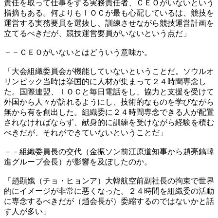
責任を取って仕事をする実務責任者、ＣＥＯがいないという
指摘もある。何よりもＩＯＣが最も心配しているは、競技を
運営する実務要員を選抜し、訓練させながら競技運営計画を
立てるべきだが、競技運営要員がいないという点だ」
－－ＣＥＯがいないとはどういう意味か。
「大会組織委員会が機能していないということだ。ソウルオ
リンピック当時は挙国的に人材が集まって２４時間専念し
た。国際連盟、ＩＯＣと毎日電話をし、協力と支援を受けて
外国から人々が訪れるようにし、技術的なものを学びながら
無から有を創出した。組織委に２４時間専念できる人が配置
されなければならず、献身的に訓練を受けながら経験を積む
べきだが、それができていないということだ」
－－組織委員長の交代（金振ソン前江原道知事から趙亮鎬韓
進グループ会長）が影響を及ぼしたのか。
「趙顕娥（チョ・ヒョンア）大韓航空前副社長の拘束で世界
的にイメージが非常に悪くなった。２４時間を組織委の活動
に専念するべきだが（趙会長が）委縮するのではないかと話
す人が多い」