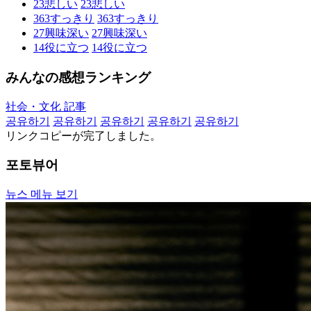
23
悲しい
23
悲しい
363
すっきり
363
すっきり
27
興味深い
27
興味深い
14
役に立つ
14
役に立つ
みんなの感想ランキング
社会・文化 記事
공유하기
공유하기
공유하기
공유하기
공유하기
リンクコピーが完了しました。
포토뷰어
뉴스 메뉴 보기