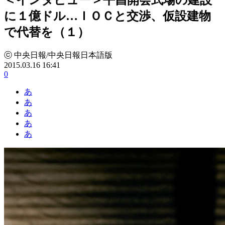
に１億ドル…ＩＯＣと交渉、仮設建物
で代替を（１）
ⓒ 中央日報/中央日報日本語版
2015.03.16 16:41
0
あ
あ
あ
あ
あ