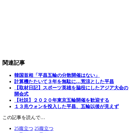
関連記事
韓国首相「平昌五輪の分散開催はない」
計算機たたいて３年を無駄に…荒涼とした平昌
【取材日記】スポーツ英雄を脇役にしたアジア大会の
開会式
【社説】２０２０年東京五輪開催を歓迎する
１３兆ウォンを投入した平昌、五輪以後が見えず
この記事を読んで…
25
腹立つ
25
腹立つ