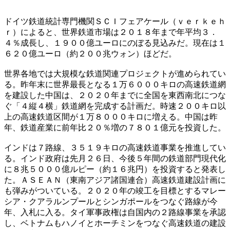
ドイツ鉄道統計専門機関ＳＣＩフェアケール（ｖｅｒｋｅｈ
ｒ）によると、世界鉄道市場は２０１８年まで年平均３．
４％成長し、１９００億ユーロにのぼる見込みだ。現在は１
６２０億ユーロ（約２００兆ウォン）ほどだ。
世界各地では大規模な鉄道関連プロジェクトが進められてい
る。昨年末に世界最長となる１万６０００キロの高速鉄道網
を建設した中国は、２０２０年までに全国を東西南北につな
ぐ「４縦４横」鉄道網を完成する計画だ。時速２００キロ以
上の高速鉄道区間が１万８０００キロに増える。中国は昨
年、鉄道産業に前年比２０％増の７８０１億元を投資した。
インドは７路線、３５１９キロの高速鉄道事業を推進してい
る。インド政府は先月２６日、今後５年間の鉄道部門現代化
に８兆５０００億ルピー（約１６兆円）を投資すると発表し
た。ＡＳＥＡＮ（東南アジア諸国連合）高速鉄道建設計画に
も弾みがついている。２０２０年の竣工を目標とするマレー
シア・クアラルンプールとシンガポールをつなぐ路線が今
年、入札に入る。タイ軍事政権は自国内の２路線事業を承認
し、ベトナムもハノイとホーチミンをつなぐ高速鉄道の建設