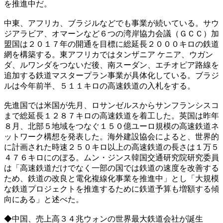
を推進中だ。
中東、アフリカ、ブラジルなどでも事業が続いている。サウ
ジアラビア、オマーンなど６つの湾岸協力会議（ＧＣＣ）加
盟国は２０１７年の開通を目標に総延長２０００キロの鉄道
網を構築する。東アフリカではタンザニア ケニア、ウガン
ダ、ルワンダをつないだ後、南スーダン、エチオピア路線を
追加する鉄道マスタープラン事業が具体化している。ブラジ
ルは今年前半、５１１キロの高速鉄道の入札をする。
先進国では米国が先月、ロサンゼルスからサンフランシスコ
まで総延長１２８７キロの高速鉄道を着工した。英国は昨年
８月、北部５地域をつなぐ１５０億ユーロ規模の高速鉄道ネ
ットワーク構想を発表した。海外建設協会によると、世界的
に計画された時速２５０キロ以上の高速鉄道の長さは１万５
４７６キロにのぼる。ムン・ジンス韓国交通研究院研究委員
は「高速鉄道だけでなく一部の国では鉄道の速度を改善する
ため、鉄道の改良と電化複線化事業を推進中」とし「大規模
な鉄道プロジェクトを推進するために鉄道予算も増額する傾
向にある」と述べた。
◆中国、売上高３４兆ウォンの世界最大鉄道会社が誕生