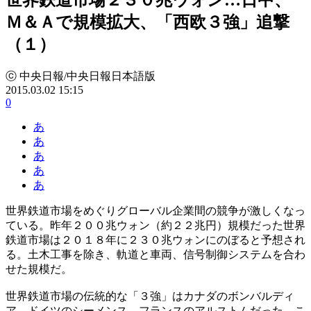
Ｍ＆Ａで規模拡大、「西欧３強」追撃
（１）
ⓒ 中央日報/中央日報日本語版
2015.03.02 15:15
0
あ
あ
あ
あ
あ
世界鉄道市場をめぐりグローバル企業間の競争が激しくなっ
ている。昨年２００兆ウォン（約２２兆円）規模だった世界
鉄道市場は２０１８年に２３０兆ウォンにのぼると予想され
る。土木工事を除き、軌道と車両、信号制御システムを合わ
せた規模だ。
世界鉄道市場の伝統的な「３強」はカナダのボンバルディ
ア、ドイツのシーメンス、フランスのアルストムだった。こ