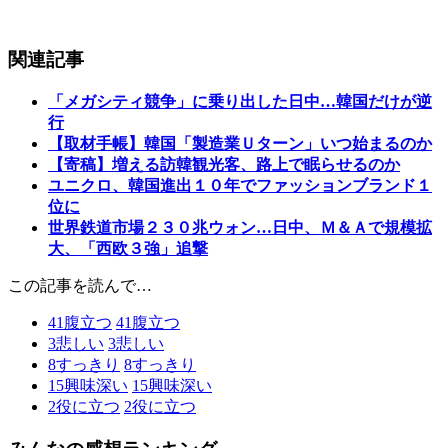
関連記事
「メガシティ競争」に乗り出した日中…韓国だけが逆
行
【取材手帳】韓国「製造業Ｕターン」いつ始まるのか
【寄稿】増える訪韓観光客、路上で眠らせるのか
ユニクロ、韓国進出１０年でファッションブランド１
位に
世界鉄道市場２３０兆ウォン…日中、Ｍ＆Ａで規模拡
大、「西欧３強」追撃
この記事を読んで…
41
腹立つ
41
腹立つ
3
悲しい
3
悲しい
8
すっきり
8
すっきり
15
興味深い
15
興味深い
2
役に立つ
2
役に立つ