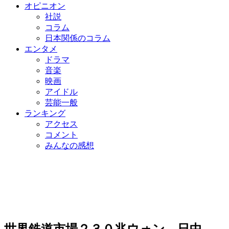
オピニオン
社説
コラム
日本関係のコラム
エンタメ
ドラマ
音楽
映画
アイドル
芸能一般
ランキング
アクセス
コメント
みんなの感想
世界鉄道市場２３０兆ウォン…日中、