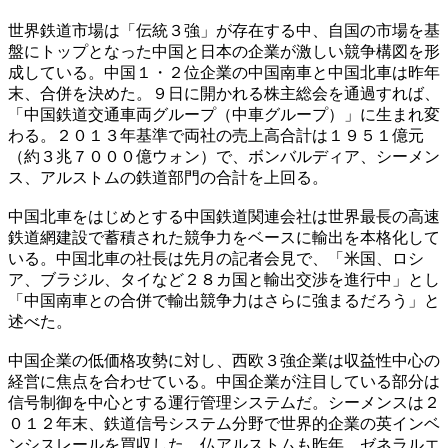
世界鉄道市場は「伝統３強」が存在する中、自国の市場を基
盤にトップとなった中国と日本の企業が激しい競争構図を形
成している。中国１・２位企業の中国南車と中国北車は昨年
末、合併を決めた。９日に開かれる株主総会を通過すれば、
「中国鉄道交通車両グループ（中車グループ）」に生まれ変
わる。２０１３年基準で両社の売上高合計は１９５１億元
（約３兆７０００億ウォン）で、ボンバルディア、シーメン
ス、アルストムの鉄道部門の合計を上回る。
中国北車をはじめとする中国鉄道関連会社は世界最長の高速
鉄道網建設で蓄積された競争力をベースに輸出を本格化して
いる。中国北車の社長は先月の記者会見で、「米国、ロシ
ア、ブラジル、タイなど２８カ国と輸出交渉を進行中」とし
「中国南車との合併で輸出競争力はさらに強まるだろう」と
述べた。
中国企業の低価格攻勢に対し、西欧３強企業は収益性中心の
経営に焦点を合わせている。中国企業が注目している部分は
信号制御を中心とする運行管理システムだ。シーメンスは２
０１２年末、鉄道信号システム分野で世界的企業の英インベ
ンシスレールを買収した。仏アルストムも昨年、ゼネラルエ