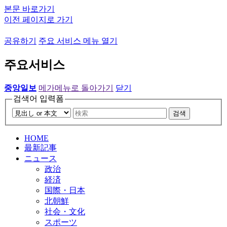
본문 바로가기
이전 페이지로 가기
공유하기
주요 서비스 메뉴 열기
주요서비스
중앙일보
메가메뉴로 돌아가기
닫기
검색어 입력폼
검색
HOME
最新記事
ニュース
政治
経済
国際・日本
北朝鮮
社会・文化
スポーツ