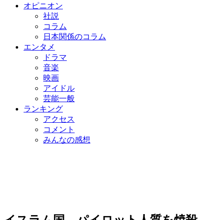
オピニオン
社説
コラム
日本関係のコラム
エンタメ
ドラマ
音楽
映画
アイドル
芸能一般
ランキング
アクセス
コメント
みんなの感想
イスラム国、パイロット人質を焼殺…