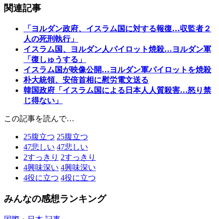
関連記事
「ヨルダン政府、イスラム国に対する報復…収監者２
人の死刑執行」
イスラム国、ヨルダン人パイロット焼殺…ヨルダン軍
「復しゅうする」
イスラム国が映像公開…ヨルダン軍パイロットを焼殺
朴大統領、安倍首相に慰労電文送る
韓国政府「イスラム国による日本人人質殺害…怒り禁
じ得ない」
この記事を読んで…
25
腹立つ
25
腹立つ
47
悲しい
47
悲しい
2
すっきり
2
すっきり
4
興味深い
4
興味深い
4
役に立つ
4
役に立つ
みんなの感想ランキング