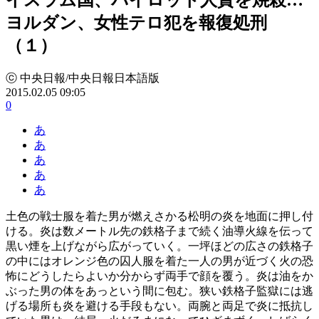
ヨルダン、女性テロ犯を報復処刑
（１）
ⓒ 中央日報/中央日報日本語版
2015.02.05 09:05
0
あ
あ
あ
あ
あ
土色の戦士服を着た男が燃えさかる松明の炎を地面に押し付
ける。炎は数メートル先の鉄格子まで続く油導火線を伝って
黒い煙を上げながら広がっていく。一坪ほどの広さの鉄格子
の中にはオレンジ色の囚人服を着た一人の男が近づく火の恐
怖にどうしたらよいか分からず両手で顔を覆う。炎は油をか
ぶった男の体をあっという間に包む。狭い鉄格子監獄には逃
げる場所も炎を避ける手段もない。両腕と両足で炎に抵抗し