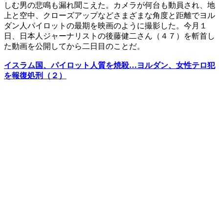
しむ男の悲鳴も漏れ聞こえた。カメラが何台も動員され、地
上と空中、クローズアップなどさまざまな角度と距離でヨル
ダン人パイロットの最期を映画のように撮影した。今月１
日、日本人ジャーナリストの後藤健二さん（４７）を斬首し
た動画を公開してから二日目のことだ。
イスラム国、パイロット人質を焼殺…ヨルダン、女性テロ犯
を報復処刑（２）