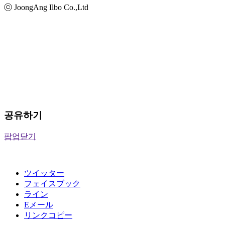
ⓒ JoongAng Ilbo Co.,Ltd
공유하기
팝업닫기
ツイッター
フェイスブック
ライン
Eメール
リンクコピー