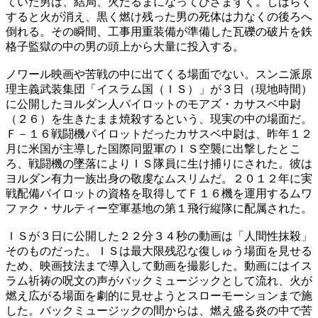
ていた男は、結局、火だるまになってひざまずく。しばらく
すると火が消え、黒く燃け残った男の死体は力なくの後ろへ
倒れる。その瞬間、工事用重装備が準備した瓦礫の破片を鉄
格子監獄の中の男の頭上から大量に投入する。
ノワール映画や苦戦の中に出てくる場面でない。スンニ派原
理主義武装集団「イスラム国（ＩＳ）」が３日（現地時間）
に公開したヨルダン人パイロットのモアズ・カサスベ中尉
（２６）を生きたまま焼殺するという、現実の中の場面だ。
Ｆ－１６戦闘機パイロットだったカサスベ中尉は、昨年１２
月に米国が主導した国際同盟軍のＩＳ空襲に出撃したとこ
ろ、戦闘機の墜落によりＩＳ隊員に生け捕りにされた。彼は
ヨルダン有力一族出身の敬虔なムスリムだ。２０１２年に実
戦配備パイロットの資格を取得してＦ１６機を運用するムワ
ファク・サルティー空軍基地の第１飛行縦隊に配属された。
ＩＳが３日に公開した２２分３４秒の動画は「人間性抹殺」
そのものだった。ＩＳは最大限残忍な復しゅう場面を見せる
ため、映画技法まで導入して動画を撮影した。動画にはイス
ラム祈祷の呪文の声がバックミュージックとして流れ、火が
燃え広がる場面を劇的に見せようとスローモーションまで施
した。バックミュージックの間からは、燃え盛る炎の中で苦