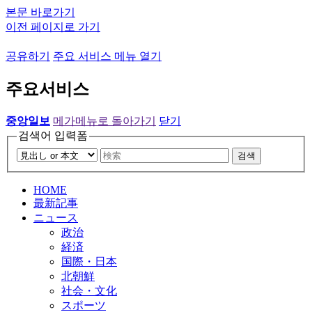
본문 바로가기
이전 페이지로 가기
공유하기
주요 서비스 메뉴 열기
주요서비스
중앙일보
메가메뉴로 돌아가기
닫기
검색어 입력폼
검색
HOME
最新記事
ニュース
政治
経済
国際・日本
北朝鮮
社会・文化
スポーツ