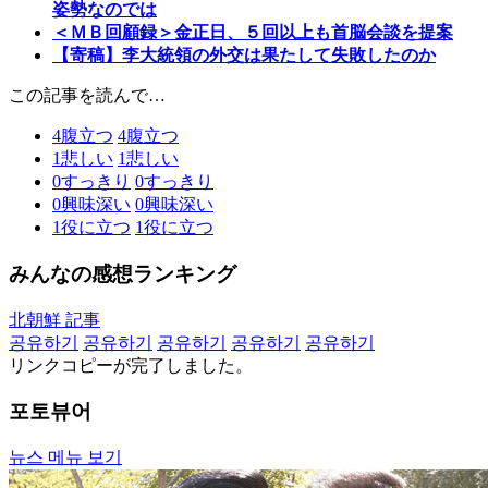
姿勢なのでは
＜ＭＢ回顧録＞金正日、５回以上も首脳会談を提案
【寄稿】李大統領の外交は果たして失敗したのか
この記事を読んで…
4
腹立つ
4
腹立つ
1
悲しい
1
悲しい
0
すっきり
0
すっきり
0
興味深い
0
興味深い
1
役に立つ
1
役に立つ
みんなの感想ランキング
北朝鮮 記事
공유하기
공유하기
공유하기
공유하기
공유하기
リンクコピーが完了しました。
포토뷰어
뉴스 메뉴 보기