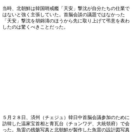
当時、北朝鮮は韓国哨戒艦「天安」撃沈が自分たちの仕業で
はないと強く主張していた。首脳会談の議題ではなかった
「天安」撃沈を胡錦濤のほうから先に取り上げて弔意を表わ
したのは驚くべきことだった。
５月２８日、済州（チェジュ）韓日中首脳会議参加のために
訪韓した温家宝首相と青瓦台（チョンワデ、大統領府）で会
った。魚雷の残骸写真と北朝鮮が製作した魚雷の設計図写真