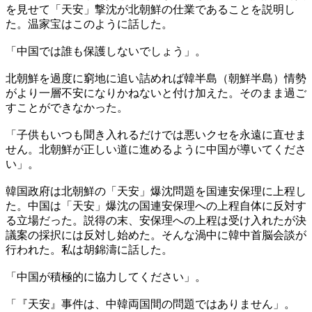
を見せて「天安」撃沈が北朝鮮の仕業であることを説明し
た。温家宝はこのように話した。
「中国では誰も保護しないでしょう」。
北朝鮮を過度に窮地に追い詰めれば韓半島（朝鮮半島）情勢
がより一層不安になりかねないと付け加えた。そのまま過ご
すことができなかった。
「子供もいつも聞き入れるだけでは悪いクセを永遠に直せま
せん。北朝鮮が正しい道に進めるように中国が導いてくださ
い」。
韓国政府は北朝鮮の「天安」爆沈問題を国連安保理に上程し
た。中国は「天安」爆沈の国連安保理への上程自体に反対す
る立場だった。説得の末、安保理への上程は受け入れたが決
議案の採択には反対し始めた。そんな渦中に韓中首脳会談が
行われた。私は胡錦濤に話した。
「中国が積極的に協力してください」。
「『天安』事件は、中韓両国間の問題ではありません」。