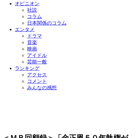
オピニオン
社説
コラム
日本関係のコラム
エンタメ
ドラマ
音楽
映画
アイドル
芸能一般
ランキング
アクセス
コメント
みんなの感想
＜ＭＢ回顧録＞「金正恩５０年執権が