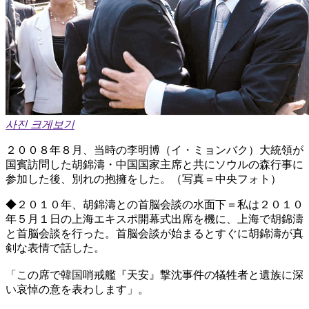
사진 크게보기
２００８年８月、当時の李明博（イ・ミョンバク）大統領が
国賓訪問した胡錦濤・中国国家主席と共にソウルの森行事に
参加した後、別れの抱擁をした。（写真＝中央フォト）
◆２０１０年、胡錦濤との首脳会談の水面下＝私は２０１０
年５月１日の上海エキスポ開幕式出席を機に、上海で胡錦濤
と首脳会談を行った。首脳会談が始まるとすぐに胡錦濤が真
剣な表情で話した。
「この席で韓国哨戒艦『天安』撃沈事件の犠牲者と遺族に深
い哀悼の意を表わします」。