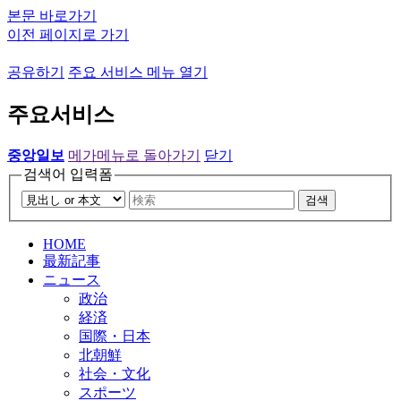
본문 바로가기
이전 페이지로 가기
공유하기
주요 서비스 메뉴 열기
주요서비스
중앙일보
메가메뉴로 돌아가기
닫기
검색어 입력폼
검색
HOME
最新記事
ニュース
政治
経済
国際・日本
北朝鮮
社会・文化
スポーツ