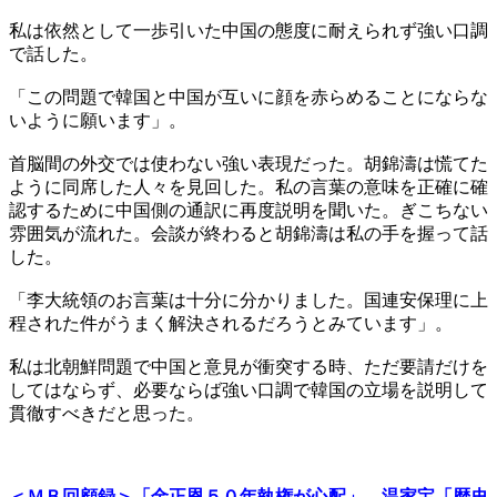
私は依然として一歩引いた中国の態度に耐えられず強い口調
で話した。
「この問題で韓国と中国が互いに顔を赤らめることにならな
いように願います」。
首脳間の外交では使わない強い表現だった。胡錦濤は慌てた
ように同席した人々を見回した。私の言葉の意味を正確に確
認するために中国側の通訳に再度説明を聞いた。ぎこちない
雰囲気が流れた。会談が終わると胡錦濤は私の手を握って話
した。
「李大統領のお言葉は十分に分かりました。国連安保理に上
程された件がうまく解決されるだろうとみています」。
私は北朝鮮問題で中国と意見が衝突する時、ただ要請だけを
してはならず、必要ならば強い口調で韓国の立場を説明して
貫徹すべきだと思った。
＜ＭＢ回顧録＞「金正恩５０年執権が心配」…温家宝「歴史