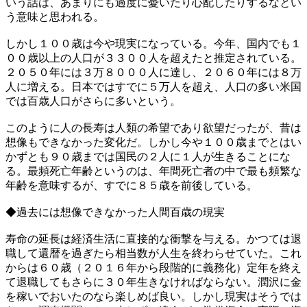
いう話は、あまりにも過度に憂いたり心配したりするなとい
う意味と思われる。
しかし１００歳は今や現実になっている。今年、国内でも１
００歳以上の人口が３３００人を超えたと推定されている。
２０５０年には３万８０００人に達し、２０６０年には８万
人に増える。日本ではすでに５万人を超え、人口の多い米国
では百歳人口がさらに多いという。
このように人の長寿は人類の希望であり欲望だったが、昔は
想像もできなかった変化だ。しかし今や１００歳までとはい
かずとも９０歳までは国民の２人に１人が生きることにな
る。最頻死亡年齢というのは、年間死亡者の中で最も頻繁な
年齢を意味するが、すでに８５歳を前後している。
◆過去には想像できなかった人間百歳の現実
寿命の延長は経済生活に直接的な衝撃を与える。かつては退
職して還暦を過ぎたら相当数が人生を終わらせていた。これ
からは６０歳（２０１６年から段階的に義務化）定年を終え
て退職してもさらに３０年生きなければならない。潤沢に金
を稼いでおいたのなら楽しめば良い。しかし現実はそうでは