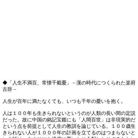
◆「人生不満百、常懐千載憂」－漢の時代につくられた楽府
古辞－
人生が百年に満たなくても、いつも千年の憂いを抱く。
人は１００年も生きられないというのが人類の長い間の定説
だった。故に中国の銘記宝鑑にも「人間百世」は非現実的だ
という点を前提として人生の教訓を論じている。１００歳生
きられない人が１０００年の計画を立てるのはつまらないと