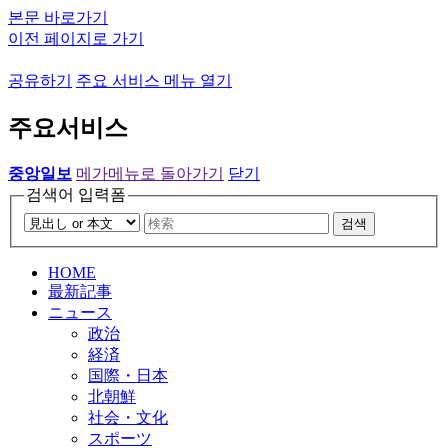
본문 바로가기
이전 페이지로 가기
공유하기
주요 서비스 메뉴 열기
주요서비스
중앙일보
메가메뉴로 돌아가기
닫기
검색어 입력폼
검색
HOME
最新記事
ニュース
政治
経済
国際・日本
北朝鮮
社会・文化
スポーツ