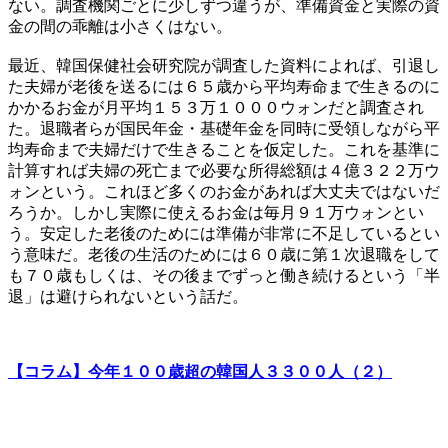
ない。調査機関ごとに少しずつ違うが、準備資金と実際の資
金の間の乖離は小さくはない。
最近、韓国保健社会研究院が調査した資料によれば、引退し
た夫婦が老後を送るには６５歳から平均寿命まで生きるのに
かかるお金が月平均１５３万１０００ウォンだと調査され
た。退職者らが国民年金・基礎年金を同時に受領しながら平
均寿命まで夫婦だけで生きることを仮定した。これを基準に
計算すれば夫婦の死亡まで必要な所得総額は４億３２２万ウ
ォンという。これほど多くのお金があれば大丈夫ではないだ
ろうか。しかし実際に使えるお金は毎月９１万ウォンとい
う。安定した老後のためには準備が非常に不足しているとい
う意味だ。老後の生活のためには６０歳に第１次退職をして
も７０歳もしくは、その後までずっと働き続けるという「半
退」は避けられないという話だ。
【コラム】今年１００歳超の韓国人３３００人（２）