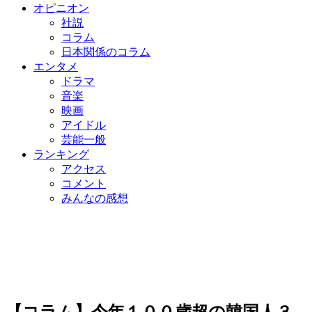
オピニオン
社説
コラム
日本関係のコラム
エンタメ
ドラマ
音楽
映画
アイドル
芸能一般
ランキング
アクセス
コメント
みんなの感想
【コラム】今年１００歳超の韓国人３