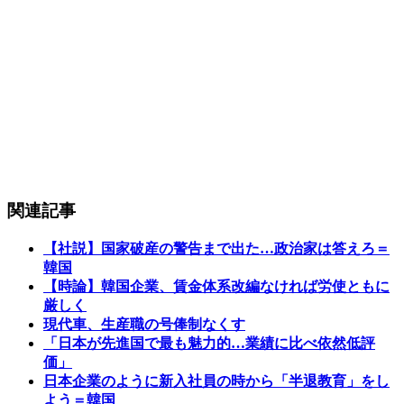
関連記事
【社説】国家破産の警告まで出た…政治家は答えろ＝
韓国
【時論】韓国企業、賃金体系改編なければ労使ともに
厳しく
現代車、生産職の号俸制なくす
「日本が先進国で最も魅力的…業績に比べ依然低評
価」
日本企業のように新入社員の時から「半退教育」をし
よう＝韓国