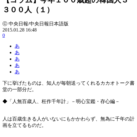
３００人（１）
ⓒ 中央日報/中央日報日本語版
2015.01.28 16:48
0
あ
あ
あ
あ
あ
下に挙げたものは、知人が毎朝送ってくれるカカオトーク書
堂の一部分だ。
◆「人無百歳人、枉作千年計」－明心宝鑑・存心編－
人は百歳生きる人がいないにもかかわらず、無為に千年の計
画を立てるものだ。