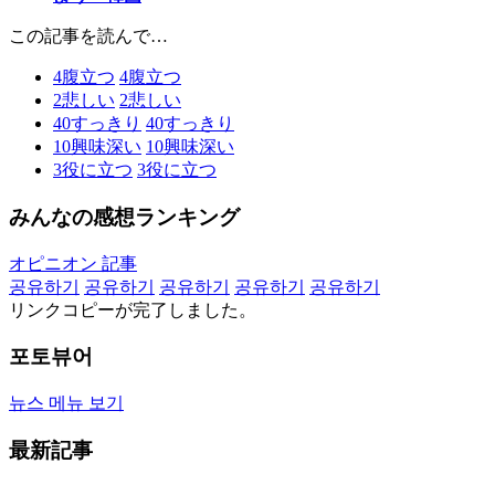
この記事を読んで…
4
腹立つ
4
腹立つ
2
悲しい
2
悲しい
40
すっきり
40
すっきり
10
興味深い
10
興味深い
3
役に立つ
3
役に立つ
みんなの感想ランキング
オピニオン 記事
공유하기
공유하기
공유하기
공유하기
공유하기
リンクコピーが完了しました。
포토뷰어
뉴스 메뉴 보기
最新記事