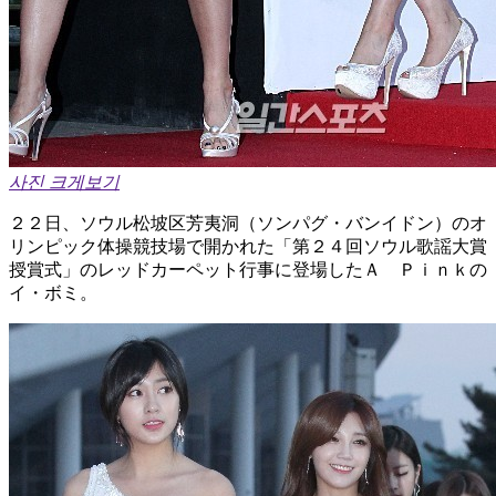
사진 크게보기
２２日、ソウル松坡区芳夷洞（ソンパグ・バンイドン）のオ
リンピック体操競技場で開かれた「第２４回ソウル歌謡大賞
授賞式」のレッドカーペット行事に登場したＡ Ｐｉｎｋの
イ・ボミ。