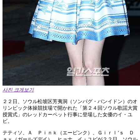
사진 크게보기
２２日、ソウル松坡区芳夷洞（ソンパグ・バンイドン）のオ
リンピック体操競技場で開かれた「第２４回ソウル歌謡大賞
授賞式」のレッドカーペット行事に登場した女優のイ・ユ
ビ。
テティソ、Ａ Ｐｉｎｋ（エーピンク）、Ｇｉｒｌ’ｓ Ｄ
ａｙ（ガールズデイ）、ヒョナ、イ・ユビが２２日、ソウル