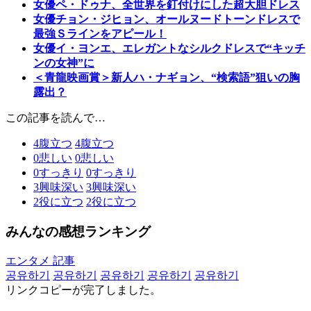
女優ペ・ドゥナ、全世界を釘付けにした超大胆ドレス
女優チョン・ジヒョン、オールヌードトーンドレスで
最強Ｓラインをアピール！
女優イ・ヨンエ、エレガントなシルクドレスで“キッチ
ンの女神”に
＜青龍映画賞＞新人ハ・ナギョン、“検索語”狙いの胸
露出？
この記事を読んで…
4
腹立つ
4
腹立つ
0
悲しい
0
悲しい
0
すっきり
0
すっきり
3
興味深い
3
興味深い
2
役に立つ
2
役に立つ
みんなの感想ランキング
エンタメ 記事
공유하기
공유하기
공유하기
공유하기
공유하기
リンクコピーが完了しました。