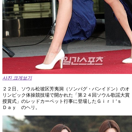
사진 크게보기
２２日、ソウル松坡区芳夷洞（ソンパグ・バンイドン）のオ
リンピック体操競技場で開かれた「第２４回ソウル歌謡大賞
授賞式」のレッドカーペット行事に登場したＧｉｒｌ’ｓ
Ｄａｙ のヘリ。