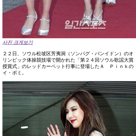
사진 크게보기
２２日、ソウル松坡区芳夷洞（ソンパグ・バンイドン）のオ
リンピック体操競技場で開かれた「第２４回ソウル歌謡大賞
授賞式」のレッドカーペット行事に登場したＡ Ｐｉｎｋの
イ・ボミ。