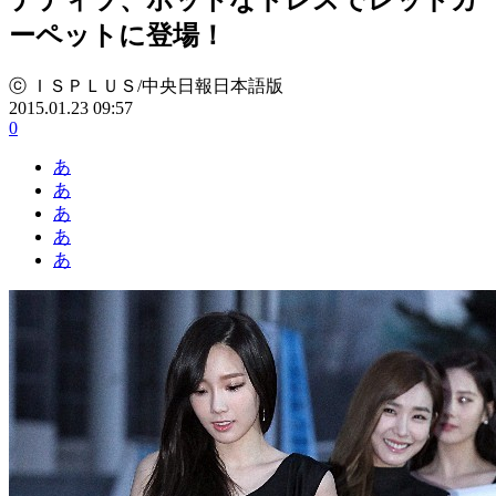
ーペットに登場！
ⓒ ＩＳＰＬＵＳ/中央日報日本語版
2015.01.23 09:57
0
あ
あ
あ
あ
あ