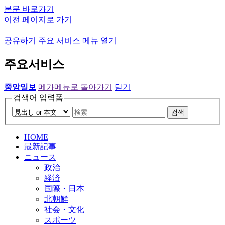
본문 바로가기
이전 페이지로 가기
공유하기
주요 서비스 메뉴 열기
주요서비스
중앙일보
메가메뉴로 돌아가기
닫기
검색어 입력폼
검색
HOME
最新記事
ニュース
政治
経済
国際・日本
北朝鮮
社会・文化
スポーツ