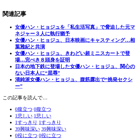
関連記事
女優ハン・ヒョジュを「私生活写真」で脅迫した元マ
ネジャー３人に執行猶予
女優ハン・ヒョジュ、日本映画にキャスティング…相
葉雅紀と共演
女優ハン・ヒョジュ、きわどい超ミニスカートで登
場…完ぺき８頭身を証明
日本の地下鉄に登場した女優ハン・ヒョジュ、関心の
ない日本人に“屈辱”
清純派女優ハン・ヒョジュ、腹筋露出で“挑発セクシ
ー”
この記事を読んで…
0
腹立つ
0
腹立つ
1
悲しい
1
悲しい
1
すっきり
1
すっきり
39
興味深い
39
興味深い
0
役に立つ
0
役に立つ