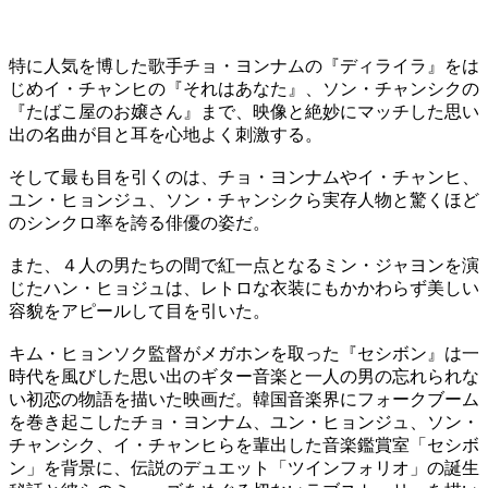
特に人気を博した歌手チョ・ヨンナムの『ディライラ』をは
じめイ・チャンヒの『それはあなた』、ソン・チャンシクの
『たばこ屋のお嬢さん』まで、映像と絶妙にマッチした思い
出の名曲が目と耳を心地よく刺激する。
そして最も目を引くのは、チョ・ヨンナムやイ・チャンヒ、
ユン・ヒョンジュ、ソン・チャンシクら実存人物と驚くほど
のシンクロ率を誇る俳優の姿だ。
また、４人の男たちの間で紅一点となるミン・ジャヨンを演
じたハン・ヒョジュは、レトロな衣装にもかかわらず美しい
容貌をアピールして目を引いた。
キム・ヒョンソク監督がメガホンを取った『セシボン』は一
時代を風びした思い出のギター音楽と一人の男の忘れられな
い初恋の物語を描いた映画だ。韓国音楽界にフォークブーム
を巻き起こしたチョ・ヨンナム、ユン・ヒョンジュ、ソン・
チャンシク、イ・チャンヒらを輩出した音楽鑑賞室「セシボ
ン」を背景に、伝説のデュエット「ツインフォリオ」の誕生