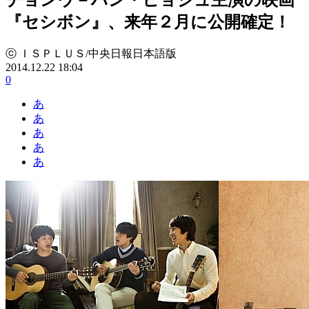
『セシボン』、来年２月に公開確定！
ⓒ ＩＳＰＬＵＳ/中央日報日本語版
2014.12.22 18:04
0
あ
あ
あ
あ
あ