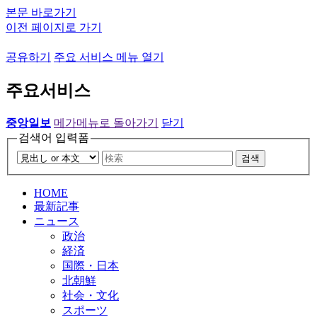
본문 바로가기
이전 페이지로 가기
공유하기
주요 서비스 메뉴 열기
주요서비스
중앙일보
메가메뉴로 돌아가기
닫기
검색어 입력폼
검색
HOME
最新記事
ニュース
政治
経済
国際・日本
北朝鮮
社会・文化
スポーツ