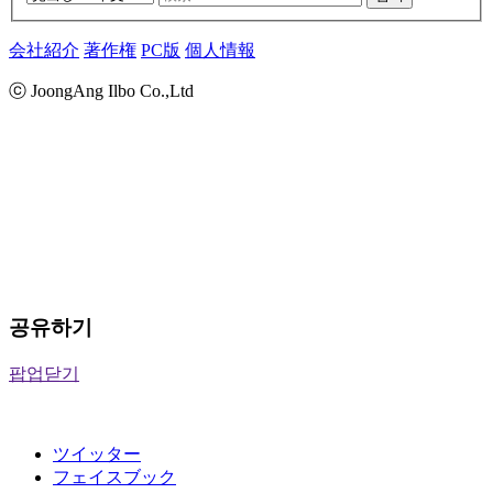
会社紹介
著作権
PC版
個人情報
ⓒ JoongAng Ilbo Co.,Ltd
공유하기
팝업닫기
ツイッター
フェイスブック