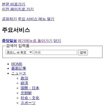
본문 바로가기
이전 페이지로 가기
공유하기
주요 서비스 메뉴 열기
주요서비스
중앙일보
메가메뉴로 돌아가기
닫기
검색어 입력폼
검색
HOME
最新記事
ニュース
政治
経済
国際・日本
北朝鮮
社会・文化
スポーツ