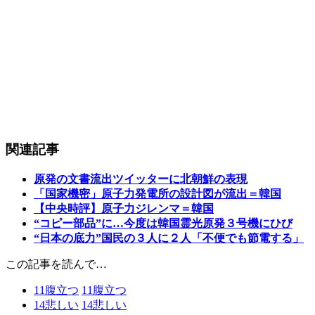
関連記事
原発の文書流出ツイッターに北朝鮮の表現
「国家機密」原子力発電所の設計図が流出＝韓国
【中央時評】原子力ジレンマ＝韓国
“コピー部品”に…今度は韓国霊光原発３号機にひび
“日本の底力”国民の３人に２人「不便でも節電する」
この記事を読んで…
11
腹立つ
11
腹立つ
14
悲しい
14
悲しい