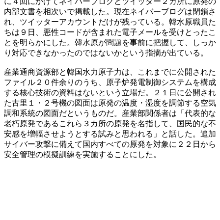
に４回にかけてネイバーブログとツイッター２カ所に原発の
内部文書を相次いで掲載した。現在ネイバーブログは閉鎖さ
れ、ツイッターアカウントだけが残っている。韓水原職員た
ちは９日、悪性コードが含まれた電子メールを受けとったこ
とを明らかにした。韓水原が問題を事前に把握して、しっか
り対応できなかったのではないかという指摘が出ている。
産業通商資源部と韓国水力原子力は、これまでに公開された
ファイル２０件余りのうち、原子炉発電制御システムを構成
する核心技術の資料はないという立場だ。２１日に公開され
た古里１・２号機の図面は原発の温度・湿度を調節する空気
調和系統の図面だというものだ。産業部関係者は「代表的な
老朽原発であるこれら３カ所の原発を名指して、国民的な不
安感を増幅させようとする試みと思われる」と話した。追加
サイバー攻撃に備えて国内すべての原発を対象に２２日から
安全管理の模擬訓練を実施することにした。