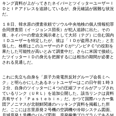
キング資料が上がってきたネイバーとツイッターユーザーＩ
ＤとＩＰアドレスを追跡しているが、身元確認が困難な状況
だ。
１８日、韓水原の捜査依頼でソウル中央地検の個人情報犯罪
合同捜査団（イ・ジョンス団長）が犯人追跡に出た。その
後、ネイバーの脅迫文掲示者として大邱（テグ）に住む国内
ＩＤユーザーを特定したが、彼は「ＩＤが盗用された」と主
張した。検察はこのユーザーのＰＣが“ゾンビＰＣ”の役割を
果たした可能性が高いとみて調査中だ。さらに米国で接続し
たツイッターＩＤの身元を把握するには相当の期間が必要と
される見通しだ。
これに先立ち自身を「原子力発電所反対グループ会長ミヘ
ク」と明らかにしたあるネットユーザーはこの日午前１時３
２分、自身のツイッターに４つの圧縮ファイルがアップされ
ているリンク（ＵＲＬ）を追加公開した。該当リンクは資料
共有サイト「Ｐａｓｔｅｂｉｎ」だ。かつて国際ハッカー集
団アノニマスが北朝鮮関連のハッキング資料を掲載した所
だ。ここには古里原発２号機の空調機や冷却システム図面、
月城原発１号機のバルブ図面、原発稼働プログラムであるＭ