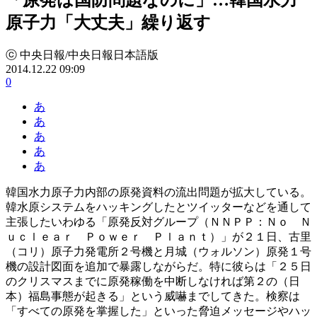
原子力「大丈夫」繰り返す
ⓒ 中央日報/中央日報日本語版
2014.12.22 09:09
0
あ
あ
あ
あ
あ
韓国水力原子力内部の原発資料の流出問題が拡大している。
韓水原システムをハッキングしたとツイッターなどを通して
主張したいわゆる「原発反対グループ（ＮＮＰＰ：Ｎｏ Ｎ
ｕｃｌｅａｒ Ｐｏｗｅｒ Ｐｌａｎｔ）」が２１日、古里
（コリ）原子力発電所２号機と月城（ウォルソン）原発１号
機の設計図面を追加で暴露しながらだ。特に彼らは「２５日
のクリスマスまでに原発稼働を中断しなければ第２の（日
本）福島事態が起きる」という威嚇までしてきた。検察は
「すべての原発を掌握した」といった脅迫メッセージやハッ