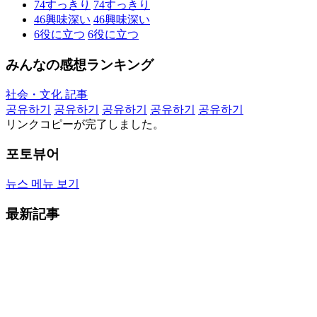
74
すっきり
74
すっきり
46
興味深い
46
興味深い
6
役に立つ
6
役に立つ
みんなの感想ランキング
社会・文化 記事
공유하기
공유하기
공유하기
공유하기
공유하기
リンクコピーが完了しました。
포토뷰어
뉴스 메뉴 보기
最新記事