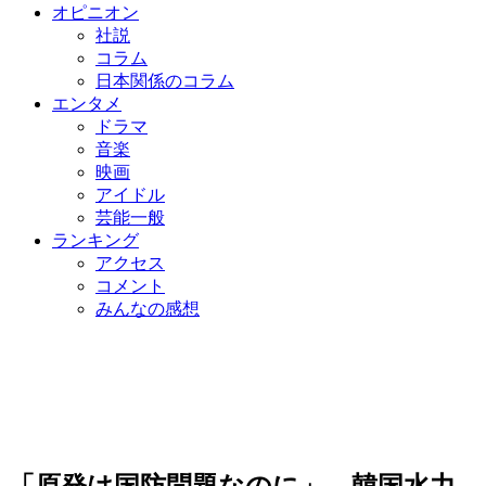
オピニオン
社説
コラム
日本関係のコラム
エンタメ
ドラマ
音楽
映画
アイドル
芸能一般
ランキング
アクセス
コメント
みんなの感想
「原発は国防問題なのに」…韓国水力