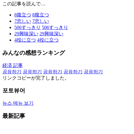
この記事を読んで…
8
腹立つ
8
腹立つ
7
悲しい
7
悲しい
506
すっきり
506
すっきり
29
興味深い
29
興味深い
4
役に立つ
4
役に立つ
みんなの感想ランキング
経済 記事
공유하기
공유하기
공유하기
공유하기
공유하기
リンクコピーが完了しました。
포토뷰어
뉴스 메뉴 보기
最新記事