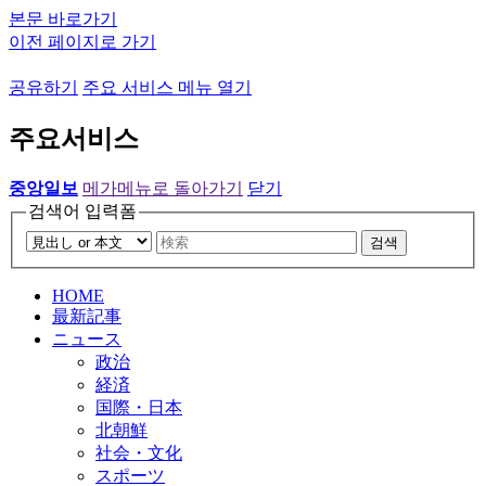
본문 바로가기
이전 페이지로 가기
공유하기
주요 서비스 메뉴 열기
주요서비스
중앙일보
메가메뉴로 돌아가기
닫기
검색어 입력폼
검색
HOME
最新記事
ニュース
政治
経済
国際・日本
北朝鮮
社会・文化
スポーツ