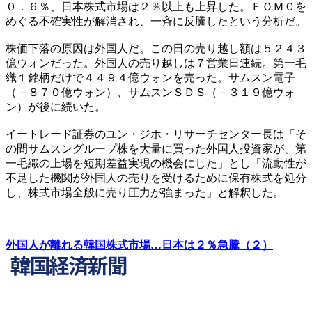
０．６％、日本株式市場は２％以上も上昇した。ＦＯＭＣを
めぐる不確実性が解消され、一斉に反騰したという分析だ。
株価下落の原因は外国人だ。この日の売り越し額は５２４３
億ウォンだった。外国人の売り越しは７営業日連続。第一毛
織１銘柄だけで４４９４億ウォンを売った。サムスン電子
（－８７０億ウォン）、サムスンＳＤＳ（－３１９億ウォ
ン）が後に続いた。
イートレード証券のユン・ジホ・リサーチセンター長は「そ
の間サムスングループ株を大量に買った外国人投資家が、第
一毛織の上場を短期差益実現の機会にした」とし「流動性が
不足した機関が外国人の売りを受けるために保有株式を処分
し、株式市場全般に売り圧力が強まった」と解釈した。
外国人が離れる韓国株式市場…日本は２％急騰（２）