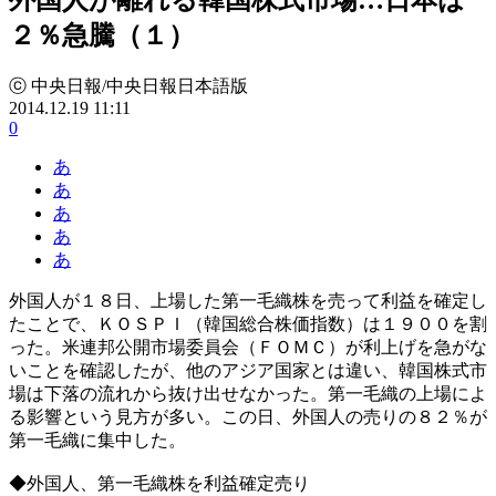
２％急騰（１）
ⓒ 中央日報/中央日報日本語版
2014.12.19 11:11
0
あ
あ
あ
あ
あ
外国人が１８日、上場した第一毛織株を売って利益を確定し
たことで、ＫＯＳＰＩ（韓国総合株価指数）は１９００を割
った。米連邦公開市場委員会（ＦＯＭＣ）が利上げを急がな
いことを確認したが、他のアジア国家とは違い、韓国株式市
場は下落の流れから抜け出せなかった。第一毛織の上場によ
る影響という見方が多い。この日、外国人の売りの８２％が
第一毛織に集中した。
◆外国人、第一毛織株を利益確定売り