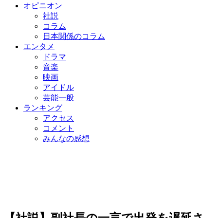
オピニオン
社説
コラム
日本関係のコラム
エンタメ
ドラマ
音楽
映画
アイドル
芸能一般
ランキング
アクセス
コメント
みんなの感想
【社説】副社長の一言で出発を遅延さ