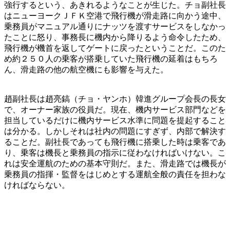
強行するという、あきれるようなことが生じた。チョ副社長
はニューヨークＪＦＫ空港で飛行機が滑走路に向かう途中、
乗務員がマニュアル通りにナッツを渡すサービスをしなかっ
たことに怒り、事務長に機内から降りるよう命令したため、
飛行機が機首を返してゲートに戻ったということだ。このた
め約２５０人の乗客が搭乗していた飛行機の延着はもちろ
ん、滑走路の他の航空機にも影響を与えた。
趙副社長は趙亮鎬（チョ・ヤンホ）韓進グループ会長の長女
で、オーナー家族の役員だ。現在、機内サービス部門などを
担当しているだけに機内サービス水準に問題を提起すること
は分かる。しかしそれは社内の問題にすぎず、内部で解決す
ることだ。副社長であっても飛行機に搭乗した時は乗客であ
り、乗客は機長と乗務員の指示に従わなければいけない。こ
れは安全運航のための基本守則だ。また、滑走路では機長が
乗務員の指揮・監督をはじめとする運航全般の責任を担わな
ければならない。