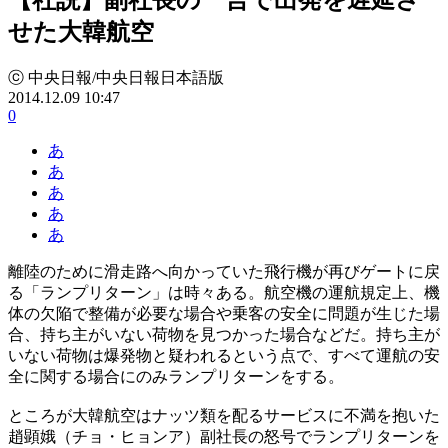
せた大韓航空
ⓒ 中央日報/中央日報日本語版
2014.12.09 10:47
0
あ
あ
あ
あ
あ
離陸のために滑走路へ向かっていた飛行機が再びゲートに戻
る「ランプリターン」は時々ある。航空機の運航規定上、機
体の欠陥で整備が必要な場合や乗客の安全に問題が生じた場
合、持ち主がいない荷物を見つかった場合などだ。持ち主が
いない荷物は爆発物と疑われるという点で、すべて運航の安
全に関する場合にのみランプリターンをする。
ところが大韓航空はナッツ類を配るサービスに不満を抱いた
趙顕娥（チョ・ヒョンア）副社長の怒号でランプリターンを