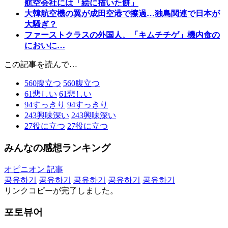
航空会社には「絵に描いた餅」
大韓航空機の翼が成田空港で擦過…独島関連で日本が
大騒ぎ？
ファーストクラスの外国人、「キムチチゲ」機内食の
においに…
この記事を読んで…
560
腹立つ
560
腹立つ
61
悲しい
61
悲しい
94
すっきり
94
すっきり
243
興味深い
243
興味深い
27
役に立つ
27
役に立つ
みんなの感想ランキング
オピニオン 記事
공유하기
공유하기
공유하기
공유하기
공유하기
リンクコピーが完了しました。
포토뷰어