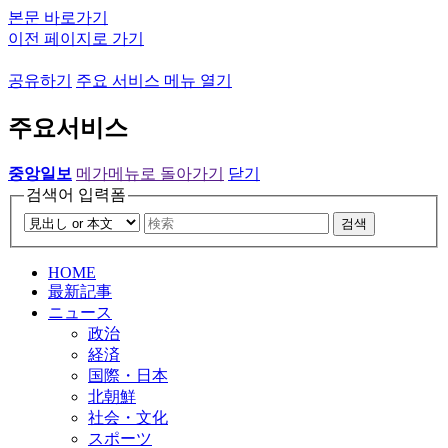
본문 바로가기
이전 페이지로 가기
공유하기
주요 서비스 메뉴 열기
주요서비스
중앙일보
메가메뉴로 돌아가기
닫기
검색어 입력폼
검색
HOME
最新記事
ニュース
政治
経済
国際・日本
北朝鮮
社会・文化
スポーツ