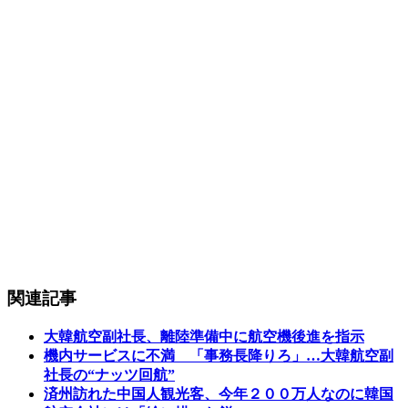
関連記事
大韓航空副社長、離陸準備中に航空機後進を指示
機内サービスに不満 「事務長降りろ」…大韓航空副
社長の“ナッツ回航”
済州訪れた中国人観光客、今年２００万人なのに韓国