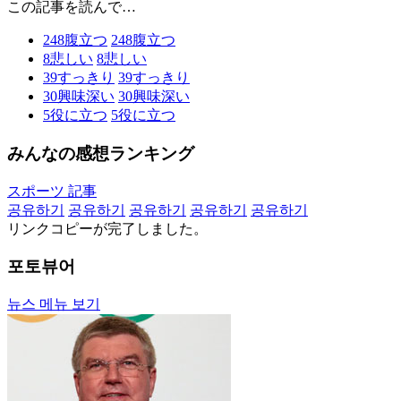
この記事を読んで…
248
腹立つ
248
腹立つ
8
悲しい
8
悲しい
39
すっきり
39
すっきり
30
興味深い
30
興味深い
5
役に立つ
5
役に立つ
みんなの感想ランキング
スポーツ 記事
공유하기
공유하기
공유하기
공유하기
공유하기
リンクコピーが完了しました。
포토뷰어
뉴스 메뉴 보기