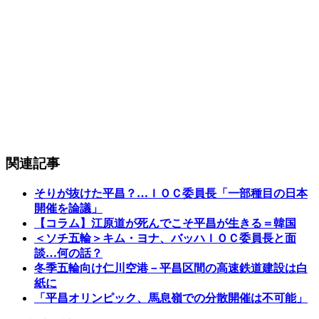
関連記事
そりが抜けた平昌？…ＩＯＣ委員長「一部種目の日本
開催を論議」
【コラム】江原道が死んでこそ平昌が生きる＝韓国
＜ソチ五輪＞キム・ヨナ、バッハＩＯＣ委員長と面
談…何の話？
冬季五輪向け仁川空港－平昌区間の高速鉄道建設は白
紙に
「平昌オリンピック、馬息嶺での分散開催は不可能」