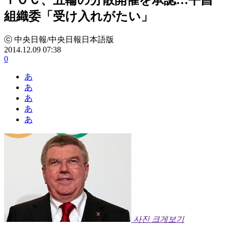
組織委「受け入れがたい」
ⓒ 中央日報/中央日報日本語版
2014.12.09 07:38
0
あ
あ
あ
あ
あ
사진 크게보기