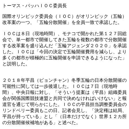
トーマス・バッハＩＯＣ委員長
国際オリンピック委員会（ＩＯＣ）がオリンピック（五輪）
改革案の一つ、「五輪分散開催」を全員一致で承認した。
ＩＯＣは８日（現地時間）、モナコで開かれた第１２７回総
会で、単一都市で開催してきた五輪を複数の都市で分散開催
する改革案を盛り込んだ「五輪アジェンダ２０２０」を承認
した。ＩＯＣは「今回の決定で五輪開催費用を減らし、より
多くの都市が積極的に五輪開催を申請できるようになった」
と説明した。
２０１８年平昌（ピョンチャン）冬季五輪の日本分散開催の
可能性に関しては一歩後退した。ＩＯＣは７日（現地時
間）、中央日報に対し、「そういう提案は（平昌）組織委員
会が関係国際競技連盟と共同で決めなければいけない」と報
道官を通じて明らかにした。ＩＯＣの平昌担当調整委員会の
リンドベリー委員もこの日、記者会見し、「決定権は結局、
平昌が持っている」とし「（日本だけでなく）世界１２カ所
の分散開催候補地がある」と述べた。