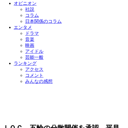
オピニオン
社説
コラム
日本関係のコラム
エンタメ
ドラマ
音楽
映画
アイドル
芸能一般
ランキング
アクセス
コメント
みんなの感想
ＩＯＣ、五輪の分散開催を承認…平昌