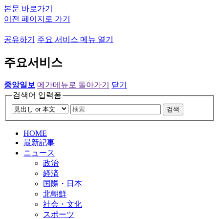
본문 바로가기
이전 페이지로 가기
공유하기
주요 서비스 메뉴 열기
주요서비스
중앙일보
메가메뉴로 돌아가기
닫기
검색어 입력폼
검색
HOME
最新記事
ニュース
政治
経済
国際・日本
北朝鮮
社会・文化
スポーツ