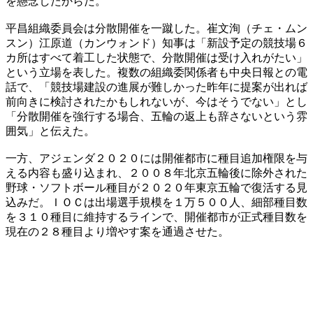
を懸念したからだ。
平昌組織委員会は分散開催を一蹴した。崔文洵（チェ・ムン
スン）江原道（カンウォンド）知事は「新設予定の競技場６
カ所はすべて着工した状態で、分散開催は受け入れがたい」
という立場を表した。複数の組織委関係者も中央日報との電
話で、「競技場建設の進展が難しかった昨年に提案が出れば
前向きに検討されたかもしれないが、今はそうでない」とし
「分散開催を強行する場合、五輪の返上も辞さないという雰
囲気」と伝えた。
一方、アジェンダ２０２０には開催都市に種目追加権限を与
える内容も盛り込まれ、２００８年北京五輪後に除外された
野球・ソフトボール種目が２０２０年東京五輪で復活する見
込みだ。ＩＯＣは出場選手規模を１万５００人、細部種目数
を３１０種目に維持するラインで、開催都市が正式種目数を
現在の２８種目より増やす案を通過させた。