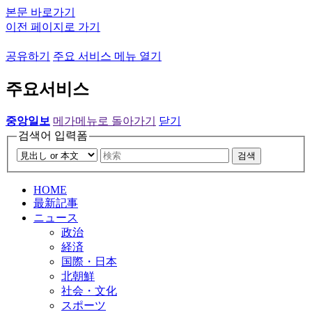
본문 바로가기
이전 페이지로 가기
공유하기
주요 서비스 메뉴 열기
주요서비스
중앙일보
메가메뉴로 돌아가기
닫기
검색어 입력폼
검색
HOME
最新記事
ニュース
政治
経済
国際・日本
北朝鮮
社会・文化
スポーツ