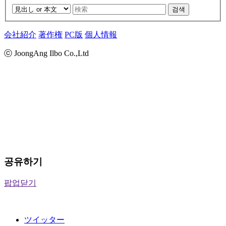
검색
会社紹介
著作権
PC版
個人情報
ⓒ JoongAng Ilbo Co.,Ltd
공유하기
팝업닫기
ツイッター