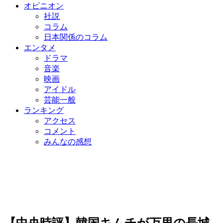
オピニオン
社説
コラム
日本関係のコラム
エンタメ
ドラマ
音楽
映画
アイドル
芸能一般
ランキング
アクセス
コメント
みんなの感想
【中央時評】韓国キムチが万里の長城