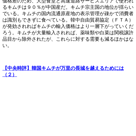
価格差のため、大型食堂と高速道路サービスエリアで使われ
るキムチは９０％が中国産だ。キムチ宗主国の地位が揺らい
でいる。キムチの国内流通原産地の表示管理が疎かで消費者
は識別もできずに食べている。韓中自由貿易協定（ＦＴＡ）
が発効されればキムチの輸入価格はより一層下がっていくだ
ろう。キムチが大量輸入されれば、薬味類や白菜は関税譲許
品目から除外されたが、これらに対する需要も減るほかはな
い。
【中央時評】韓国キムチが万里の長城を越えるためには
（２）