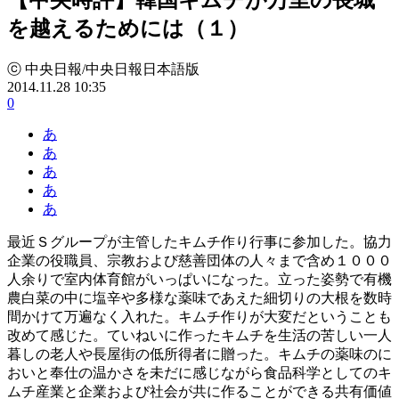
を越えるためには（１）
ⓒ 中央日報/中央日報日本語版
2014.11.28 10:35
0
あ
あ
あ
あ
あ
最近Ｓグループが主管したキムチ作り行事に参加した。協力
企業の役職員、宗教および慈善団体の人々まで含め１０００
人余りで室内体育館がいっぱいになった。立った姿勢で有機
農白菜の中に塩辛や多様な薬味であえた細切りの大根を数時
間かけて万遍なく入れた。キムチ作りが大変だということも
改めて感じた。ていねいに作ったキムチを生活の苦しい一人
暮しの老人や長屋街の低所得者に贈った。キムチの薬味のに
おいと奉仕の温かさを未だに感じながら食品科学としてのキ
ムチ産業と企業および社会が共に作ることができる共有価値