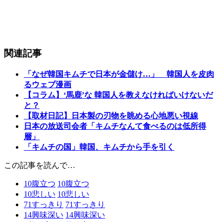
関連記事
「なぜ韓国キムチで日本が金儲け…」 韓国人を皮肉
るウェブ漫画
【コラム】‘馬鹿’な 韓国人を教えなければいけないだ
と？
【取材日記】日本製の刃物を眺める心地悪い視線
日本の放送司会者「キムチなんて食べるのは低所得
層」
「キムチの国」韓国、キムチから手を引く
この記事を読んで…
10
腹立つ
10
腹立つ
10
悲しい
10
悲しい
71
すっきり
71
すっきり
14
興味深い
14
興味深い