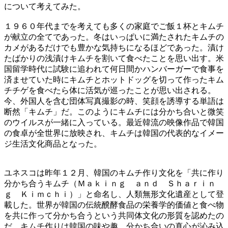
について考えてみた。
１９６０年代までを考えても多くの家庭でご飯１杯とキムチ
が献立の全てであった。冬はいっぱいに満たされたキムチの
カメがあるだけでも豊かな気持ちになるほどであった。漬け
たばかりの浅漬けキムチを割いて食べたことを思い出す。米
国留学時代に試験に追われて何日間かハンバーガーで食事を
済ませていた時にキムチとホットドッグを切って作ったキム
チチゲを食べたら体に活気が巡ったことが思い出される。
今、外国人を含む団体写真撮影の時、笑顔を誘導する単語は
断然「キムチ」だ。このようにキムチには分かち合いと微笑
のウイルスが一緒に入っている。最近韓流の映像作品で韓国
の食卓が全世界に放映され、キムチは韓国の代表的なイメー
ジ生活文化商品となった。
ユネスコは昨年１２月、韓国のキムチ作り文化を「共に作り
分かち合うキムチ（Ｍａｋｉｎｇ ａｎｄ Ｓｈａｒｉｎ
ｇ Ｋｉｍｃｈｉ）」と命名し、人類無形文化遺産として登
載した。世界が韓国の伝統醗酵食品の栄養学的価値と食べ物
を共に作って分かち合うという共同体文化の形質を認めたの
だ。キムチ作りは韓国の味や趣、分かち合いの真心が沁み込