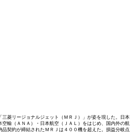
「三菱リージョナルジェット（ＭＲＪ）」が姿を現した。日本
本空輸（ＡＮＡ）・日本航空（ＪＡＬ）をはじめ、国内外の航
納品契約が締結されたＭＲＪは４００機を超えた。損益分岐点