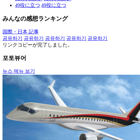
49
役に立つ
49
役に立つ
みんなの感想ランキング
国際・日本 記事
공유하기
공유하기
공유하기
공유하기
공유하기
リンクコピーが完了しました。
포토뷰어
뉴스 메뉴 보기