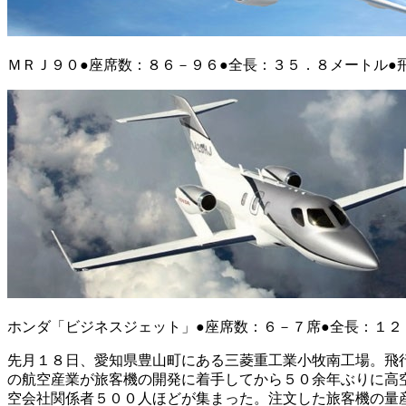
ＭＲＪ９０●座席数：８６－９６●全長：３５．８メートル●
ホンダ「ビジネスジェット」●座席数：６－７席●全長：１２
先月１８日、愛知県豊山町にある三菱重工業小牧南工場。飛
の航空産業が旅客機の開発に着手してから５０余年ぶりに高
空会社関係者５００人ほどが集まった。注文した旅客機の量