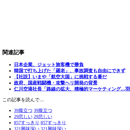
関連記事
日本企業、ジェット旅客機で勝負
韓国で打ち上げた「羅老」、事故調査も自由にできず
【社説】いまや「航空大国」に挑戦する番だ
政府、国産戦闘機・攻撃ヘリ開発の背景
仁川空港社長「路線の拡大、積極的マーケティング…羽
この記事を読んで…
39
腹立つ
39
腹立つ
29
悲しい
29
悲しい
857
すっきり
857
すっきり
321
興味深い
321
興味深い