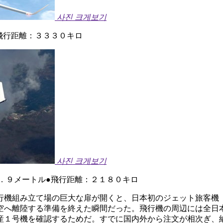
사진 크게보기
飛行距離：３３３０キロ
사진 크게보기
．９メートル●飛行距離：２１８０キロ
行機組み立て場の巨大な扉が開くと、日本初のジェット旅客機
空へ離陸する準備を終えた瞬間だった。飛行機の周辺には全日
産１号機を確認するためだ。すでに国内外から注文が相次ぎ、