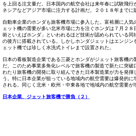
を上回る注文量だ。日本国内の航空会社は来年春に試験飛行
ネシアなどアジア市場に注力する計画だ。２０１８年までに
自動車企業のホンダも旅客機市場に参入した。富裕層に人気
ェット機の需要が多い北米市場に力を注ぐホンダは７月２８
術といえばホンダ」といわれるほど技術が認められている同
の後方に搭載されている。しかしホンダジェットはエンジン
ェット機では珍しく水洗式トイレまで設置された。
日本の看板製造企業である三菱とホンダがジェット旅客機の
だ。このため事業多角化レベルで旅客機の製造で新たに突破
わたり旅客機の開発に取り組んできた日本製造業が力を発揮
う。特に日本企業が狙っている地域内の航空需要は爆発的に
される。同じく北米・欧州・中東各地で地域内の航空需要が
日本企業、ジェット旅客機で勝負（２）