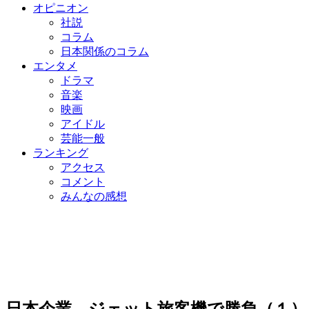
オピニオン
社説
コラム
日本関係のコラム
エンタメ
ドラマ
音楽
映画
アイドル
芸能一般
ランキング
アクセス
コメント
みんなの感想
日本企業、ジェット旅客機で勝負（１）