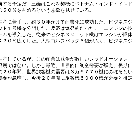
航する予定だ。三菱はこれを契機にベトナム・インド・インド
の５０％を占めるという意欲を見せている。
生産に着手し、約３０年かけて商業化に成功した。ビジネスジ
ット１号機を公開した。反応は爆発的だった。「エンジンの技
テムを導入した。従来のビジネスジェット機はエンジンが胴体
を２０％広くした。大型ゴルフバッグ６個が入り、ビジネスジ
生産しているが、この産業は競争が激しいレッドオーシャン
容易ではない。しかし最近、世界的に航空需要が増え、長期に
の２０年間、世界旅客機の需要は３万６７７０機にのぼるとい
需要が急増し、今後２０年間に旅客機６０００機が必要と推定