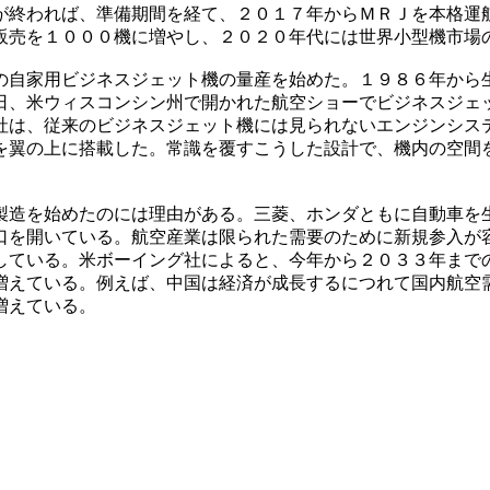
が終われば、準備期間を経て、２０１７年からＭＲＪを本格運
販売を１０００機に増やし、２０２０年代には世界小型機市場
の自家用ビジネスジェット機の量産を始めた。１９８６年から
日、米ウィスコンシン州で開かれた航空ショーでビジネスジェ
社は、従来のビジネスジェット機には見られないエンジンシス
を翼の上に搭載した。常識を覆すこうした設計で、機内の空間
製造を始めたのには理由がある。三菱、ホンダともに自動車を
口を開いている。航空産業は限られた需要のために新規参入が
している。米ボーイング社によると、今年から２０３３年まで
増えている。例えば、中国は経済が成長するにつれて国内航空
増えている。