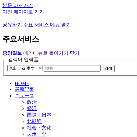
본문 바로가기
이전 페이지로 가기
공유하기
주요 서비스 메뉴 열기
주요서비스
중앙일보
메가메뉴로 돌아가기
닫기
검색어 입력폼
검색
HOME
最新記事
ニュース
政治
経済
国際・日本
北朝鮮
社会・文化
スポーツ