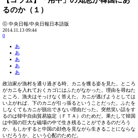
るのか（１）
ⓒ 中央日報/中央日報日本語版
2014.11.13 09:44
0
あ
あ
あ
あ
あ
政治家が漁村を通り過ぎる時、カニを獲る姿を見た。ところ
がカニを入れておくカゴにはふたがなかった。理由を尋ねた
ところ、漁夫はそっけなく答えた。カニが逃げようとしては
い上がれば、下のカニが引っ張るということだった。ふたを
しなくてもカニが脱出できない理由だった。突然笑い話をす
るのは韓中自由貿易協定（ＦＴＡ）のためだ。果たして韓国
は中国の巨大な磁場の中で生き残ることができるのだろう
か、もしかすると中国の顔色を見ながら生きることにならな
いだろうか、という心配のためだ。