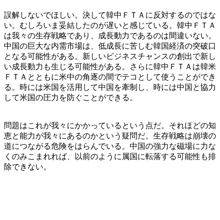
誤解しないでほしい。決して韓中ＦＴＡに反対するのではな
い。むしろいま妥結したのが遅いと感じている。韓中ＦＴＡ
は我々の生存戦略であり、成長動力であるのは間違いない。
中国の巨大な内需市場は、低成長に苦しむ韓国経済の突破口
となる可能性がある。新しいビジネスチャンスの創出で新し
い成長動力も生じる可能性がある。さらに韓中ＦＴＡは韓米
ＦＴＡとともに米中の角逐の間でテコとして使うことができ
る。時には米国を活用して中国を牽制し、時には中国と協力
して米国の圧力を防ぐことができる。
問題はこれが我々にかかっているという点だ。それほどの知
恵と能力が我々にあるのかという疑問だ。生存戦略は崩壊の
道につながる危険をはらんでいる。中国の強力な磁場に力な
くのみこまれれば、以前のように属国に転落する可能性も排
除できない。