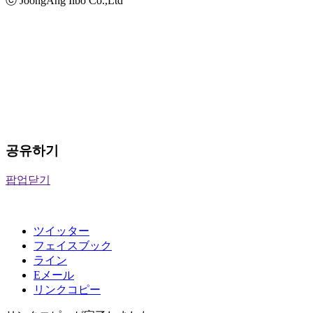
ⓒ JoongAng Ilbo Co.,Ltd
공유하기
팝업닫기
ツイッター
フェイスブック
ライン
Eメール
リンクコピー