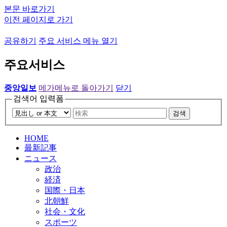
본문 바로가기
이전 페이지로 가기
공유하기
주요 서비스 메뉴 열기
주요서비스
중앙일보
메가메뉴로 돌아가기
닫기
검색어 입력폼
검색
HOME
最新記事
ニュース
政治
経済
国際・日本
北朝鮮
社会・文化
スポーツ