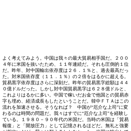
よく考えてみよう。中国は我々の最大貿易相手国だ。２００
４年に米国を抜いたため、１１年連続だ。それも圧倒的１位
だ。昨年、対中国輸出依存度は２６．１％と、過去最高だっ
た。対米国依存度（１１．１％）の２倍をはるかに超える。
貿易黒字依存度はさらに深刻だ。昨年の貿易黒字総額は４４
０億ドルだった。しかし対中国貿易黒字は６２８億ドルと、
これよりはるかに多い。中国で稼いだお金で他国との貿易赤
字も埋め、経済成長もしたということだ。韓中ＦＴＡはこの
流れを加速させる。そうなれば？ 中国が“厄介な上司”に変
わるのは時間の問題だ。我々はすでに“厄介な上司”を経験し
ている。１９８０－９０年代の米国だ。当時の米国は「貿易
報復」と「開放圧力」として記憶されるほどだ。無礼と強要