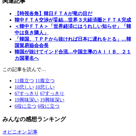
関連記事
【時視各角】韓日ＦＴＡが竜の目だ
韓中ＦＴＡ交渉が妥結…世界３大経済圏とＦＴＡ完成
＜韓中ＦＴＡ＞「世界経済にはうれしい知らせ」「韓
中は良き隣人」
「韓国、ＴＰＰから抜ければ日本に遅れをとる」…韓
国貿易協会会長
韓国が抜けてインド合流…中国主導のＡＩＩＢ、２１
カ国署名へ
この記事を読んで…
11
腹立つ
11
腹立つ
10
悲しい
10
悲しい
67
すっきり
67
すっきり
19
興味深い
19
興味深い
6
役に立つ
6
役に立つ
みんなの感想ランキング
オピニオン 記事