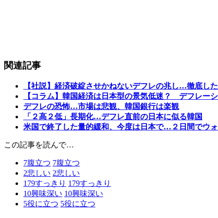
関連記事
【社説】経済破綻させかねないデフレの兆し…徹底した
【コラム】韓国経済は日本型の景気低迷？ デフレーシ
デフレの恐怖…市場は悲観、韓国銀行は楽観
「２高２低」長期化…デフレ直前の日本に似る韓国
米国で終了した量的緩和、今度は日本で…２日間でウォ
この記事を読んで…
7
腹立つ
7
腹立つ
2
悲しい
2
悲しい
179
すっきり
179
すっきり
10
興味深い
10
興味深い
5
役に立つ
5
役に立つ