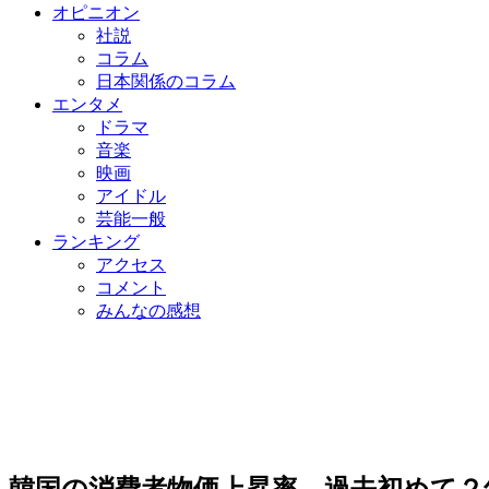
オピニオン
社説
コラム
日本関係のコラム
エンタメ
ドラマ
音楽
映画
アイドル
芸能一般
ランキング
アクセス
コメント
みんなの感想
韓国の消費者物価上昇率、過去初めて２