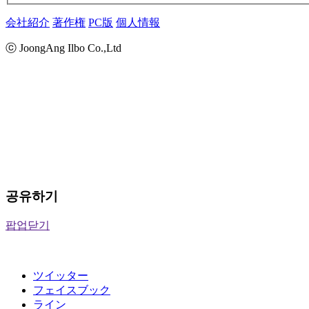
会社紹介
著作権
PC版
個人情報
ⓒ JoongAng Ilbo Co.,Ltd
공유하기
팝업닫기
ツイッター
フェイスブック
ライン