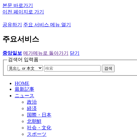
본문 바로가기
이전 페이지로 가기
공유하기
주요 서비스 메뉴 열기
주요서비스
중앙일보
메가메뉴로 돌아가기
닫기
검색어 입력폼
검색
HOME
最新記事
ニュース
政治
経済
国際・日本
北朝鮮
社会・文化
スポーツ