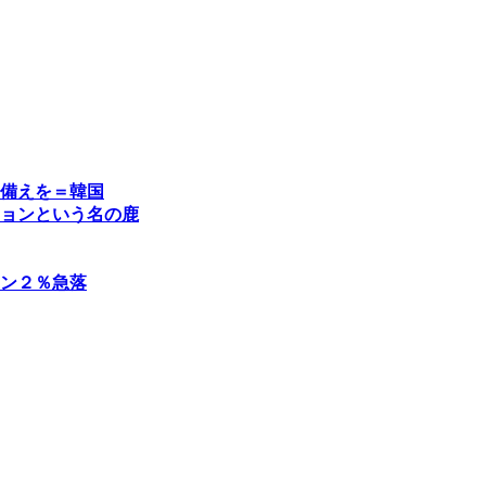
備えを＝韓国
ョンという名の鹿
ン２％急落