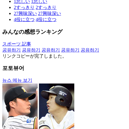
1
悲しい
1
悲しい
2
すっきり
2
すっきり
27
興味深い
27
興味深い
4
役に立つ
4
役に立つ
みんなの感想ランキング
スポーツ 記事
공유하기
공유하기
공유하기
공유하기
공유하기
リンクコピーが完了しました。
포토뷰어
뉴스 메뉴 보기