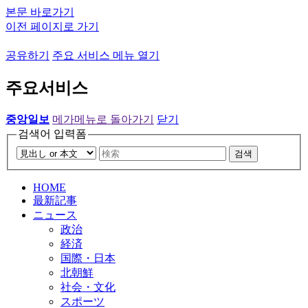
본문 바로가기
이전 페이지로 가기
공유하기
주요 서비스 메뉴 열기
주요서비스
중앙일보
메가메뉴로 돌아가기
닫기
검색어 입력폼
검색
HOME
最新記事
ニュース
政治
経済
国際・日本
北朝鮮
社会・文化
スポーツ