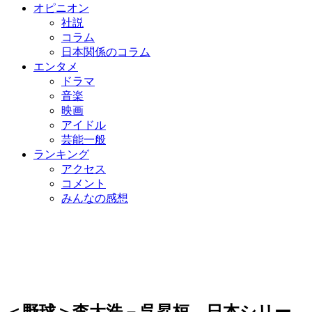
オピニオン
社説
コラム
日本関係のコラム
エンタメ
ドラマ
音楽
映画
アイドル
芸能一般
ランキング
アクセス
コメント
みんなの感想
＜野球＞李大浩－呉昇桓、日本シリー