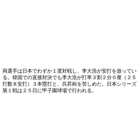
両選手は日本でわずか１度対戦し、李大浩が安打を放ってい
る。韓国での直接対決でも李大浩が打率３割２分０厘（２５
打数８安打）３本塁打と、呉昇桓を苦しめた。日本シリーズ
第１戦は２５日に甲子園球場で行われる。