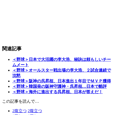
関連記事
＜野球＞日本で大活躍の李大浩、秘訣は頼もしいチー
ムメート
＜野球＞オールスター戦出場の李大浩、２試合連続で
沈黙
＜野球＞阪神の呉昇桓、日本進出１年目でＭＶＰ獲得
＜野球＞韓国発の阪神守護神・呉昇桓…日本で酷評
＜野球＞海外に進出する呉昇桓、日本が答えだ！
この記事を読んで…
2
腹立つ
2
腹立つ