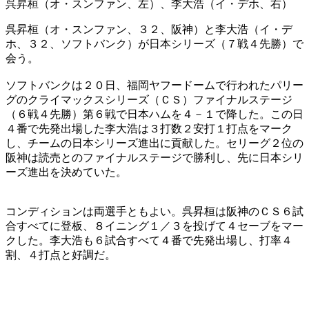
呉昇桓（オ・スンファン、左）、李大浩（イ・デホ、右）
呉昇桓（オ・スンファン、３２、阪神）と李大浩（イ・デ
ホ、３２、ソフトバンク）が日本シリーズ（７戦４先勝）で
会う。
ソフトバンクは２０日、福岡ヤフードームで行われたパリー
グのクライマックスシリーズ（ＣＳ）ファイナルステージ
（６戦４先勝）第６戦で日本ハムを４－１で降した。この日
４番で先発出場した李大浩は３打数２安打１打点をマーク
し、チームの日本シリーズ進出に貢献した。セリーグ２位の
阪神は読売とのファイナルステージで勝利し、先に日本シリ
ーズ進出を決めていた。
コンディションは両選手ともよい。呉昇桓は阪神のＣＳ６試
合すべてに登板、８イニング１／３を投げて４セーブをマー
クした。李大浩も６試合すべて４番で先発出場し、打率４
割、４打点と好調だ。