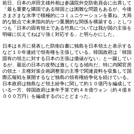
前日、日本の岸田文雄外相は参議院外交防衛員会に出席して
「最も重要な隣国である韓国とは困難な問題もあるが、今後
さまざまな水準で積極的にコミュニケーションを重ね、大局
的な観点で未来指向的かつ重層的な関係を構築する」としつ
つも「日本の固有領土である竹島については我が国の主張を
明確に伝えてねばり強く対応する」と明らかにした。
日本は８月に発表した防衛白書に独島を日本領土と表示する
など１０年連続で領有権を主張している。韓国政府は「韓国
固有の領土に対する日本の主張は価値がない」と一蹴してい
るが、最近の日本の攻勢は激しくなる傾向だ。特に内閣官房
の領土・主権対策企画調整室の主導で関連資料を収集して国
際広報戦を展開するなど独島の領有権紛争化を続けている。
日本政府は独島など領土紛争に関して約１０億円を編成して
いる一方、韓国政府は来年予算で約４８億ウォン（約４億８
０００万円）を編成するのにとどまった。