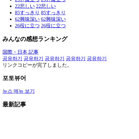
22
悲しい
22
悲しい
85
すっきり
85
すっきり
62
興味深い
62
興味深い
26
役に立つ
26
役に立つ
みんなの感想ランキング
国際・日本 記事
공유하기
공유하기
공유하기
공유하기
공유하기
リンクコピーが完了しました。
포토뷰어
뉴스 메뉴 보기
最新記事