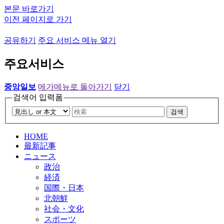
본문 바로가기
이전 페이지로 가기
공유하기
주요 서비스 메뉴 열기
주요서비스
중앙일보
메가메뉴로 돌아가기
닫기
검색어 입력폼
검색
HOME
最新記事
ニュース
政治
経済
国際・日本
北朝鮮
社会・文化
スポーツ