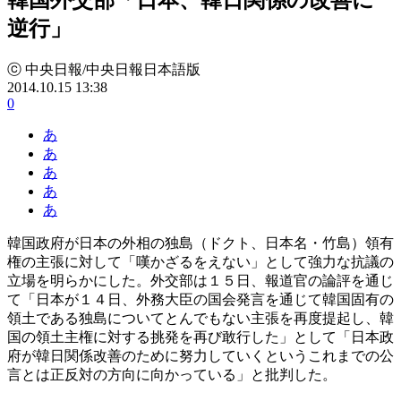
逆行」
ⓒ 中央日報/中央日報日本語版
2014.10.15 13:38
0
あ
あ
あ
あ
あ
韓国政府が日本の外相の独島（ドクト、日本名・竹島）領有
権の主張に対して「嘆かざるをえない」として強力な抗議の
立場を明らかにした。外交部は１５日、報道官の論評を通じ
て「日本が１４日、外務大臣の国会発言を通じて韓国固有の
領土である独島についてとんでもない主張を再度提起し、韓
国の領土主権に対する挑発を再び敢行した」として「日本政
府が韓日関係改善のために努力していくというこれまでの公
言とは正反対の方向に向かっている」と批判した。