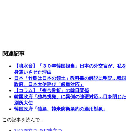
関連記事
【噴水台】「３０年韓国担当」日本の外交官が、私を
身震いさせた理由
日本「竹島は日本の領土」教科書の解説に明記…韓国
政府、日本大使呼び「厳重対応」
【コラム】「複合骨折」の韓日関係
韓国政府「独島挑発」に異例の強硬対応…目を閉じた
別所大使
韓国政府「独島、韓米防衛条約の適用対象」
この記事を読んで…
2517
腹立つ
2517
腹立つ