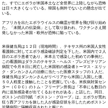
た。すでにエボラが米国本土など全世界に上陸しながら恐怖
は日々大きくなっている。韓国も例外でないとの懸念が出て
いる。
アフリカを出たエボラウイルスの幽霊が世界を飛び回り始め
た。「未開人の伝染病」として取り扱われ、ワクチンさえ開
発しなかった米国・欧州が恐怖に陥っている。
米保健当局は１２日（現地時間）、テキサス州の米国人女性
看護師に対してエボラ感染確診判定を下した。米国内で２人
目のエボラ患者であり、米本土で感染した初めての事例だ。
この看護師はダラスのテキサス・ヘルス・プレズビテリアン
病院で今月８日に死亡した米国初の感染者トーマス・エリッ
ク・ダンカンさんの治療に当たった医療スタッフの１人だ。
保健当局はダンカンさんがリベリアから米国に入国した後、
５０人程度と接触したことを把握している。米疾病対策セン
ター（ＣＤＣ）のトム・フリーデン所長は「不幸にも数日の
内に追加感染者が出てくるおそれがある」と話した。同日、
ボストンの日刊紙「ボストン・グローブ」は、エボラが荒れ
狂う西アフリカを旅した人が感染症状を示したためボストン
近隣病院に隔離収容されたと報じた。