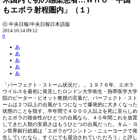
もエボラ射程圏内」（１）
ⓒ 中央日報/中央日報日本語版
2014.10.14 09:12
0
あ
あ
あ
あ
あ
「パーフェクト・ストーム状況だ」 。１９７６年、エボラ
ウイルスを最初に発見したロンドン大学衛生・熱帯医学大学
院のピーター・ピオット教授の言葉だ。パーフェクト・スト
ームは２つ以上の台風が１つになって爆発的に大きくなった
状態のことを指す。半年間で４０００人以上を死に至らしめ
たエボラの致命性がひとつの台風なら、４０年間これを放置
してきた人類の安易さはもうひとつの台風だった。キム・ヨ
ン世界銀行総裁は「エボラがワシントン・ニューヨークで発
生していたなら、すぐにでも退治されていただろう」と評し