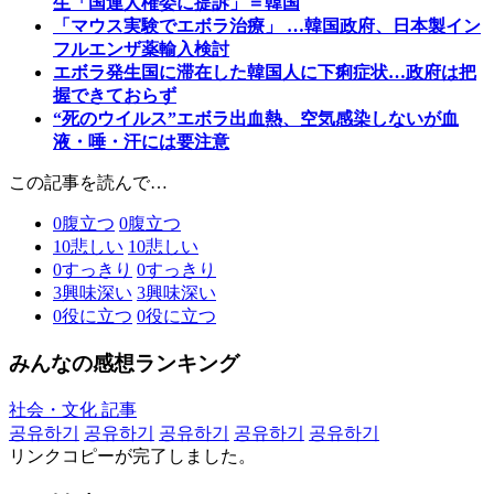
生「国連人権委に提訴」＝韓国
「マウス実験でエボラ治療」 …韓国政府、日本製イン
フルエンザ薬輸入検討
エボラ発生国に滞在した韓国人に下痢症状…政府は把
握できておらず
“死のウイルス”エボラ出血熱、空気感染しないが血
液・唾・汗には要注意
この記事を読んで…
0
腹立つ
0
腹立つ
10
悲しい
10
悲しい
0
すっきり
0
すっきり
3
興味深い
3
興味深い
0
役に立つ
0
役に立つ
みんなの感想ランキング
社会・文化 記事
공유하기
공유하기
공유하기
공유하기
공유하기
リンクコピーが完了しました。