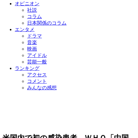
オピニオン
社説
コラム
日本関係のコラム
エンタメ
ドラマ
音楽
映画
アイドル
芸能一般
ランキング
アクセス
コメント
みんなの感想
米国内で初の感染患者…ＷＨＯ「中国