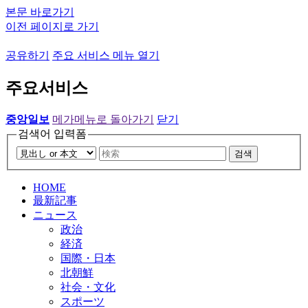
본문 바로가기
이전 페이지로 가기
공유하기
주요 서비스 메뉴 열기
주요서비스
중앙일보
메가메뉴로 돌아가기
닫기
검색어 입력폼
검색
HOME
最新記事
ニュース
政治
経済
国際・日本
北朝鮮
社会・文化
スポーツ