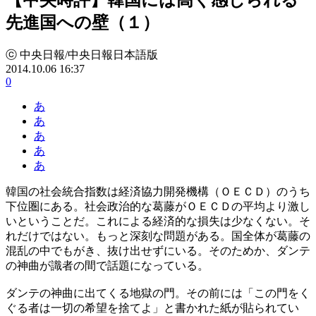
先進国への壁（１）
ⓒ 中央日報/中央日報日本語版
2014.10.06 16:37
0
あ
あ
あ
あ
あ
韓国の社会統合指数は経済協力開発機構（ＯＥＣＤ）のうち
下位圏にある。社会政治的な葛藤がＯＥＣＤの平均より激し
いということだ。これによる経済的な損失は少なくない。そ
れだけではない。もっと深刻な問題がある。国全体が葛藤の
混乱の中でもがき、抜け出せずにいる。そのためか、ダンテ
の神曲が識者の間で話題になっている。
ダンテの神曲に出てくる地獄の門。その前には「この門をく
ぐる者は一切の希望を捨てよ」と書かれた紙が貼られてい