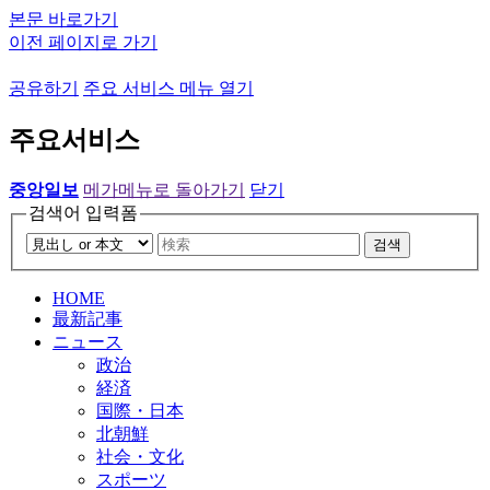
본문 바로가기
이전 페이지로 가기
공유하기
주요 서비스 메뉴 열기
주요서비스
중앙일보
메가메뉴로 돌아가기
닫기
검색어 입력폼
검색
HOME
最新記事
ニュース
政治
経済
国際・日本
北朝鮮
社会・文化
スポーツ