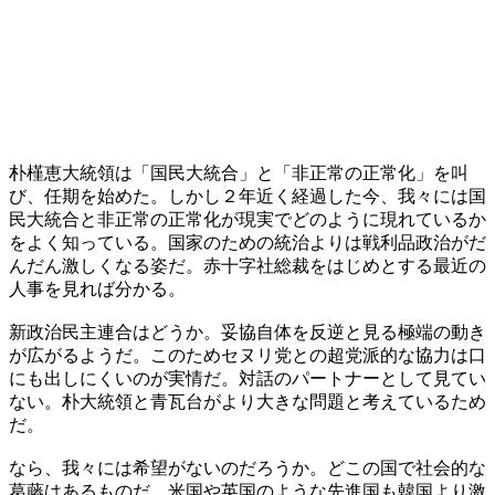
朴槿恵大統領は「国民大統合」と「非正常の正常化」を叫
び、任期を始めた。しかし２年近く経過した今、我々には国
民大統合と非正常の正常化が現実でどのように現れているか
をよく知っている。国家のための統治よりは戦利品政治がだ
んだん激しくなる姿だ。赤十字社総裁をはじめとする最近の
人事を見れば分かる。
新政治民主連合はどうか。妥協自体を反逆と見る極端の動き
が広がるようだ。このためセヌリ党との超党派的な協力は口
にも出しにくいのが実情だ。対話のパートナーとして見てい
ない。朴大統領と青瓦台がより大きな問題と考えているため
だ。
なら、我々には希望がないのだろうか。どこの国で社会的な
葛藤はあるものだ。米国や英国のような先進国も韓国より激