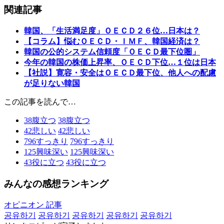
関連記事
韓国、「生活満足度」ＯＥＣＤ２６位…日本は？
【コラム】悩むＯＥＣＤ・ＩＭＦ、韓国経済は？
韓国の公的システム信頼度「ＯＥＣＤ最下位圏」
今年の韓国の株価上昇率、ＯＥＣＤ下位…１位は日本
【社説】寛容・安全はＯＥＣＤ最下位、他人への配慮
が足りない韓国
この記事を読んで…
38
腹立つ
38
腹立つ
42
悲しい
42
悲しい
796
すっきり
796
すっきり
125
興味深い
125
興味深い
43
役に立つ
43
役に立つ
みんなの感想ランキング
オピニオン 記事
공유하기
공유하기
공유하기
공유하기
공유하기