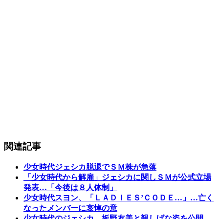
関連記事
少女時代ジェシカ脱退でＳＭ株が急落
「少女時代から解雇」ジェシカに関しＳＭが公式立場
発表…「今後は８人体制」
少女時代スヨン、「ＬＡＤＩＥＳ’ＣＯＤＥ…」…亡く
なったメンバーに哀悼の意
少女時代のジェシカ、板野友美と親しげな姿を公開