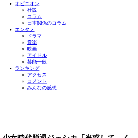
オピニオン
社説
コラム
日本関係のコラム
エンタメ
ドラマ
音楽
映画
アイドル
芸能一般
ランキング
アクセス
コメント
みんなの感想
少女時代脱退ジェシカ「当惑して、く