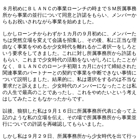
８月初めにＢＬＡＮＣの事業ローンチの時までＳＭ所属事務
所から事業の並行について同意と許諾をもらい、メンバーか
らもお祝いされながら事業を始めました。
しかしローンチからわずか１カ月の９月初めに、メンバーた
ちは突然立場を変えて会議を招集し、その後、私に正当な理
由なく事業をやめるか少女時代を離れるか二者択一をしろと
いう要求をしてきました。これに対し所属事務所から許諾も
もらい、これまで少女時代の活動をないがしろにしたことが
なく、ＢＬＡＮＣのローンチ初期１カ月にかけて締結された
関連事業のパートナーとの契約で事業を中断できない事情に
ついて説明しました。結果的に、私は選択をするのは不当な
要求だと訴えました。少女時代のメンバーになったことは私
の人生で最高のことであったし、これをやめたいという考え
はしてみたこともなかったからです。
以後、狼狽した私は９月１６日に所属事務所代表に会って上
記のような私の立場を伝え、その場で所属事務所から事業並
行についての許諾を再確認してもらいました。
しかし私は９月２９日、所属事務所から少女時代を出て行っ