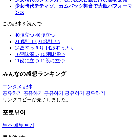
少女時代テティソ、カムバック舞台で大胆パフォーマ
ンス
この記事を読んで…
40
腹立つ
40
腹立つ
210
悲しい
210
悲しい
1425
すっきり
1425
すっきり
16
興味深い
16
興味深い
11
役に立つ
11
役に立つ
みんなの感想ランキング
エンタメ 記事
공유하기
공유하기
공유하기
공유하기
공유하기
リンクコピーが完了しました。
포토뷰어
뉴스 메뉴 보기