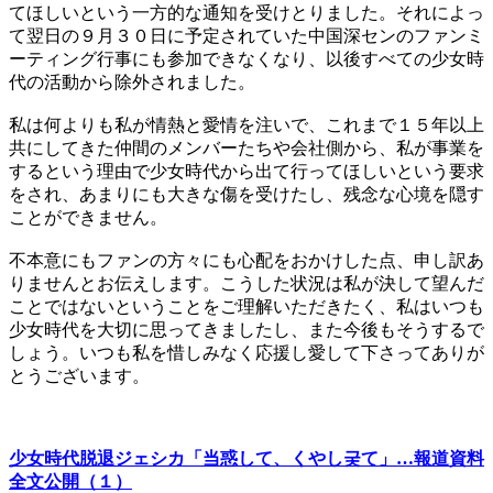
てほしいという一方的な通知を受けとりました。それによっ
て翌日の９月３０日に予定されていた中国深センのファンミ
ーティング行事にも参加できなくなり、以後すべての少女時
代の活動から除外されました。
私は何よりも私が情熱と愛情を注いで、これまで１５年以上
共にしてきた仲間のメンバーたちや会社側から、私が事業を
するという理由で少女時代から出て行ってほしいという要求
をされ、あまりにも大きな傷を受けたし、残念な心境を隠す
ことができません。
不本意にもファンの方々にも心配をおかけした点、申し訳あ
りませんとお伝えします。こうした状況は私が決して望んだ
ことではないということをご理解いただきたく、私はいつも
少女時代を大切に思ってきましたし、また今後もそうするで
しょう。いつも私を惜しみなく応援し愛して下さってありが
とうございます。
少女時代脱退ジェシカ「当惑して、くやし궂て」…報道資料
全文公開（１）