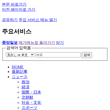
본문 바로가기
이전 페이지로 가기
공유하기
주요 서비스 메뉴 열기
주요서비스
중앙일보
메가메뉴로 돌아가기
닫기
검색어 입력폼
검색
HOME
最新記事
ニュース
政治
経済
国際・日本
北朝鮮
社会・文化
スポーツ