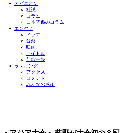
オピニオン
社説
コラム
日本関係のコラム
エンタメ
ドラマ
音楽
映画
アイドル
芸能一般
ランキング
アクセス
コメント
みんなの感想
＜アジア大会＞ 萩野が大会初の３冠