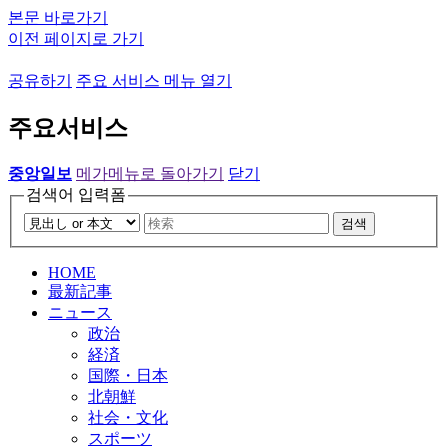
본문 바로가기
이전 페이지로 가기
공유하기
주요 서비스 메뉴 열기
주요서비스
중앙일보
메가메뉴로 돌아가기
닫기
검색어 입력폼
검색
HOME
最新記事
ニュース
政治
経済
国際・日本
北朝鮮
社会・文化
スポーツ