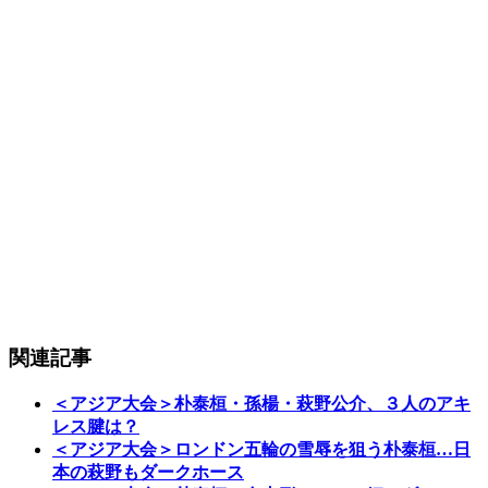
関連記事
＜アジア大会＞朴泰桓・孫楊・萩野公介、３人のアキ
レス腱は？
＜アジア大会＞ロンドン五輪の雪辱を狙う朴泰桓…日
本の萩野もダークホース