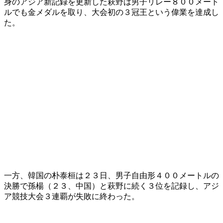
身のアジア新記録を更新した萩野は男子リレー８００メート
ルでも金メダルを取り、大会初の３冠王という偉業を達成し
た。
一方、韓国の朴泰桓は２３日、男子自由形４００メートルの
決勝で孫楊（２３、中国）と萩野に続く３位を記録し、アジ
ア競技大会３連覇が失敗に終わった。