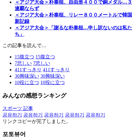
＜アジア大会＞朴泰桓、自由形４００で銅メダル…３
連覇ならず
＜アジア大会＞朴泰桓、リレー８００メートルで韓国
新記録
＜アジア大会＞「謝るな朴泰桓…申し訳ないのは私た
ち」
この記事を読んで…
15
腹立つ
15
腹立つ
7
悲しい
7
悲しい
411
すっきり
411
すっきり
30
興味深い
30
興味深い
10
役に立つ
10
役に立つ
みんなの感想ランキング
スポーツ 記事
공유하기
공유하기
공유하기
공유하기
공유하기
リンクコピーが完了しました。
포토뷰어