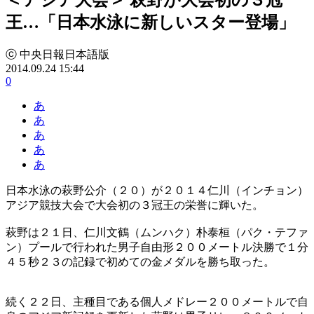
王…「日本水泳に新しいスター登場」
ⓒ 中央日報日本語版
2014.09.24 15:44
0
あ
あ
あ
あ
あ
日本水泳の萩野公介（２０）が２０１４仁川（インチョン）
アジア競技大会で大会初の３冠王の栄誉に輝いた。
萩野は２１日、仁川文鶴（ムンハク）朴泰桓（パク・テファ
ン）プールで行われた男子自由形２００メートル決勝で１分
４５秒２３の記録で初めての金メダルを勝ち取った。
続く２２日、主種目である個人メドレー２００メートルで自