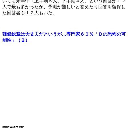
いても来年中（上半期８人、下半期４人）という回答が１２
人で最も多かったが、予測が難しいと答えたり回答を留保し
た回答者も１２人もいた。
韓銀総裁は大丈夫だというが…専門家６０％「Ｄの恐怖の可
能性」（２）