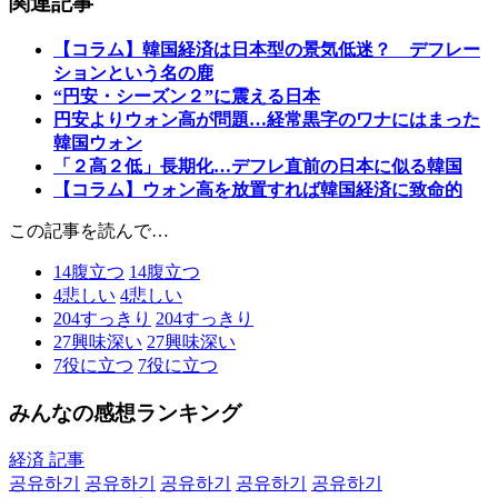
関連記事
【コラム】韓国経済は日本型の景気低迷？ デフレー
ションという名の鹿
“円安・シーズン２”に震える日本
円安よりウォン高が問題…経常黒字のワナにはまった
韓国ウォン
「２高２低」長期化…デフレ直前の日本に似る韓国
【コラム】ウォン高を放置すれば韓国経済に致命的
この記事を読んで…
14
腹立つ
14
腹立つ
4
悲しい
4
悲しい
204
すっきり
204
すっきり
27
興味深い
27
興味深い
7
役に立つ
7
役に立つ
みんなの感想ランキング
経済 記事
공유하기
공유하기
공유하기
공유하기
공유하기