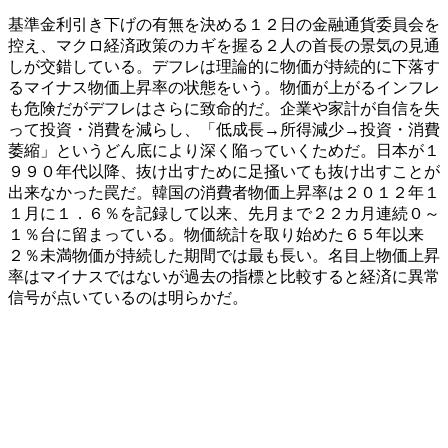
基準金利引き下げの有無を決める１２日の金融通貨委員会を
控え、マクロ経済政策のカギを握る２人の首長の景気の見通
しが交錯している。デフレは理論的に物価が持続的に下落す
るマイナス物価上昇率の状態をいう。物価が上がるインフレ
も危険だがデフレはさらに致命的だ。企業や家計が自信を失
って投資・消費を減らし、「低成長→所得減少→投資・消費
萎縮」というどん底により深く陥っていくためだ。日本が１
９９０年代以降、抜け出すために足掻いても抜け出すことが
出来なかった罠だ。韓国の消費者物価上昇率は２０１２年１
１月に１．６％を記録して以来、先月まで２２カ月連続０～
１％台に留まっている。物価統計を取り始めた６５年以来
２％未満物価が持続した期間では最も長い。名目上物価上昇
率はマイナスではないが過去の指標と比較すると経済に異常
信号が点いているのは明らかだ。