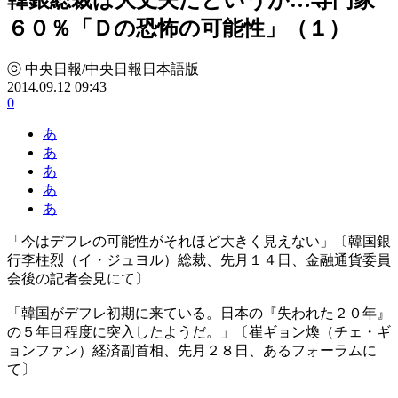
６０％「Ｄの恐怖の可能性」（１）
ⓒ 中央日報/中央日報日本語版
2014.09.12 09:43
0
あ
あ
あ
あ
あ
「今はデフレの可能性がそれほど大きく見えない」〔韓国銀
行李柱烈（イ・ジュヨル）総裁、先月１４日、金融通貨委員
会後の記者会見にて〕
「韓国がデフレ初期に来ている。日本の『失われた２０年』
の５年目程度に突入したようだ。」〔崔ギョン煥（チェ・ギ
ョンファン）経済副首相、先月２８日、あるフォーラムに
て〕