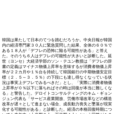
韓国は果たして日本のてつを踏むだろうか。中央日報が韓国
内の経済専門家３０人に緊急質問した結果、全体の６０％で
ある１８人が「デフレの恐怖に陥る可能性がある」と答え
た。そのうち６人はデフレの可能性が大きいと診断した。延
世（ヨンセ）大経済学部のソン・テユン教授は「デフレの辞
書の定義はマイナス物価上昇率を意味するが消費者物価上昇
率が２２カ月や１％台を持続して韓国銀行の中期物価安定目
標（２．５～３．５％）の下段にも達し得なくなっている状
況は事実上デフレでみるべきだ」とし、「実際に消費者物価
上昇率が０％以下に落ちればその時は回復が本当に難しくな
る」と警告した。デロイトコンサルティングのキム・ギョン
ジュン代表も「サービス産業開放、労働市場改革などの構造
改革が遅々として進まない場合、成長動力喪失と墜落が現実
化する可能性がある」と診断した。経済の本格回復時期につ