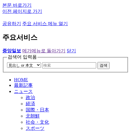
본문 바로가기
이전 페이지로 가기
공유하기
주요 서비스 메뉴 열기
주요서비스
중앙일보
메가메뉴로 돌아가기
닫기
검색어 입력폼
검색
HOME
最新記事
ニュース
政治
経済
国際・日本
北朝鮮
社会・文化
スポーツ