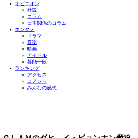
オピニオン
社説
コラム
日本関係のコラム
エンタメ
ドラマ
音楽
映画
アイドル
芸能一般
ランキング
アクセス
コメント
みんなの感想
ＧＬＡＭのダヒ、イ・ビョンホン脅迫