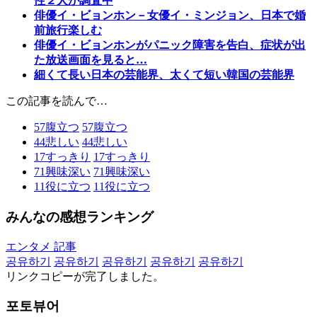
性２人が調査中
俳優イ・ビョンホン－女優イ・ミンジョン、日本で婚
前旅行楽しむ
俳優イ・ビョンホンがパニック障害を告白、症状が出
た放送画面を見ると…
細くて長い日本の芸能界、太くて短い韓国の芸能界
この記事を読んで…
57
腹立つ
57
腹立つ
44
悲しい
44
悲しい
17
すっきり
17
すっきり
71
興味深い
71
興味深い
11
役に立つ
11
役に立つ
みんなの感想ランキング
エンタメ 記事
공유하기
공유하기
공유하기
공유하기
공유하기
リンクコピーが完了しました。
포토뷰어