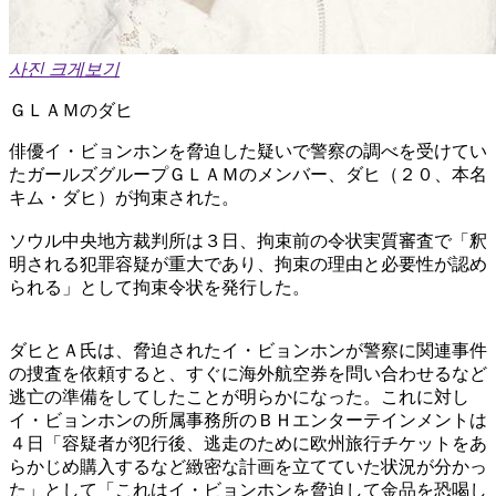
사진 크게보기
ＧＬＡＭのダヒ
俳優イ・ビョンホンを脅迫した疑いで警察の調べを受けてい
たガールズグループＧＬＡＭのメンバー、ダヒ（２０、本名
キム・ダヒ）が拘束された。
ソウル中央地方裁判所は３日、拘束前の令状実質審査で「釈
明される犯罪容疑が重大であり、拘束の理由と必要性が認め
られる」として拘束令状を発行した。
ダヒとＡ氏は、脅迫されたイ・ビョンホンが警察に関連事件
の捜査を依頼すると、すぐに海外航空券を問い合わせるなど
逃亡の準備をしてしたことが明らかになった。これに対し
イ・ビョンホンの所属事務所のＢＨエンターテインメントは
４日「容疑者が犯行後、逃走のために欧州旅行チケットをあ
らかじめ購入するなど緻密な計画を立てていた状況が分かっ
た」として「これはイ・ビョンホンを脅迫して金品を恐喝し