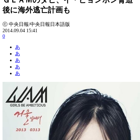
後に海外逃亡計画も
ⓒ 中央日報/中央日報日本語版
2014.09.04 15:41
0
あ
あ
あ
あ
あ