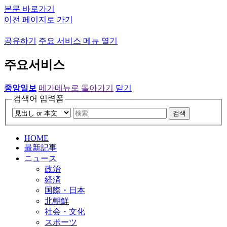
본문 바로가기
이전 페이지로 가기
공유하기
주요 서비스 메뉴 열기
주요서비스
중앙일보
메가메뉴로 돌아가기
닫기
검색어 입력폼
검색
HOME
最新記事
ニュース
政治
経済
国際・日本
北朝鮮
社会・文化
スポーツ