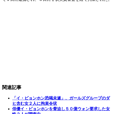
関連記事
「イ・ビョンホン恐喝未遂」、ガールズグループのダ
ヒ含む女２人に拘束令状
俳優イ・ビョンホンを脅迫し５０億ウォン要求した女