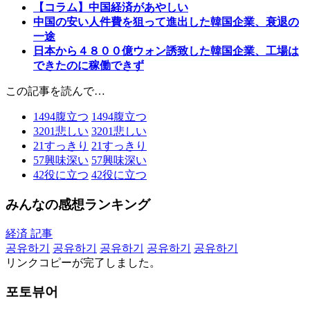
【コラム】中国経済があやしい
中国の安い人件費を狙って進出した韓国企業、衰退の
一途
日本から４８００億ウォン誘致した韓国企業、工場は
できたのに稼働できず
この記事を読んで…
1494
腹立つ
1494
腹立つ
3201
悲しい
3201
悲しい
21
すっきり
21
すっきり
57
興味深い
57
興味深い
42
役に立つ
42
役に立つ
みんなの感想ランキング
経済 記事
공유하기
공유하기
공유하기
공유하기
공유하기
リンクコピーが完了しました。
포토뷰어