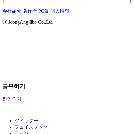
会社紹介
著作権
PC版
個人情報
ⓒ JoongAng Ilbo Co.,Ltd
공유하기
팝업닫기
ツイッター
フェイスブック
ライン