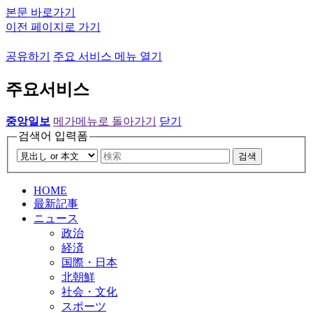
본문 바로가기
이전 페이지로 가기
공유하기
주요 서비스 메뉴 열기
주요서비스
중앙일보
메가메뉴로 돌아가기
닫기
검색어 입력폼
검색
HOME
最新記事
ニュース
政治
経済
国際・日本
北朝鮮
社会・文化
スポーツ