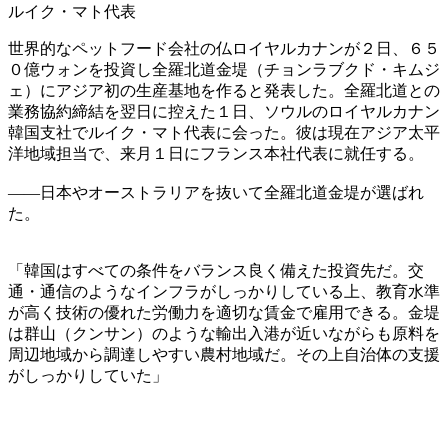
ルイク・マト代表
世界的なペットフード会社の仏ロイヤルカナンが２日、６５
０億ウォンを投資し全羅北道金堤（チョンラブクド・キムジ
ェ）にアジア初の生産基地を作ると発表した。全羅北道との
業務協約締結を翌日に控えた１日、ソウルのロイヤルカナン
韓国支社でルイク・マト代表に会った。彼は現在アジア太平
洋地域担当で、来月１日にフランス本社代表に就任する。
――日本やオーストラリアを抜いて全羅北道金堤が選ばれ
た。
「韓国はすべての条件をバランス良く備えた投資先だ。交
通・通信のようなインフラがしっかりしている上、教育水準
が高く技術の優れた労働力を適切な賃金で雇用できる。金堤
は群山（クンサン）のような輸出入港が近いながらも原料を
周辺地域から調達しやすい農村地域だ。その上自治体の支援
がしっかりしていた」