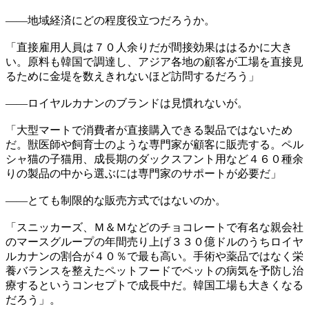
――地域経済にどの程度役立つだろうか。
「直接雇用人員は７０人余りだが間接効果ははるかに大き
い。原料も韓国で調達し、アジア各地の顧客が工場を直接見
るために金堤を数えきれないほど訪問するだろう」
――ロイヤルカナンのブランドは見慣れないが。
「大型マートで消費者が直接購入できる製品ではないため
だ。獣医師や飼育士のような専門家が顧客に販売する。ペル
シャ猫の子猫用、成長期のダックスフント用など４６０種余
りの製品の中から選ぶには専門家のサポートが必要だ」
――とても制限的な販売方式ではないのか。
「スニッカーズ、Ｍ＆Ｍなどのチョコレートで有名な親会社
のマースグループの年間売り上げ３３０億ドルのうちロイヤ
ルカナンの割合が４０％で最も高い。手術や薬品ではなく栄
養バランスを整えたペットフードでペットの病気を予防し治
療するというコンセプトで成長中だ。韓国工場も大きくなる
だろう」。