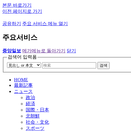
본문 바로가기
이전 페이지로 가기
공유하기
주요 서비스 메뉴 열기
주요서비스
중앙일보
메가메뉴로 돌아가기
닫기
검색어 입력폼
검색
HOME
最新記事
ニュース
政治
経済
国際・日本
北朝鮮
社会・文化
スポーツ