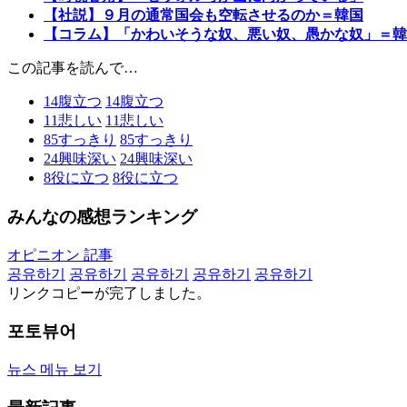
【社説】９月の通常国会も空転させるのか＝韓国
【コラム】「かわいそうな奴、悪い奴、愚かな奴」＝韓
この記事を読んで…
14
腹立つ
14
腹立つ
11
悲しい
11
悲しい
85
すっきり
85
すっきり
24
興味深い
24
興味深い
8
役に立つ
8
役に立つ
みんなの感想ランキング
オピニオン 記事
공유하기
공유하기
공유하기
공유하기
공유하기
リンクコピーが完了しました。
포토뷰어
뉴스 메뉴 보기