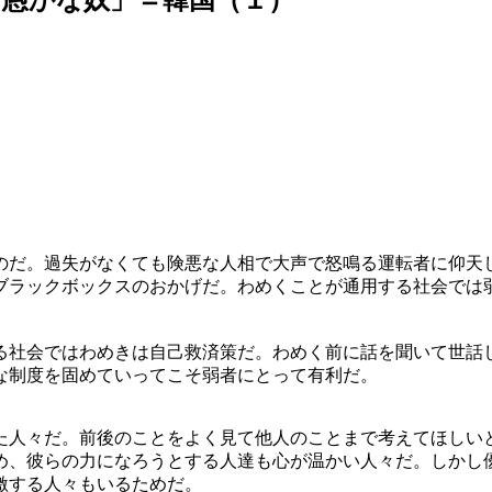
のだ。過失がなくても険悪な人相で大声で怒鳴る運転者に仰天
ブラックボックスのおかげだ。わめくことが通用する社会では
る社会ではわめきは自己救済策だ。わめく前に話を聞いて世話
な制度を固めていってこそ弱者にとって有利だ。
た人々だ。前後のことをよく見て他人のことまで考えてほしい
め、彼らの力になろうとする人達も心が温かい人々だ。しかし
激する人々もいるためだ。