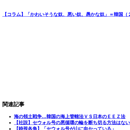
【コラム】「かわいそうな奴、悪い奴、愚かな奴」＝韓国（
関連記事
海の領土戦争…韓国の海上管轄法ＶＳ日本のＥＥＺ法
【社説】セウォル号の悪循環の輪を断ち切る方法はない
【時視各角】「セウォル号が山に向かっている」