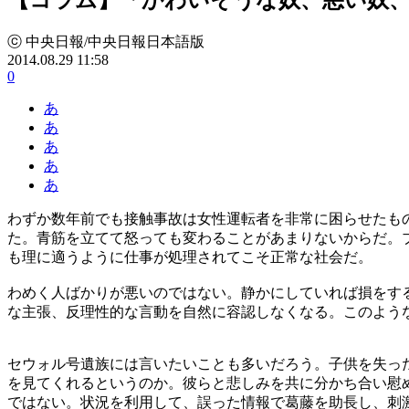
ⓒ 中央日報/中央日報日本語版
2014.08.29 11:58
0
あ
あ
あ
あ
あ
わずか数年前でも接触事故は女性運転者を非常に困らせたも
た。青筋を立てて怒っても変わることがあまりないからだ。
も理に適うように仕事が処理されてこそ正常な社会だ。
わめく人ばかりが悪いのではない。静かにしていれば損をす
な主張、反理性的な言動を自然に容認しなくなる。このよう
セウォル号遺族には言いたいことも多いだろう。子供を失っ
を見てくれるというのか。彼らと悲しみを共に分かち合い慰
ではない。状況を利用して、誤った情報で葛藤を助長し、刺