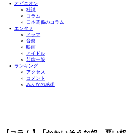
オピニオン
社説
コラム
日本関係のコラム
エンタメ
ドラマ
音楽
映画
アイドル
芸能一般
ランキング
アクセス
コメント
みんなの感想
【コラム】「かわいそうな奴、悪い奴、