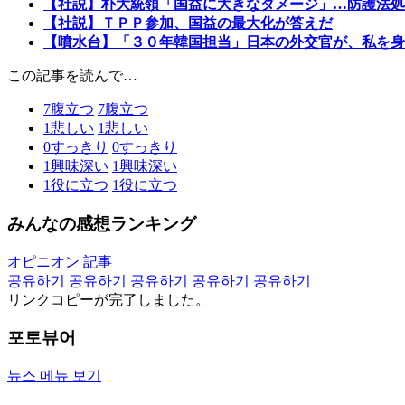
【社説】朴大統領「国益に大きなダメージ」…防護法処
【社説】ＴＰＰ参加、国益の最大化が答えだ
【噴水台】「３０年韓国担当」日本の外交官が、私を身
この記事を読んで…
7
腹立つ
7
腹立つ
1
悲しい
1
悲しい
0
すっきり
0
すっきり
1
興味深い
1
興味深い
1
役に立つ
1
役に立つ
みんなの感想ランキング
オピニオン 記事
공유하기
공유하기
공유하기
공유하기
공유하기
リンクコピーが完了しました。
포토뷰어
뉴스 메뉴 보기