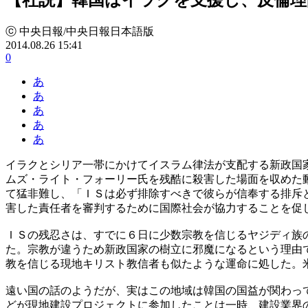
ⓒ 中央日報/中央日報日本語版
2014.08.26 15:41
0
あ
あ
あ
あ
あ
イラクとシリア一帯にかけてイスラム律法が支配する新政国
ムズ・ライト・フォーリー氏を残酷に殺害した場面を収めた
て猛非難し、「ＩＳは必ず排除すべきで彼らが信奉する排斥
害した責任者を審判するために国際社会が協力することを促
ＩＳの残忍さは、すでに６日に少数宗教を信じるヤジディ族
た。宗教が違うため新政国家の樹立に邪魔になるという理由
教を信じる現地キリスト教信者も似たような運命に処した。
遠い国の話のようだが、実はこの地域は韓国の国益が関わっ
どが現地建設プロジェクトに参加したことは一時、建設業界