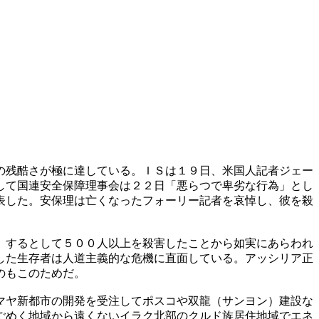
の残酷さが極に達している。ＩＳは１９日、米国人記者ジェー
して国連安全保障理事会は２２日「悪らつで卑劣な行為」とし
表した。安保理は亡くなったフォーリー記者を哀悼し、彼を殺
」するとして５００人以上を殺害したことから如実にあらわれ
した生存者は人道主義的な危機に直面している。アッシリア正
のもこのためだ。
マヤ新都市の開発を受注してポスコや双龍（サンヨン）建設な
ごめく地域から遠くないイラク北部のクルド族居住地域でエネ