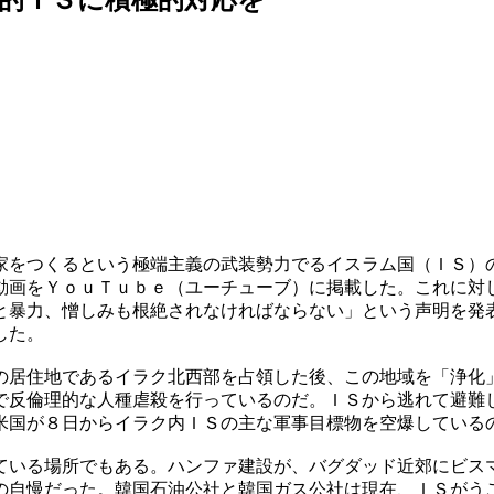
家をつくるという極端主義の武装勢力でるイスラム国（ＩＳ）
動画をＹｏｕＴｕｂｅ（ユーチューブ）に掲載した。これに対
と暴力、憎しみも根絶されなければならない」という声明を発
した。
の居住地であるイラク北西部を占領した後、この地域を「浄化
で反倫理的な人種虐殺を行っているのだ。ＩＳから逃れて避難
米国が８日からイラク内ＩＳの主な軍事目標物を空爆している
ている場所でもある。ハンファ建設が、バグダッド近郊にビス
の自慢だった。韓国石油公社と韓国ガス公社は現在、ＩＳがう