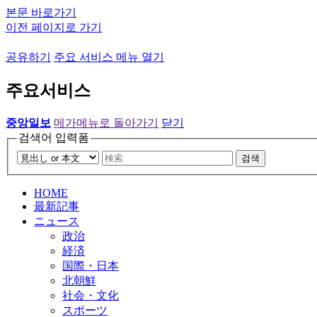
본문 바로가기
이전 페이지로 가기
공유하기
주요 서비스 메뉴 열기
주요서비스
중앙일보
메가메뉴로 돌아가기
닫기
검색어 입력폼
검색
HOME
最新記事
ニュース
政治
経済
国際・日本
北朝鮮
社会・文化
スポーツ