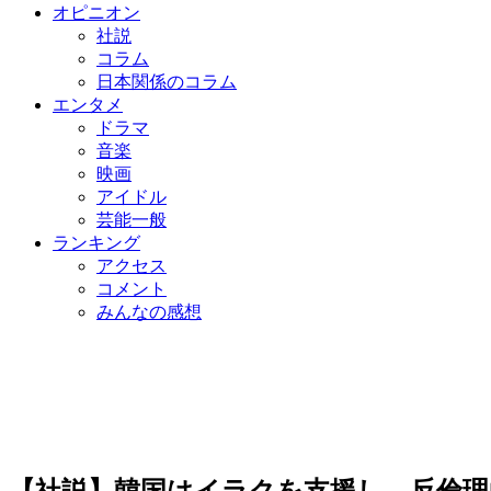
オピニオン
社説
コラム
日本関係のコラム
エンタメ
ドラマ
音楽
映画
アイドル
芸能一般
ランキング
アクセス
コメント
みんなの感想
【社説】韓国はイラクを支援し、反倫理