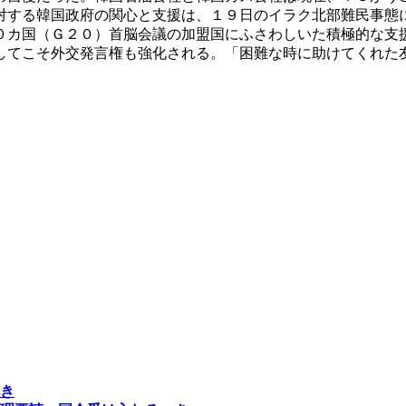
対する韓国政府の関心と支援は、１９日のイラク北部難民事態
０カ国（Ｇ２０）首脳会議の加盟国にふさわしいた積極的な支
してこそ外交発言権も強化される。「困難な時に助けてくれた
き