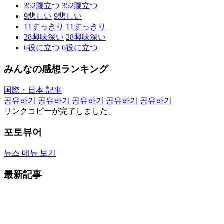
352
腹立つ
352
腹立つ
9
悲しい
9
悲しい
11
すっきり
11
すっきり
28
興味深い
28
興味深い
6
役に立つ
6
役に立つ
みんなの感想ランキング
国際・日本 記事
공유하기
공유하기
공유하기
공유하기
공유하기
リンクコピーが完了しました。
포토뷰어
뉴스 메뉴 보기
最新記事