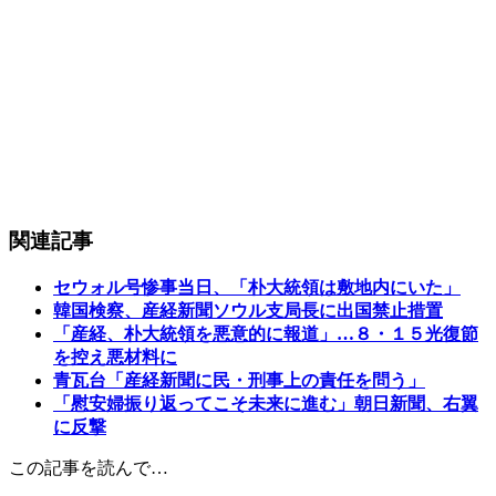
関連記事
セウォル号惨事当日、「朴大統領は敷地内にいた」
韓国検察、産経新聞ソウル支局長に出国禁止措置
「産経、朴大統領を悪意的に報道」…８・１５光復節
を控え悪材料に
青瓦台「産経新聞に民・刑事上の責任を問う」
「慰安婦振り返ってこそ未来に進む」朝日新聞、右翼
に反撃
この記事を読んで…