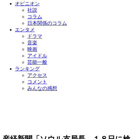
オピニオン
社説
コラム
日本関係のコラム
エンタメ
ドラマ
音楽
映画
アイドル
芸能一般
ランキング
アクセス
コメント
みんなの感想
産経新聞「ソウル支局長、１８日に検