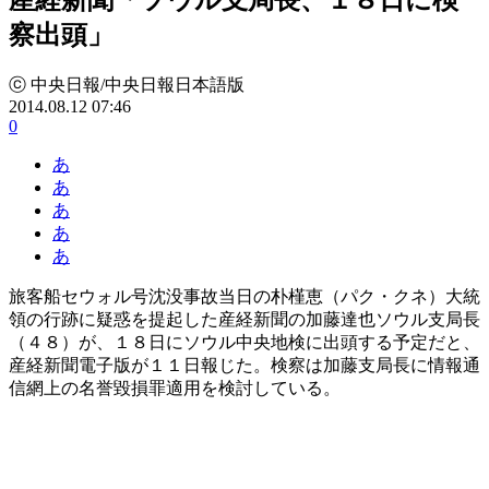
察出頭」
ⓒ 中央日報/中央日報日本語版
2014.08.12 07:46
0
あ
あ
あ
あ
あ
旅客船セウォル号沈没事故当日の朴槿恵（パク・クネ）大統
領の行跡に疑惑を提起した産経新聞の加藤達也ソウル支局長
（４８）が、１８日にソウル中央地検に出頭する予定だと、
産経新聞電子版が１１日報じた。検察は加藤支局長に情報通
信網上の名誉毀損罪適用を検討している。