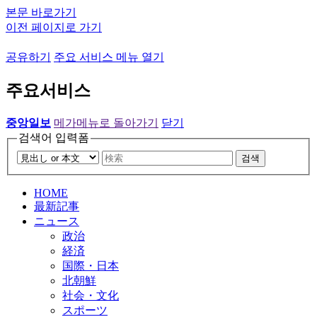
본문 바로가기
이전 페이지로 가기
공유하기
주요 서비스 메뉴 열기
주요서비스
중앙일보
메가메뉴로 돌아가기
닫기
검색어 입력폼
검색
HOME
最新記事
ニュース
政治
経済
国際・日本
北朝鮮
社会・文化
スポーツ