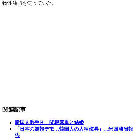
物性油脂を使っていた。
関連記事
韓国人歌手Ｋ、関根麻里と結婚
「日本の嫌韓デモ…韓国人の人種侮辱」…米国務省報
告