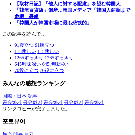
【取材日記】「他人に対する配慮」を望む韓国人
「韓流百貨店」倒産…韓国メディア「韓国人商圏まで
危機」憂慮
「韓国人が韓国市場に最も悲観的」
この記事を読んで…
91
腹立つ
91
腹立つ
115
悲しい
115
悲しい
1265
すっきり
1265
すっきり
645
興味深い
645
興味深い
70
役に立つ
70
役に立つ
みんなの感想ランキング
国際・日本 記事
공유하기
공유하기
공유하기
공유하기
공유하기
リンクコピーが完了しました。
포토뷰어
뉴스 메뉴 보기