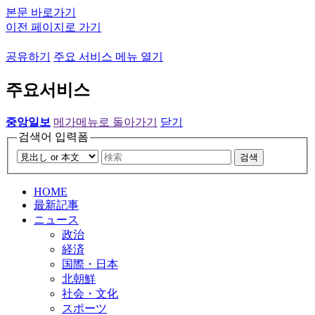
본문 바로가기
이전 페이지로 가기
공유하기
주요 서비스 메뉴 열기
주요서비스
중앙일보
메가메뉴로 돌아가기
닫기
검색어 입력폼
검색
HOME
最新記事
ニュース
政治
経済
国際・日本
北朝鮮
社会・文化
スポーツ