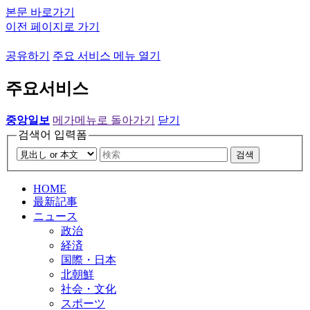
본문 바로가기
이전 페이지로 가기
공유하기
주요 서비스 메뉴 열기
주요서비스
중앙일보
메가메뉴로 돌아가기
닫기
검색어 입력폼
검색
HOME
最新記事
ニュース
政治
経済
国際・日本
北朝鮮
社会・文化
スポーツ