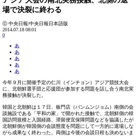
場で決裂に終わる
ⓒ 中央日報/中央日報日本語版
2014.07.18 08:01
0
あ
あ
あ
あ
あ
今年９月に開催予定の仁川（インチョン）アジア競技大会
に、北朝鮮選手団と応援団が参加する問題を話し合う南北実
務接触が決裂した。
韓国と北朝鮮は１７日、板門店（パンムンジョム）南側の会
談施設である「平和の家」で開かれた接触で、北朝鮮側の韓
国訪問規模と入国経路、滞留便宜保障問題などを協議したが
北朝鮮側が韓国側の会談態度を問題にして一方的に退場しな
がら成果なく終わった。両側は今後の会談日程も決めないま