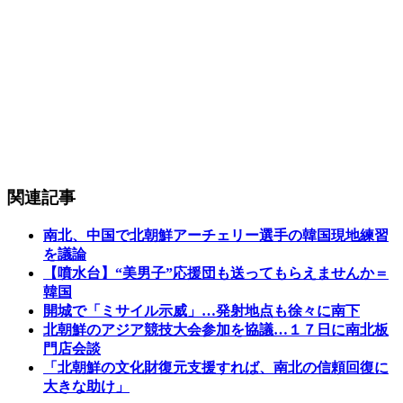
関連記事
南北、中国で北朝鮮アーチェリー選手の韓国現地練習
を議論
【噴水台】“美男子”応援団も送ってもらえませんか＝
韓国
開城で「ミサイル示威」…発射地点も徐々に南下
北朝鮮のアジア競技大会参加を協議…１７日に南北板
門店会談
「北朝鮮の文化財復元支援すれば、南北の信頼回復に
大きな助け」