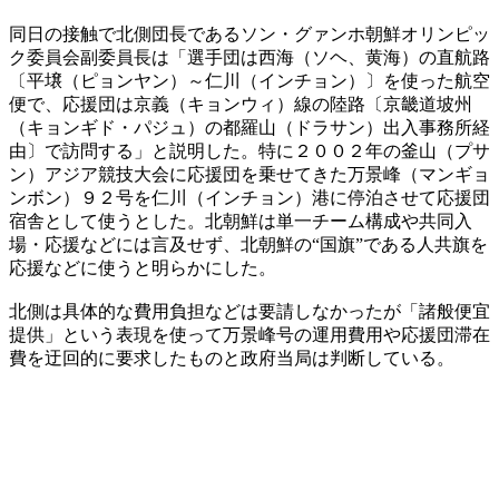
同日の接触で北側団長であるソン・グァンホ朝鮮オリンピッ
ク委員会副委員長は「選手団は西海（ソヘ、黄海）の直航路
〔平壌（ピョンヤン）～仁川（インチョン）〕を使った航空
便で、応援団は京義（キョンウィ）線の陸路〔京畿道坡州
（キョンギド・パジュ）の都羅山（ドラサン）出入事務所経
由〕で訪問する」と説明した。特に２００２年の釜山（プサ
ン）アジア競技大会に応援団を乗せてきた万景峰（マンギョ
ンボン）９２号を仁川（インチョン）港に停泊させて応援団
宿舎として使うとした。北朝鮮は単一チーム構成や共同入
場・応援などには言及せず、北朝鮮の“国旗”である人共旗を
応援などに使うと明らかにした。
北側は具体的な費用負担などは要請しなかったが「諸般便宜
提供」という表現を使って万景峰号の運用費用や応援団滞在
費を迂回的に要求したものと政府当局は判断している。