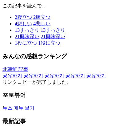
この記事を読んで…
2
腹立つ
2
腹立つ
4
悲しい
4
悲しい
13
すっきり
13
すっきり
21
興味深い
21
興味深い
1
役に立つ
1
役に立つ
みんなの感想ランキング
北朝鮮 記事
공유하기
공유하기
공유하기
공유하기
공유하기
リンクコピーが完了しました。
포토뷰어
뉴스 메뉴 보기
最新記事